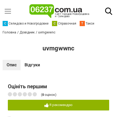
С
Селидово и Новогродовке
С
Справочная
Т
Такси
Головна
Довідник
uvmgwwnc
uvmgwwnc
Опис
Відгуки
Оцініть першим
(
0
оцінок)
Я рекомендую