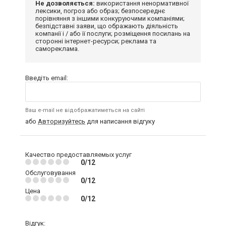
Не дозволяється:
використання ненормативної
лексики, погроз або образ; безпосереднє
порівняння з іншими конкуруючими компаніями;
безпідставні заяви, що ображають діяльність
компанії і / або її послуги; розміщення посилань на
сторонні інтернет-ресурси; реклама та
самореклама.
Введіть email:
Ваш e-mail не відображатиметься на сайті
або
Авторизуйтесь
для написання відгуку
Качество предоставляемых услуг
0/12
Обслуговування
0/12
Цена
0/12
Відгук: