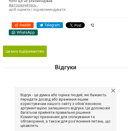
Ніхто ще не рекомендував
Авторизуйтесь
,
щоб оцінити і порекомендувати
Reddit
Telegram
Viber
WhatsApp
Це моє підприємство
Відгуки
Відгук - це думка або оцінка людей, які бажають
передати досвід або враження іншим
користувачам нашого сайту з обов'язковою
аргументацією залишеного відгука. Це допоможе
багатьом прийняти правильне рішення.
Коментарі призначені для спілкування та
обговорення, а також для роз'яснення питань, що
цікавлять.