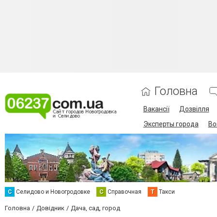
Головна
Вакансії
Дозвілля
Эксперты города
Во
С
Селидово и Новогродовке
С
Справочная
Т
Такси
Головна
Довідник
Дача, сад, город