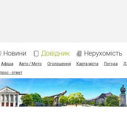
Новини
Довідник
Нерухомість
Афіша
Авто / Мото
Оголошення
Карта міста
Погода
Д
прос - ответ