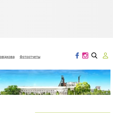
овідкова
Фотоотчеты