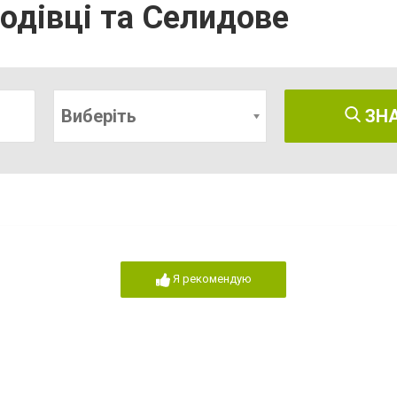
родівці та Селидове
Виберіть
ЗН
Я рекомендую