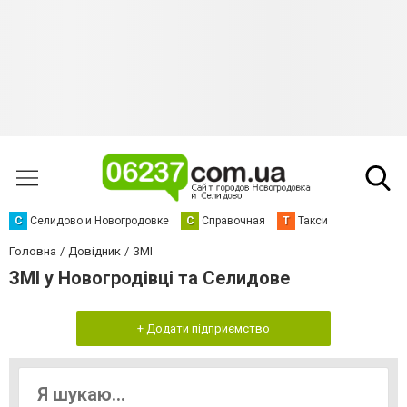
С
Селидово и Новогродовке
С
Справочная
Т
Такси
Головна
Довідник
ЗМІ
ЗМІ у Новогродівці та Селидове
+ Додати підприємство