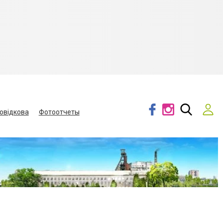
овідкова
Фотоотчеты