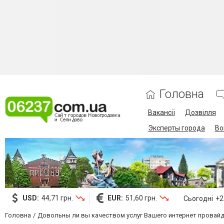
Головна
Вакансії
Дозвілля
Эксперты города
Во
USD:
44,71 грн.
EUR:
51,60 грн.
Сьогодні
+23
Головна
Довольны ли вы качеством услуг Вашего интернет провай