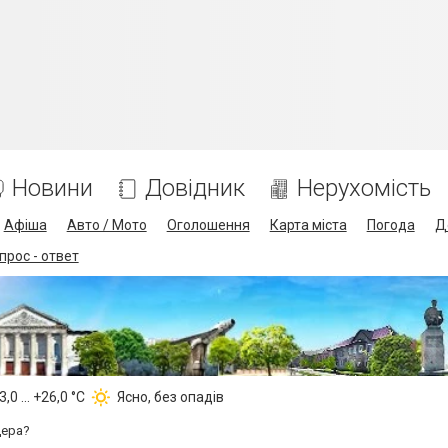
Новини
Довідник
Нерухомість
Афіша
Авто / Мото
Оголошення
Карта міста
Погода
Д
прос - ответ
,0 ... +26,0 °С
Ясно, без опадів
дера?