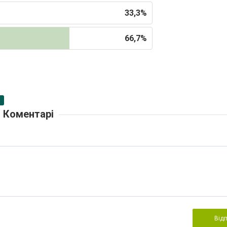
33,3%
66,7%
Коментарі
Від