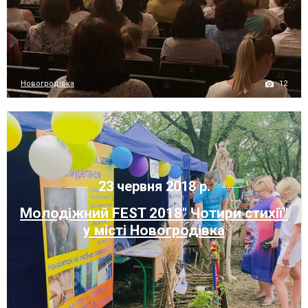
12
Новогродівка
23 червня 2018 р.
Молодіжний FEST 2018" Чотири стихії"
у місті Новогродівка