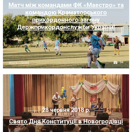
Матч між командами ФК «Маестро» та
командою Краматорського
прикордонного загону
Держприкордонслужби України!
94
місто Гірник
28 червня 2018 р.
Свято Дня Конституції в Новогродівці