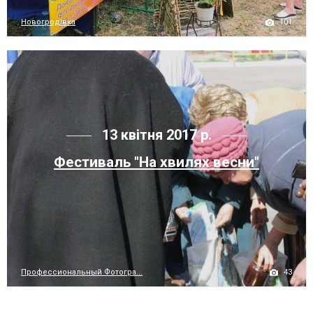
101
Новогродівка
13 квітня 2017 р.
Фестиваль "На хвилях весни"
43
Профессиональный Фотогра...