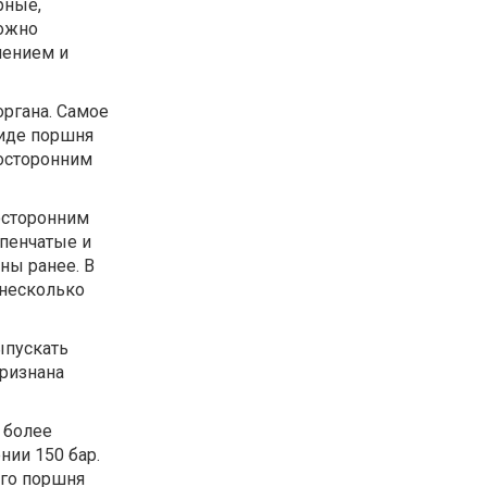
рные,
можно
лением и
ргана. Самое
иде поршня
осторонним
осторонним
пенчатые и
ны ранее. В
 несколько
ыпускать
ризнана
 более
ии 150 бар.
го поршня