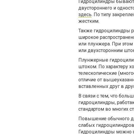
Гидроцилиндры бывают 
двустороннего и одност
здесь
. По типу закреп
жестким.
Также гидроцилиндры ра
широкое распространен
или плунжера. При это
или двухсторонним што
Плунжерные гидроцилин
штоком. По характеру х
телескопические (много
отличие от вышеуказан
вставленных друг в дру
В связи с тем, что бол
гидроцилиндры, работаю
стандартом во многих ст
Повышение обычного да
слабых гидроцилиндров.
Гидроцилиндры можно с