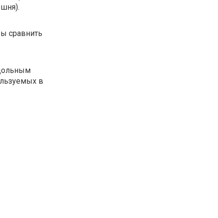
шня).
бы сравнить
одольным
ользуемых в