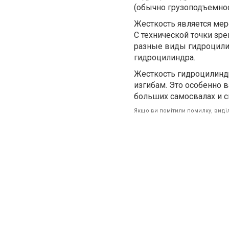
(обычно грузоподъемнос
Жесткость является мер
С технической точки зр
разные виды гидроцили
гидроцилиндра.
Жесткость гидроцилиндр
изгибам. Это особенно 
больших самосвалах и с
Якщо ви помітили помилку, виділі