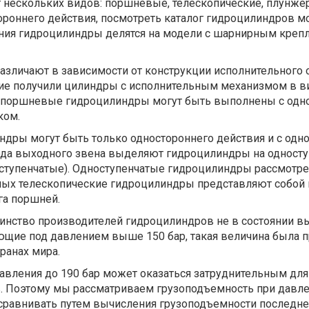
нескольких видов: поршневые, телескопические, плунже
ороннего действия, посмотреть каталог гидроцилиндров 
ления гидроцилиндры делятся на модели с шарнирным креп
зличают в зависимости от конструкции исполнительного о
ие получили цилиндры с исполнительным механизмом в в
м поршневые гидроцилиндры могут быть выполнены с одн
ком.
дры могут быть только одностороннего действия и с одн
ода выходного звена выделяют гидроцилиндры на односту
ступенчатые). Одноступенчатые гидроцилиндры рассмотре
ных телескопические гидроцилиндры представляют собой
га поршней.
ьшинство производителей гидроцилиндров не в состоянии в
щие под давлением выше 150 бар, такая величина была п
ранах мира.
вления до 190 бар может оказаться затруднительным для
 Поэтому мы рассматриваем грузоподъемность при давлен
равнивать путем вычисления грузоподъемности последне