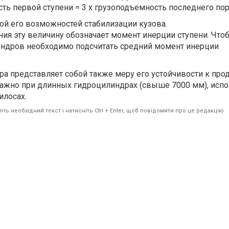
ть первой ступени = 3 х грузоподъемность последнего пор
ой его возможностей стабилизации кузова.
ения эту величину обозначает момент инерции ступени. Что
ндров необходимо подсчитать средний момент инерции
а представляет собой также меру его устойчивости к пр
важно при длинных гидроцилиндрах (свыше 7000 мм), исп
илосах.
ть необхідний текст і натисніть Ctrl + Enter, щоб повідомити про це редакцію