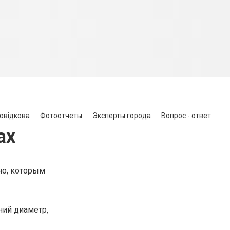
овідкова
Фотоотчеты
Эксперты города
Вопрос - ответ
ах
но, которым
ний диаметр,