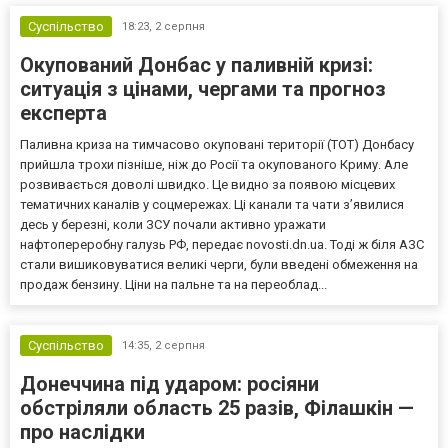
Суспільство
18:23,
2 серпня
Окупований Донбас у паливній кризі:
ситуація з цінами, чергами та прогноз
експерта
Паливна криза на тимчасово окуповані території (ТОТ) Донбасу
прийшла трохи пізніше, ніж до Росії та окупованого Криму. Але
розвивається доволі швидко. Це видно за появою місцевих
тематичних каналів у соцмережах. Ці канали та чати з’явилися
десь у березні, коли ЗСУ почали активно уражати
нафтопереробну галузь РФ, передає novosti.dn.ua. Тоді ж біля АЗС
стали вишиковуватися великі черги, були введені обмеження на
продаж бензину. Ціни на пальне та на переоблад...
Суспільство
14:35,
2 серпня
Донеччина під ударом: росіяни
обстріляли область 25 разів, Філашкін —
про наслідки