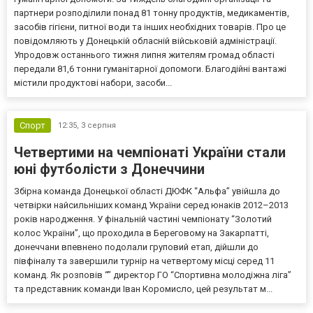
партнери розподілили понад 81 тонну продуктів, медикаментів,
засобів гігієни, питної води та інших необхідних товарів. Про це
повідомляють у Донецькій обласній військовій адміністрації.
Упродовж останнього тижня липня жителям громад області
передали 81,6 тонни гуманітарної допомоги. Благодійні вантажі
містили продуктові набори, засоби...
Спорт
12:35,
3 серпня
Четвертими на чемпіонаті України стали
юні футболісти з Донеччини
Збірна команда Донецької області ДЮФК “Альфа” увійшла до
четвірки найсильніших команд України серед юнаків 2012–2013
років народження. У фінальній частині чемпіонату “Золотий
колос України”, що проходила в Береговому на Закарпатті,
донеччани впевнено подолали груповий етап, дійшли до
півфіналу та завершили турнір на четвертому місці серед 11
команд. Як розповів “” директор ГО “Спортивна молодіжна ліга”
та представник команди Іван Коромисло, цей результат м...