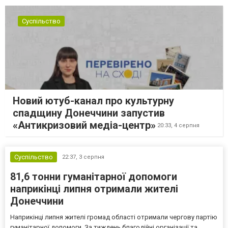
Суспільство
Новий ютуб-канал про культурну
спадщину Донеччини запустив
«Антикризовий медіа-центр»
20:33,
4 серпня
Суспільство
22:37,
3 серпня
81,6 тонни гуманітарної допомоги
наприкінці липня отримали жителі
Донеччини
Наприкінці липня жителі громад області отримали чергову партію
гуманітарної допомоги. За тиждень благодійні організації та