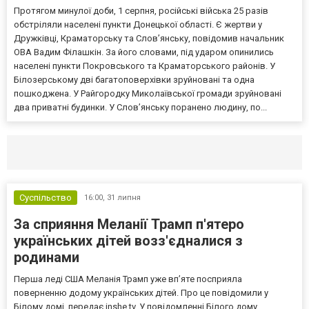
Протягом минулої доби, 1 серпня, російські війська 25 разів
обстріляли населені пункти Донецької області. Є жертви у
Дружківці, Краматорську та Слов’янську, повідомив начальник
ОВА Вадим Філашкін. За його словами, під ударом опинились
населені пункти Покровського та Краматорського районів. У
Білозерському дві багатоповерхівки зруйновані та одна
пошкоджена. У Райгородку Миколаївської громади зруйновані
два приватні будинки. У Слов’янську поранено людину, по...
Селидово и Новогродовке
Справочная
Так
Суспільство
16:00,
31 липня
За сприяння Меланії Трамп п'ятеро
українських дітей возз'єдналися з
родинами
Перша леді США Меланія Трамп уже впʼяте посприяла
поверненню додому українських дітей. Про це повідомили у
Білому домі, передає inshe.tv. У повідомленні Білого дому