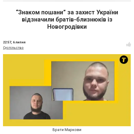
“Знаком пошани” за захист України
відзначили братів-близнюків із
Новогродівки
22:57,
6 липня
Суспільство
Брати Маркови