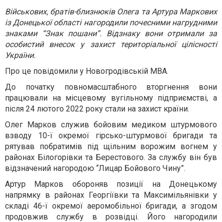
Військових, братів-близнюків Олега та Артура Маркових
із Донецької області нагородили почесними нагрудними
знаками “Знак пошани”. Відзнаку вони отримали за
особистий внесок у захист територіальної цілісності
України.
Про це повідомили у Новогродівській МВА.
До початку повномасштабного вторгнення вони
працювали на місцевому вугільному підприємстві, а
після 24 лютого 2022 року стали на захист країни.
Олег Марков служив бойовим медиком штурмового
взводу 10-ї окремої гірсько-штурмової бригади та
рятував побратимів під щільним ворожим вогнем у
районах Білогорівки та Берестового. За службу він був
відзначений нагородою “Лицар Бойового Чину”.
Артур Марков обороняв позиції на Донецькому
напрямку в районах Георгіївки та Максимільянівки у
складі 46-ї окремої аеромобільної бригади, а згодом
продовжив службу в розвідці. Його нагородили