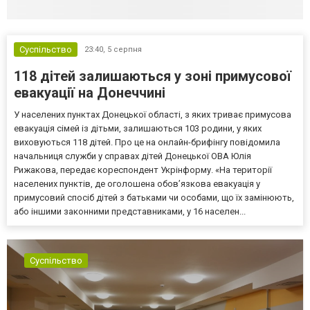
Суспільство
23:40,
5 серпня
118 дітей залишаються у зоні примусової
евакуації на Донеччині
У населених пунктах Донецької області, з яких триває примусова
евакуація сімей із дітьми, залишаються 103 родини, у яких
виховуються 118 дітей. Про це на онлайн-брифінгу повідомила
начальниця служби у справах дітей Донецької ОВА Юлія
Рижакова, передає кореспондент Укрінформу. «На території
населених пунктів, де оголошена обов’язкова евакуація у
примусовий спосіб дітей з батьками чи особами, що їх замінюють,
або іншими законними представниками, у 16 населен...
Суспільство