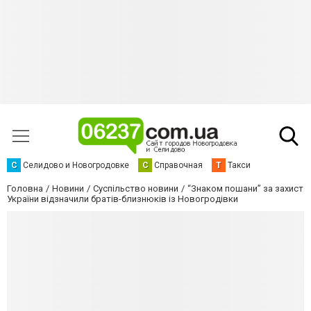
С
Селидово и Новогродовке
С
Справочная
Т
Такси
Головна
Новини
Суспільство новини
“Знаком пошани” за захист
України відзначили братів-близнюків із Новогродівки