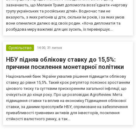
зазначають, що Меланія Трамп допомогла возз’єднати «чергову
групу українських та російських дітей». Водночас там не
вказують, з яких регіонів ці діти, скільки їм років, і за яких умов
вони опинилися далеко від своїх родин. «Хоча дипломатія та
розбудова миру важливі для цих зусиль, їх перевершує...
Суспільство
14:00,
31 липня
НБУ підняв облікову ставку до 15,5%:
причини посилення монетарної політики
Національний банк України ухвалив рішення підвищити облікову
ставку до рівня 15,5%. Такий крок регулятор пояснює зростанням
цінового тиску та суттєвим прискоренням загальної інфляції, що
очікується до кінця року. Про це розповідає AgroReview. Мета
підвищення ставки та вплив на економіку Підвищення облікової
ставки, за даними пресслужби НБУ, спрямоване на забезпечення
привабливості гривневих активів для інвесторів, посилення
стійкості валютного ринку, а так...