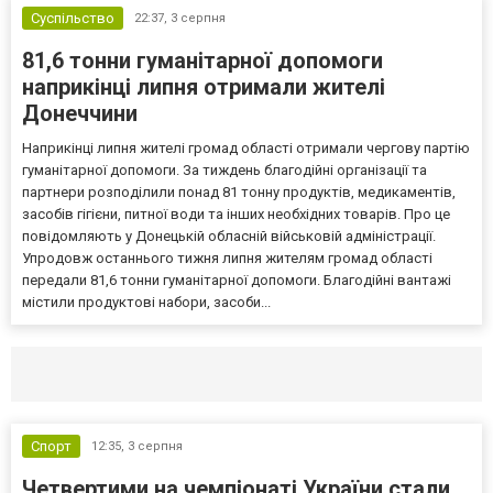
Суспільство
22:37,
3 серпня
81,6 тонни гуманітарної допомоги
наприкінці липня отримали жителі
Донеччини
Наприкінці липня жителі громад області отримали чергову партію
гуманітарної допомоги. За тиждень благодійні організації та
партнери розподілили понад 81 тонну продуктів, медикаментів,
засобів гігієни, питної води та інших необхідних товарів. Про це
повідомляють у Донецькій обласній військовій адміністрації.
Упродовж останнього тижня липня жителям громад області
передали 81,6 тонни гуманітарної допомоги. Благодійні вантажі
містили продуктові набори, засоби...
Селидово и Новогродовке
Справочная
Так
Спорт
12:35,
3 серпня
Четвертими на чемпіонаті України стали