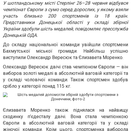
У шотландському місті Стерлінг 26–28 червня відбувся
чемпіонат Європи з сумо серед дорослих, у якому взяли
участь близько 200 спортсменів із 18 країн.
Представники Донецької області у складі збірної
України здобули шість медалей, повідомляє пресслужба
Донецькій ОДА.
До складу національної команди увійшли спортсмени
Бахмутської міської громади. Найбільш успішно
виступили Олександр Вересюк та Єлизавета Моренко.
Олександр Вересюк двічі став чемпіоном Європи — він
виборов золоті медалі в абсолютній ваговій категорії та
у складі чоловічої команди. Також спортсмен здобув
срібло у категорії понад 115 кг.
Єлизавета Моренко також піднялася на найвищу
сходинку п’єдесталу двічі. Вона стала чемпіонкою
Європи в абсолютній ваговій категорії та у складі
жіночої команди. Крім цього, спортсменка виборола