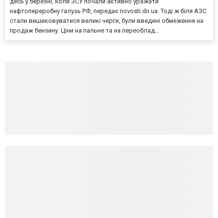
десь у березні, коли ЗСУ почали активно уражати
нафтопереробну галузь РФ, передає novosti.dn.ua. Тоді ж біля АЗС
стали вишиковуватися великі черги, були введені обмеження на
продаж бензину. Ціни на пальне та на переоблад...