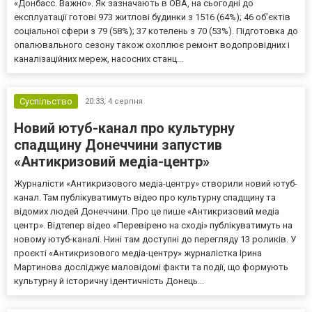
«Донбасс. Важно». Як зазначають в ОВА, на сьогодні до
експлуатації готові 973 житлові будинки з 1516 (64%); 46 об’єктів
соціальної сфери з 79 (58%); 37 котелень з 70 (53%). Підготовка до
опалювального сезону також охоплює ремонт водопровідних і
каналізаційних мереж, насосних станц...
Суспільство
20:33,
4 серпня
Новий ютуб-канал про культурну
спадщину Донеччини запустив
«Антикризовий медіа-центр»
Журналісти «Антикризового медіа-центру» створили новий ютуб-
канал. Там публікуватимуть відео про культурну спадщину та
відомих людей Донеччини. Про це пише «Антикризовий медіа
центр». Відтепер відео «Перевірено на сході» публікуватимуть на
новому ютуб-каналі. Нині там доступні до перегляду 13 роликів. У
проєкті «Антикризового медіа-центру» журналістка Ірина
Мартинова досліджує маловідомі факти та події, що формують
культурну й історичну ідентичність Донець...