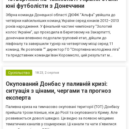
юні футболісти з Донеччини
Збірна команда Донецької області ДЮФК “Альфа” увійшла до
четвірки найсильніших команд України серед юнаків 2012–2013
років народження. У фінальній частині чемпіонату “Золотий
колос України”, що проходила в Береговому на Закарпатті,
донеччани впевнено подолали груповий етап, дійшли до
півфіналу та завершили турнір на четвертому місці серед 11
команд. Як розповів “” директор ГО “Спортивна молодіжна ліга”
та представник команди Іван Коромисло, цей результат м...
Суспільство
18:23,
2 серпня
Окупований Донбас у паливній кризі:
ситуація з цінами, чергами та прогноз
експерта
Паливна криза на тимчасово окуповані території (ТОТ) Донбасу
прийшла трохи пізніше, ніж до Росії та окупованого Криму. Але
розвивається доволі швидко. Це видно за появою місцевих
тематичних каналів у соцмережах. Ці канали та чати з’явилися