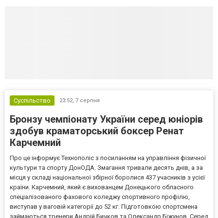
Суспільство
23:52,
7 серпня
Бронзу чемпіонату України серед юніорів
здобув краматорський боксер Ренат
Карчемний
Про це інформує Технополіс з посиланням на управління фізичної
культури та спорту ДонОДА. Змагання тривали десять днів, а за
місця у складі національної збірної боролися 437 учасників з усієї
країни. Карчемний, який є вихованцем Донецького обласного
спеціалізованого фахового коледжу спортивного профілю,
виступав у ваговій категорії до 52 кг. Підготовкою спортсмена
займаються тренери Андрій Бичков та Олександр Біжунов. Серед