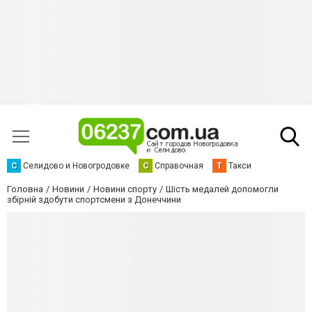
С
Селидово и Новогродовке
С
Справочная
Т
Такси
Головна
Новини
Новини спорту
Шість медалей допомогли
збірній здобути спортсмени з Донеччини