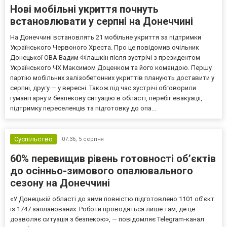
Нові мобільні укриття почнуть
встановлювати у серпні на Донеччині
На Донеччині встановлять 21 мобільне укриття за підтримки
Українського Червоного Хреста. Про це повідомив очільник
Донецької ОВА Вадим Філашкін після зустрічі з президентом
Українського ЧХ Максимом Доценком та його командою. Першу
партію мобільних залізобетонних укриттів планують доставити у
серпні, другу — у вересні. Також під час зустрічі обговорили
гуманітарну й безпекову ситуацію в області, перебіг евакуації,
підтримку переселенців та підготовку до опа...
Суспільство
07:36,
5 серпня
60% перевищив рівень готовності об’єктів
до осінньо-зимового опалювального
сезону на Донеччині
«У Донецькій області до зими повністю підготовлено 1101 об’єкт
із 1747 запланованих. Роботи проводяться лише там, де це
дозволяє ситуація з безпекою», — повідомляє Telegram-канал