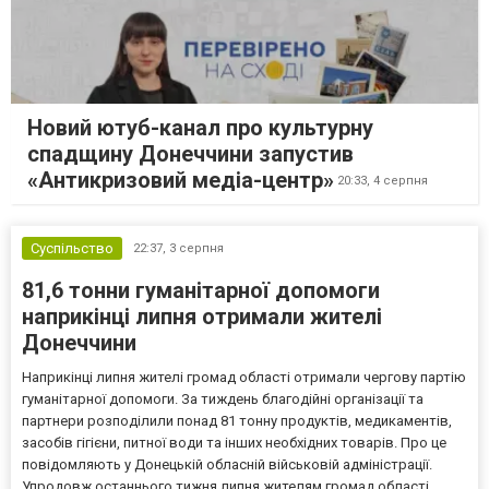
Новий ютуб-канал про культурну
спадщину Донеччини запустив
«Антикризовий медіа-центр»
20:33,
4 серпня
Суспільство
22:37,
3 серпня
81,6 тонни гуманітарної допомоги
наприкінці липня отримали жителі
Донеччини
Наприкінці липня жителі громад області отримали чергову партію
гуманітарної допомоги. За тиждень благодійні організації та
партнери розподілили понад 81 тонну продуктів, медикаментів,
засобів гігієни, питної води та інших необхідних товарів. Про це
повідомляють у Донецькій обласній військовій адміністрації.
Упродовж останнього тижня липня жителям громад області