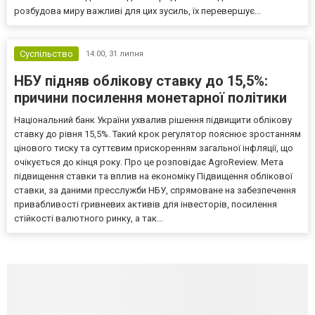
розбудова миру важливі для цих зусиль, їх перевершує...
Суспільство
14:00,
31 липня
НБУ підняв облікову ставку до 15,5%:
причини посилення монетарної політики
Національний банк України ухвалив рішення підвищити облікову
ставку до рівня 15,5%. Такий крок регулятор пояснює зростанням
цінового тиску та суттєвим прискоренням загальної інфляції, що
очікується до кінця року. Про це розповідає AgroReview. Мета
підвищення ставки та вплив на економіку Підвищення облікової
ставки, за даними пресслужби НБУ, спрямоване на забезпечення
привабливості гривневих активів для інвесторів, посилення
стійкості валютного ринку, а так...