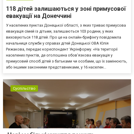
118 дітей залишаються у зоні примусової
евакуації на Донеччині
У населених пунктах Донецької області, з яких триває примусова
евакуація сімей із дітьми, залишаються 103 родини, у яких
виховуються 118 дітей. Про це на онлайн-брифінгу повідомила
начальниця служби у справах дітей Донецької ОВА Юлія
Рижакова, передає кореспондент Укрінформу. «На території
населених пунктів, де оголошена обов’язкова евакуація у
примусовий спосіб дітей з батьками чи особами, що їх замінюють,
або іншими законними представниками, у 16 населен...
Суспільство