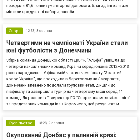
передали 81,6 тонни гуманітарної допомоги. Благодійні вантажі
містили продуктові набори, засоби...
Спорт
12:35,
3 серпня
Четвертими на чемпіонаті України стали
юні футболісти з Донеччини
Збірна команда Донецької області ДЮФК “Альфа” увійшла до
четвірки найсильніших команд України серед юнаків 2012–2013
років народження. У фінальній частині чемпіонату “Золотий
колос України”, що проходила в Береговому на Закарпатті,
донеччани впевнено подолали груповий етап, дійшли до
півфіналу та завершили турнір на четвертому місці серед 11
команд. Як розповів “” директор ГО “Спортивна молодіжна ліга”
та представник команди Іван Коромисло, цей результат м...
Суспільство
18:23,
2 серпня
Окупований Донбас у паливній кризі: