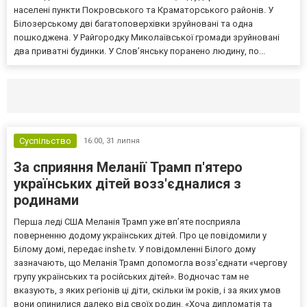
населені пункти Покровського та Краматорського районів. У
Білозерському дві багатоповерхівки зруйновані та одна
пошкоджена. У Райгородку Миколаївської громади зруйновані
два приватні будинки. У Слов’янську поранено людину, по...
Селидово и Новогродовке
Справочная
Так
Суспільство
16:00,
31 липня
За сприяння Меланії Трамп п'ятеро
українських дітей возз'єдналися з
родинами
Перша леді США Меланія Трамп уже впʼяте посприяла
поверненню додому українських дітей. Про це повідомили у
Білому домі, передає inshe.tv. У повідомленні Білого дому
зазначають, що Меланія Трамп допомогла возз’єднати «чергову
групу українських та російських дітей». Водночас там не
вказують, з яких регіонів ці діти, скільки їм років, і за яких умов
вони опинилися далеко від своїх родин. «Хоча дипломатія та