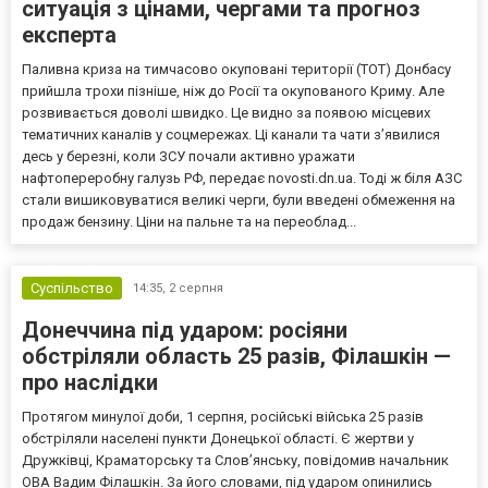
ситуація з цінами, чергами та прогноз
експерта
Паливна криза на тимчасово окуповані території (ТОТ) Донбасу
прийшла трохи пізніше, ніж до Росії та окупованого Криму. Але
розвивається доволі швидко. Це видно за появою місцевих
тематичних каналів у соцмережах. Ці канали та чати з’явилися
десь у березні, коли ЗСУ почали активно уражати
нафтопереробну галузь РФ, передає novosti.dn.ua. Тоді ж біля АЗС
стали вишиковуватися великі черги, були введені обмеження на
продаж бензину. Ціни на пальне та на переоблад...
Суспільство
14:35,
2 серпня
Донеччина під ударом: росіяни
обстріляли область 25 разів, Філашкін —
про наслідки
Протягом минулої доби, 1 серпня, російські війська 25 разів
обстріляли населені пункти Донецької області. Є жертви у
Дружківці, Краматорську та Слов’янську, повідомив начальник
ОВА Вадим Філашкін. За його словами, під ударом опинились