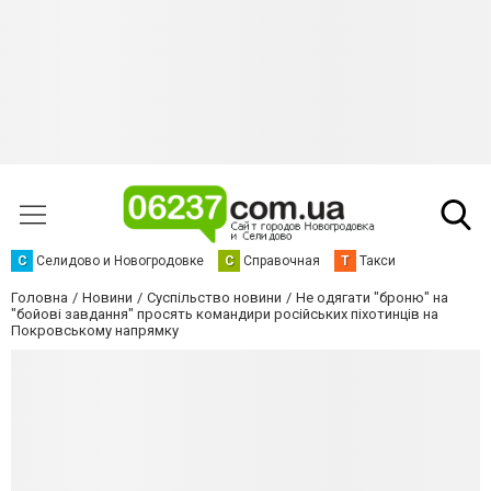
С
Селидово и Новогродовке
С
Справочная
Т
Такси
Головна
Новини
Суспільство новини
Не одягати "броню" на
"бойові завдання" просять командири російських піхотинців на
Покровському напрямку