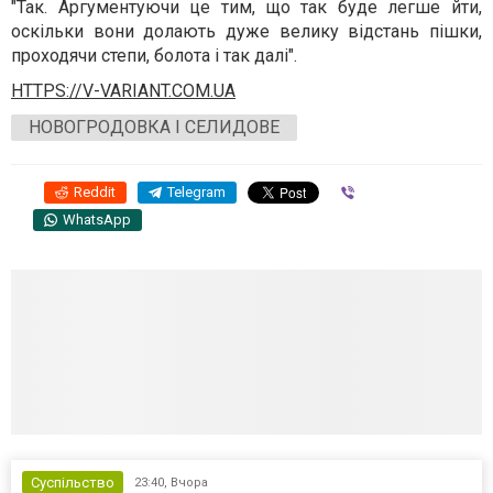
"Так. Аргументуючи це тим, що так буде легше йти,
оскільки вони долають дуже велику відстань пішки,
проходячи степи, болота і так далі".
HTTPS://V-VARIANT.COM.UA
НОВОГРОДОВКА І СЕЛИДОВЕ
Reddit
Telegram
Viber
WhatsApp
Суспільство
23:40,
Вчора