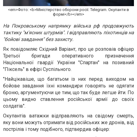
<em>Фото: <b>Міністерство оборони росії. Telegram. Окупанти в
формі</b></em>
На Покровському напрямку війська рф продовжують
тактику "м'ясних штурмів". І відправляють піхотинців на
"бойові завдання" без захисту.
Як повідомляє Східний Варіант, про це розповів офіцер
Третьої бригади оперативного призначення
Національної гвардії України "Спартан" на позивний
"Піксель" в ефірі Суспільного.
"Найцікавіше, що багатьом із них перед виходом на
бойове завдання їхні командири говорять не одягати
броню, аргументуючи це тим, що так буде легше йти. По
цьому видно ставлення російської армії до своїх
солдатів".
Окупантів ватажки відправляють на свідому смерть,
яку вони можуть отримати від російських же дронів, від
пострілів і тому подібного, підтвердив офіцер: