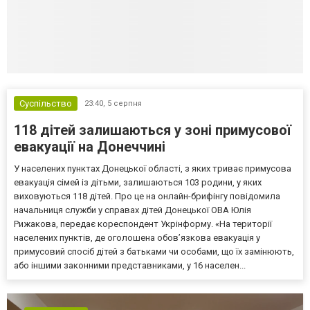
Суспільство
23:40,
5 серпня
118 дітей залишаються у зоні примусової
евакуації на Донеччині
У населених пунктах Донецької області, з яких триває примусова
евакуація сімей із дітьми, залишаються 103 родини, у яких
виховуються 118 дітей. Про це на онлайн-брифінгу повідомила
начальниця служби у справах дітей Донецької ОВА Юлія
Рижакова, передає кореспондент Укрінформу. «На території
населених пунктів, де оголошена обов’язкова евакуація у
примусовий спосіб дітей з батьками чи особами, що їх замінюють,
або іншими законними представниками, у 16 населен...