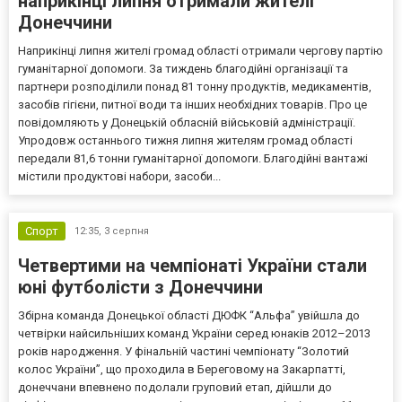
наприкінці липня отримали жителі
Донеччини
Наприкінці липня жителі громад області отримали чергову партію
гуманітарної допомоги. За тиждень благодійні організації та
партнери розподілили понад 81 тонну продуктів, медикаментів,
засобів гігієни, питної води та інших необхідних товарів. Про це
повідомляють у Донецькій обласній військовій адміністрації.
Упродовж останнього тижня липня жителям громад області
передали 81,6 тонни гуманітарної допомоги. Благодійні вантажі
містили продуктові набори, засоби...
Спорт
12:35,
3 серпня
Четвертими на чемпіонаті України стали
юні футболісти з Донеччини
Збірна команда Донецької області ДЮФК “Альфа” увійшла до
четвірки найсильніших команд України серед юнаків 2012–2013
років народження. У фінальній частині чемпіонату “Золотий
колос України”, що проходила в Береговому на Закарпатті,
донеччани впевнено подолали груповий етап, дійшли до