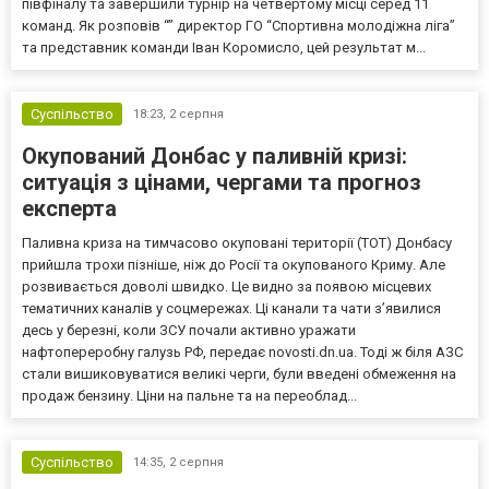
півфіналу та завершили турнір на четвертому місці серед 11
команд. Як розповів “” директор ГО “Спортивна молодіжна ліга”
та представник команди Іван Коромисло, цей результат м...
Суспільство
18:23,
2 серпня
Окупований Донбас у паливній кризі:
ситуація з цінами, чергами та прогноз
експерта
Паливна криза на тимчасово окуповані території (ТОТ) Донбасу
прийшла трохи пізніше, ніж до Росії та окупованого Криму. Але
розвивається доволі швидко. Це видно за появою місцевих
тематичних каналів у соцмережах. Ці канали та чати з’явилися
десь у березні, коли ЗСУ почали активно уражати
нафтопереробну галузь РФ, передає novosti.dn.ua. Тоді ж біля АЗС
стали вишиковуватися великі черги, були введені обмеження на
продаж бензину. Ціни на пальне та на переоблад...
Суспільство
14:35,
2 серпня