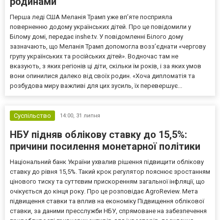
родинами
Перша леді США Меланія Трамп уже впʼяте посприяла
поверненню додому українських дітей. Про це повідомили у
Білому домі, передає inshe.tv. У повідомленні Білого дому
зазначають, що Меланія Трамп допомогла возз’єднати «чергову
групу українських та російських дітей». Водночас там не
вказують, з яких регіонів ці діти, скільки їм років, і за яких умов
вони опинилися далеко від своїх родин. «Хоча дипломатія та
розбудова миру важливі для цих зусиль, їх перевершує...
Суспільство
14:00,
31 липня
НБУ підняв облікову ставку до 15,5%:
причини посилення монетарної політики
Національний банк України ухвалив рішення підвищити облікову
ставку до рівня 15,5%. Такий крок регулятор пояснює зростанням
цінового тиску та суттєвим прискоренням загальної інфляції, що
очікується до кінця року. Про це розповідає AgroReview. Мета
підвищення ставки та вплив на економіку Підвищення облікової
ставки, за даними пресслужби НБУ, спрямоване на забезпечення