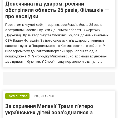
Донеччина під ударом: росіяни
обстріляли область 25 разів, Філашкін —
про наслідки
Протягом минулої доби, 1 серпня, російські війська 25 разів
обстріляли населені пункти Донецької області. Є жертви у
Дружківці, Краматорську та Слов’янську, повідомив начальник
ОВА Вадим Філашкін. За його словами, під ударом опинились
населені пункти Покровського та Краматорського районів. У
Білозерському дві багатоповерхівки зруйновані та одна
пошкоджена. У Райгородку Миколаївської громади зруйновані
два приватні будинки. У Слов’янську поранено людину, по...
Селидово и Новогродовке
Справочная
Так
Суспільство
16:00,
31 липня
За сприяння Меланії Трамп п'ятеро
українських дітей возз'єдналися з