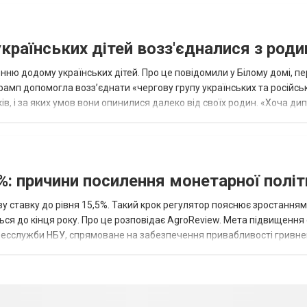
українських дітей возз'єдналися з род
ню додому українських дітей. Про це повідомили у Білому домі, п
рамп допомогла возз’єднати «чергову групу українських та російськ
оків, і за яких умов вони опинилися далеко від своїх родин. «Хоча ди
%: причини посилення монетарної полі
у ставку до рівня 15,5%. Такий крок регулятор пояснює зростанням
ться до кінця року. Про це розповідає AgroReview. Мета підвищення
пресслужби НБУ, спрямоване на забезпечення привабливості гривне