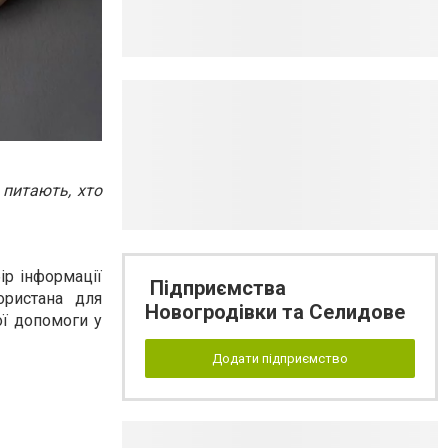
 питають, хто
ір інформації
Підприємства
ористана для
Новогродівки та Селидове
ої допомоги у
Додати підприємство