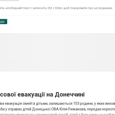
ть необхідний текст і натисніть Ctrl + Enter, щоб повідомити про це редакцію
App
сової евакуації на Донеччині
ва евакуація сімей із дітьми, залишаються 103 родини, у яких вихо
жби у справах дітей Донецької ОВА Юлія Рижакова, передає корес
в’язкова евакуація у примусовий спосіб дітей з батьками чи особам