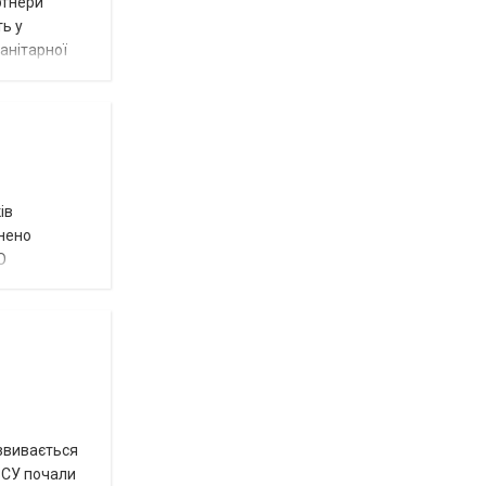
ртнери
ть у
анітарної
ів
внено
О
озвивається
 ЗСУ почали