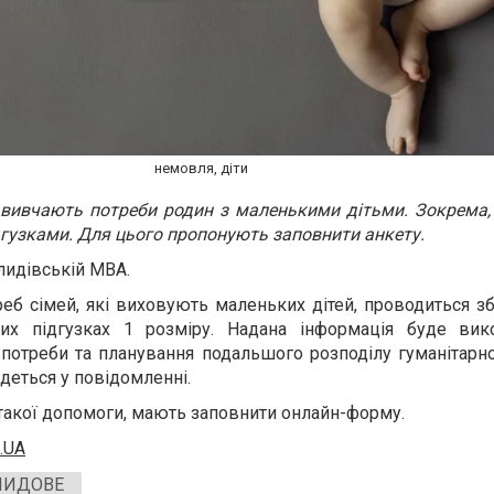
немовля, діти
 вивчають потреби родин з маленькими дітьми. Зокрема,
дгузками. Для цього пропонують заповнити анкету.
лидівській МВА.
еб сімей, які виховують маленьких дітей, проводиться зб
их підгузках 1 розміру. Надана інформація буде вик
потреби та планування подальшого розподілу гуманітарн
йдеться у повідомленні.
 такої допомоги, мають заповнити онлайн-форму.
.UA
ЛИДОВЕ