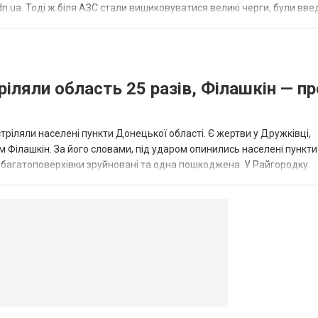
.ua. Тоді ж біля АЗС стали вишиковуватися великі черги, були вве
...
ріляли область 25 разів, Філашкін — пр
стріляли населені пункти Донецької області. Є жертви у Дружківці,
 Філашкін. За його словами, під ударом опинились населені пункти
і багатоповерхівки зруйновані та одна пошкоджена. У Райгородку
в’янську поранено людину, по...
овогродовке
Справочная
Такси