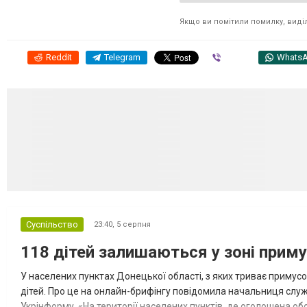
Якщо ви помітили помилку, виділі
Reddit
Telegram
Viber
Whats
Суспільство
23:40,
5 серпня
118 дітей залишаються у зоні приму
У населених пунктах Донецької області, з яких триває примусо
дітей. Про це на онлайн-брифінгу повідомила начальниця слу
Укрінформу. «На території населених пунктів, де оголошена обо