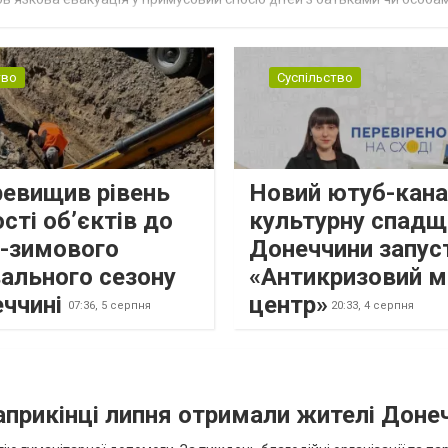
н...
тво
Суспільство
ревищив рівень
Новий ютуб-кана
сті об’єктів до
культурну спадщ
о-зимового
Донеччини запус
ального сезону
«Антикризовий м
еччині
центр»
07:36,
5 серпня
20:33,
4 серпня
наприкінці липня отримали жителі Доне