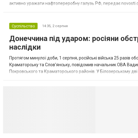
активно уражати нафтопереробну галузь РФ, передає novosti.dn
обмеження на продаж бензину. Ціни на пальне та на переоблад
Суспільство
14:35,
2 серпня
Донеччина під ударом: росіяни обст
наслідки
Протягом минулої доби, 1 серпня, російські війська 25 разів об
Краматорську та Слов’янську, повідомив начальник ОВА Вадим
Покровського та Краматорського районів. У Білозерському дв
Миколаївської громади зруйновані два приватні будинки. У Сло
Селидово и Н