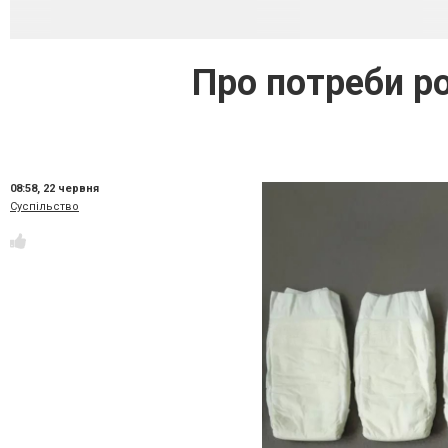
Про потреби р
08:58,
22 червня
Суспільство