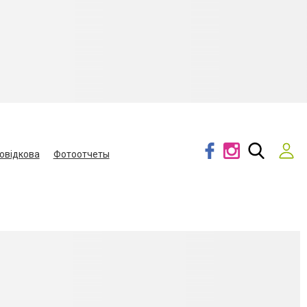
овідкова
Фотоотчеты