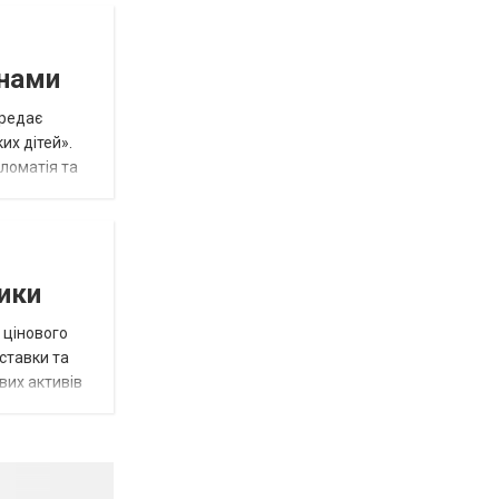
инами
ередає
их дітей».
пломатія та
тики
 цінового
 ставки та
вих активів