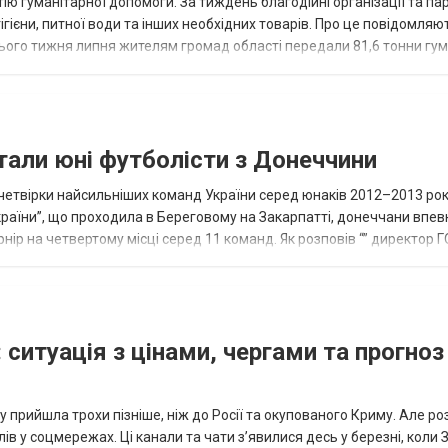
ію гуманітарної допомоги. За тиждень благодійні організації та па
ігієни, питної води та інших необхідних товарів. Про це повідомляю
нього тижня липня жителям громад області передали 81,6 тонни гум
и...
тали юні футболісти з Донеччини
етвірки найсильніших команд України серед юнаків 2012–2013 рок
країни”, що проходила в Береговому на Закарпатті, донеччани впе
нір на четвертому місці серед 11 команд. Як розповів “” директор Г
исло, цей результат м...
 ситуація з цінами, чергами та прогноз
 прийшла трохи пізніше, ніж до Росії та окупованого Криму. Але р
в у соцмережах. Ці канали та чати з’явилися десь у березні, коли