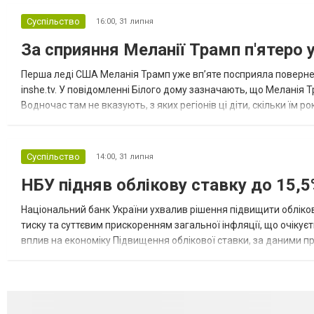
Суспільство
16:00,
31 липня
За сприяння Меланії Трамп п'ятеро 
Перша леді США Меланія Трамп уже впʼяте посприяла повернен
inshe.tv. У повідомленні Білого дому зазначають, що Меланія Т
Водночас там не вказують, з яких регіонів ці діти, скільки їм р
розбудова миру важливі для цих зусиль, їх перевершує...
Суспільство
14:00,
31 липня
НБУ підняв облікову ставку до 15,5
Національний банк України ухвалив рішення підвищити обліков
тиску та суттєвим прискоренням загальної інфляції, що очікує
вплив на економіку Підвищення облікової ставки, за даними 
для інвесторів, посилення стійкості валютного ринку, а так...