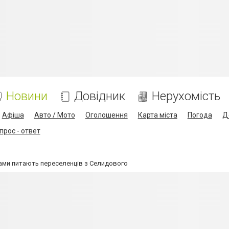
Новини
Довідник
Нерухомість
Афіша
Авто / Мото
Оголошення
Карта міста
Погода
Д
прос - ответ
ами питають переселенців з Селидового