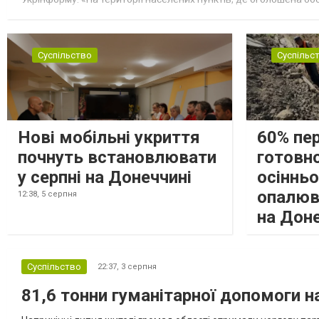
замінюють, або іншими законними представниками, у 16 населе
Суспільство
Суспільс
Нові мобільні укриття
60% пе
почнуть встановлювати
готовно
у серпні на Донеччині
осіннь
опалюв
12:38,
5 серпня
на Дон
Суспільство
22:37,
3 серпня
81,6 тонни гуманітарної допомоги 