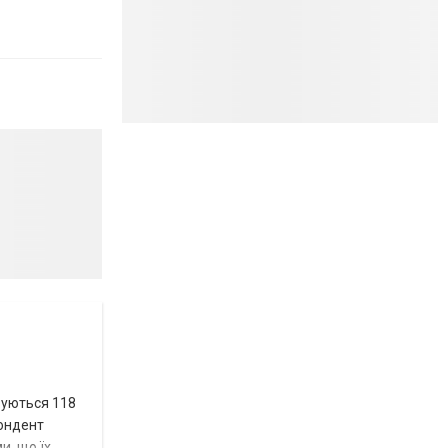
вуються 118
пондент
и, що їх