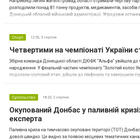
Наприкінці липня жителі громад області отримали чергову парт
розподілили понад 81 тонну продуктів, медикаментів, засобів г
Донецькій обласній військовій адміністрації. Упродовж остан
допомоги. Благодійні вантажі містили продуктові набори, засоб
Спорт
12:35,
3 серпня
Четвертими на чемпіонаті України с
Збірна команда Донецької області ДЮФК “Альфа” увійшла до ч
народження. У фінальній частині чемпіонату “Золотий колос У
подолали груповий етап, дійшли до півфіналу та завершили тур
“Спортивна молодіжна ліга” та представник команди Іван Кором
Суспільство
18:23,
2 серпня
Окупований Донбас у паливній кризі:
експерта
Паливна криза на тимчасово окуповані території (ТОТ) Донбасу
доволі швидко. Це видно за появою місцевих тематичних каналі