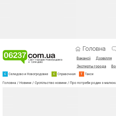
Головна
Вакансії
Дозвілля
Эксперты города
Во
С
Селидово и Новогродовке
С
Справочная
Т
Такси
Головна
Новини
Суспільство новини
Про потреби родин з малюк