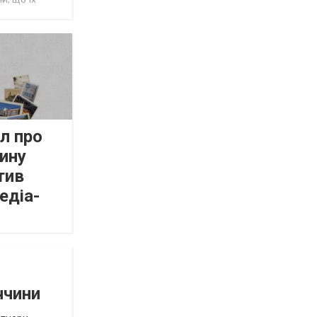
л про
ину
тив
едіа-
ччини