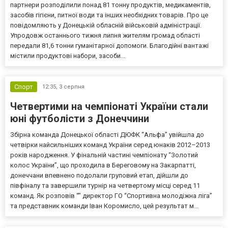
партнери розподілили понад 81 тонну продуктів, медикаментів,
засобів гігієни, питної води та інших необхідних товарів. Про це
повідомляють у Донецькій обласній військовій адміністрації.
Упродовж останнього тижня липня жителям громад області
передали 81,6 тонни гуманітарної допомоги. Благодійні вантажі
містили продуктові набори, засоби...
Спорт
12:35,
3 серпня
Четвертими на чемпіонаті України стали
юні футболісти з Донеччини
Збірна команда Донецької області ДЮФК “Альфа” увійшла до
четвірки найсильніших команд України серед юнаків 2012–2013
років народження. У фінальній частині чемпіонату “Золотий
колос України”, що проходила в Береговому на Закарпатті,
донеччани впевнено подолали груповий етап, дійшли до
півфіналу та завершили турнір на четвертому місці серед 11
команд. Як розповів “” директор ГО “Спортивна молодіжна ліга”
та представник команди Іван Коромисло, цей результат м...