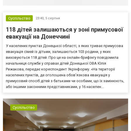
Суспільство
23:40,
5 серпня
118 дітей залишаються у зоні примусової
евакуації на Донеччині
У населених пунктах Донецької області, з яких триває примусова
евакуація сімей із дітьми, залишаються 103 родини, у яких
виховуються 118 дітей. Про це на онлайн-брифінгу повідомила
начальниця служби у справах дітей Донецької ОВА Юлія
Рижакова, передає кореспондент Укрінформу. «На території
населених пунктів, де оголошена обов’язкова евакуація у
примусовий спосіб дітей з батьками чи особами, що їх замінюють,
або іншими законними представниками, у 16 населен...
Суспільство