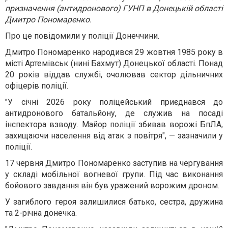
призначення (антидронового) ГУНП в Донецькій області
Дмитро Пономаренко.
Про це повідомили у поліції Донеччини.
Дмитро Пономаренко народився 29 жовтня 1985 року в
місті Артемівськ (нині Бахмут) Донецької області. Понад
20 років віддав службі, очолював сектор дільничних
офіцерів поліції.
"У січні 2026 року поліцейський приєднався до
антидронового батальйону, де служив на посаді
інспектора взводу. Майор поліції збивав ворожі БпЛА,
захищаючи населення від атак з повітря", — зазначили у
поліції.
17 червня Дмитро Пономаренко заступив на чергування
у складі мобільної вогневої групи. Під час виконання
бойового завдання він був уражений ворожим дроном.
У загиблого героя залишилися батько, сестра, дружина
та 2-річна донечка.