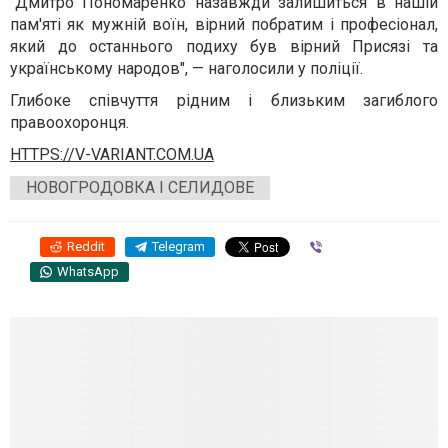
"Дмитро Пономаренко назавжди залишиться в нашій
пам'яті як мужній воїн, вірний побратим і професіонал,
який до останнього подиху був вірний Присязі та
українському народов", — наголосили у поліції.
Глибоке співчуття рідним і близьким загиблого
правоохоронця.
HTTPS://V-VARIANT.COM.UA
НОВОГРОДОВКА І СЕЛИДОВЕ
Reddit
Telegram
Viber
WhatsApp