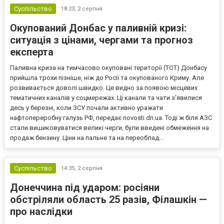
Суспільство
18:23,
2 серпня
Окупований Донбас у паливній кризі:
ситуація з цінами, чергами та прогноз
експерта
Паливна криза на тимчасово окуповані території (ТОТ) Донбасу
прийшла трохи пізніше, ніж до Росії та окупованого Криму. Але
розвивається доволі швидко. Це видно за появою місцевих
тематичних каналів у соцмережах. Ці канали та чати з’явилися
десь у березні, коли ЗСУ почали активно уражати
нафтопереробну галузь РФ, передає novosti.dn.ua. Тоді ж біля АЗС
стали вишиковуватися великі черги, були введені обмеження на
продаж бензину. Ціни на пальне та на переоблад...
Суспільство
14:35,
2 серпня
Донеччина під ударом: росіяни
обстріляли область 25 разів, Філашкін —
про наслідки