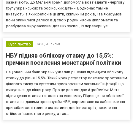
зазначають, що Меланія Трамп допомогла возз’єднати «чергову
групу українських та російських дітей». Водночас там не
вказують, з яких регіонів ці діти, скільки їм років, і за яких умов
вони опинилися далеко від своїх родин. «Хоча дипломатія та
розбудова миру важливі для цих зусиль, їх перевершує...
Суспільство
14:00,
31 липня
НБУ підняв облікову ставку до 15,5%:
причини посилення монетарної політики
Національний банк України ухвалив рішення підвищити облікову
ставку до рівня 15,5%. Такий крок регулятор пояснює зростанням
цінового тиску та суттєвим прискоренням загальної інфляції, що
очікується до кінця року. Про це розповідає AgroReview. Мета
підвищення ставки та вплив на економіку Підвищення облікової
ставки, за даними пресслужби НБУ, спрямоване на забезпечення
привабливості гривневих активів для інвесторів, посилення
стійкості валютного ринку, а так...