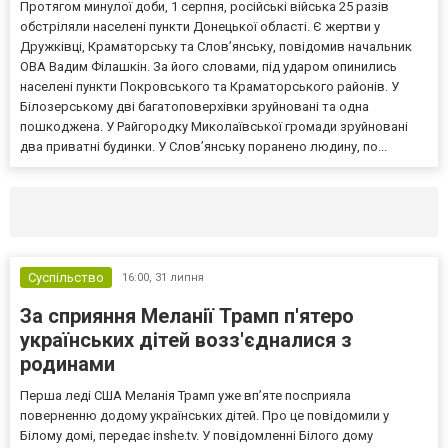
Протягом минулої доби, 1 серпня, російські війська 25 разів
обстріляли населені пункти Донецької області. Є жертви у
Дружківці, Краматорську та Слов’янську, повідомив начальник
ОВА Вадим Філашкін. За його словами, під ударом опинились
населені пункти Покровського та Краматорського районів. У
Білозерському дві багатоповерхівки зруйновані та одна
пошкоджена. У Райгородку Миколаївської громади зруйновані
два приватні будинки. У Слов’янську поранено людину, по...
Селидово и Новогродовке
Справочная
Так
Суспільство
16:00,
31 липня
За сприяння Меланії Трамп п'ятеро
українських дітей возз'єдналися з
родинами
Перша леді США Меланія Трамп уже впʼяте посприяла
поверненню додому українських дітей. Про це повідомили у
Білому домі, передає inshe.tv. У повідомленні Білого дому