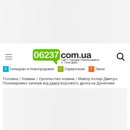
С
Селидово и Новогродовке
С
Справочная
Т
Такси
Головна
Новини
Суспільство новини
Майор поліції Дмитро
Пономаренко загинув від удару ворожого дрона на Донеччині