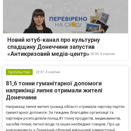
Новий ютуб-канал про культурну
спадщину Донеччини запустив
«Антикризовий медіа-центр»
20:33,
4 серпня
Суспільство
22:37,
3 серпня
81,6 тонни гуманітарної допомоги
наприкінці липня отримали жителі
Донеччини
Наприкінці липня жителі громад області отримали чергову партію
гуманітарної допомоги. За тиждень благодійні організації та
партнери розподілили понад 81 тонну продуктів, медикаментів,
засобів гігієни, питної води та інших необхідних товарів. Про це
повідомляють у Донецькій обласній військовій адміністрації.