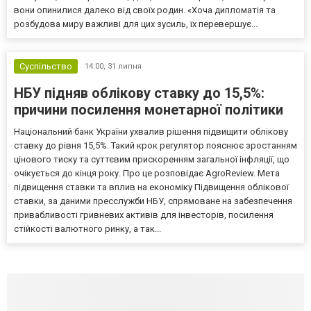
вони опинилися далеко від своїх родин. «Хоча дипломатія та
розбудова миру важливі для цих зусиль, їх перевершує...
Суспільство
14:00,
31 липня
НБУ підняв облікову ставку до 15,5%:
причини посилення монетарної політики
Національний банк України ухвалив рішення підвищити облікову
ставку до рівня 15,5%. Такий крок регулятор пояснює зростанням
цінового тиску та суттєвим прискоренням загальної інфляції, що
очікується до кінця року. Про це розповідає AgroReview. Мета
підвищення ставки та вплив на економіку Підвищення облікової
ставки, за даними пресслужби НБУ, спрямоване на забезпечення
привабливості гривневих активів для інвесторів, посилення
стійкості валютного ринку, а так...