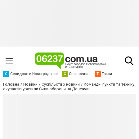
С
Селидово и Новогродовке
С
Справочная
Т
Такси
Головна
Новини
Суспільство новини
Командні пункти та техніку
окупантів уразили Сили оборони на Донеччині