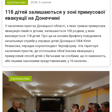
Суспільство
23:40,
5 серпня
118 дітей залишаються у зоні примусової
евакуації на Донеччині
У населених пунктах Донецької області, з яких триває примусова
евакуація сімей із дітьми, залишаються 103 родини, у яких
виховуються 118 дітей. Про це на онлайн-брифінгу повідомила
начальниця служби у справах дітей Донецької ОВА Юлія
Рижакова, передає кореспондент Укрінформу. «На території
населених пунктів, де оголошена обов’язкова евакуація у
примусовий спосіб дітей з батьками чи особами, що їх замінюють,
або іншими законними представниками, у 16 населен...
Суспільство