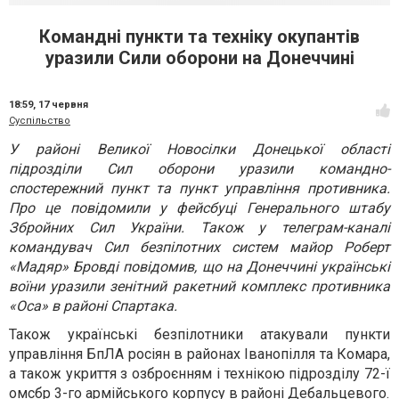
Командні пункти та техніку окупантів
уразили Сили оборони на Донеччині
18:59,
17 червня
Суспільство
У районі Великої Новосілки Донецької області
підрозділи Сил оборони уразили командно-
спостережний пункт та пункт управління противника.
Про це повідомили у фейсбуці Генерального штабу
Збройних Сил України. Також у телеграм-каналі
командувач Сил безпілотних систем майор Роберт
«Мадяр» Бровді повідомив, що на Донеччині українські
воїни уразили зенітний ракетний комплекс противника
«Оса» в районі Спартака.
Також українські безпілотники атакували пункти
управління БпЛА росіян в районах Іванопілля та Комара,
а також укриття з озброєнням і технікою підрозділу 72-ї
омсбр 3-го армійського корпусу в районі Дебальцевого.