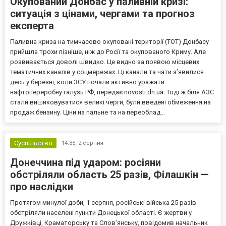
Окупований Донбас у паливній кризі:
ситуація з цінами, чергами та прогноз
експерта
Паливна криза на тимчасово окуповані території (ТОТ) Донбасу
прийшла трохи пізніше, ніж до Росії та окупованого Криму. Але
розвивається доволі швидко. Це видно за появою місцевих
тематичних каналів у соцмережах. Ці канали та чати з’явилися
десь у березні, коли ЗСУ почали активно уражати
нафтопереробну галузь РФ, передає novosti.dn.ua. Тоді ж біля АЗС
стали вишиковуватися великі черги, були введені обмеження на
продаж бензину. Ціни на пальне та на переоблад...
Суспільство
14:35,
2 серпня
Донеччина під ударом: росіяни
обстріляли область 25 разів, Філашкін —
про наслідки
Протягом минулої доби, 1 серпня, російські війська 25 разів
обстріляли населені пункти Донецької області. Є жертви у
Дружківці, Краматорську та Слов’янську, повідомив начальник