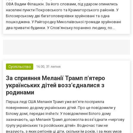
ОВА Вадим Філашкін. За його словами, під ударом опинились
населені пункти Покровського та Краматорського районів. У
Білозерському дві багатоповерхівки зруйновані та одна
пошкоджена. У Райгородку Миколаївської громади зруйновані
два приватні будинки. У Слов’янську поранено людину, по...
Селидово и Новогродовке
Справочная
Так
Суспільство
16:00,
31 липня
За сприяння Меланії Трамп п'ятеро
українських дітей возз'єдналися з
родинами
Перша леді США Меланія Трамп уже впʼяте посприяла
поверненню додому українських дітей. Про це повідомили у
Білому домі, передає inshe.tv. У повідомленні Білого дому
зазначають, що Меланія Трамп допомогла возз’єднати «чергову
групу українських та російських дітей». Водночас там не
вказують, з яких регіонів ці діти, скільки їм років, і за яких умов