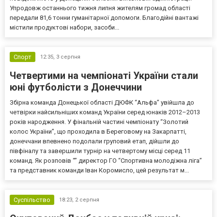
Упродовж останнього тижня липня жителям громад області
передали 81,6 тонни гуманітарної допомоги. Благодійні вантажі
містили продуктові набори, засоби...
Спорт
12:35,
3 серпня
Четвертими на чемпіонаті України стали
юні футболісти з Донеччини
Збірна команда Донецької області ДЮФК “Альфа” увійшла до
четвірки найсильніших команд України серед юнаків 2012–2013
років народження. У фінальній частині чемпіонату “Золотий
колос України”, що проходила в Береговому на Закарпатті,
донеччани впевнено подолали груповий етап, дійшли до
півфіналу та завершили турнір на четвертому місці серед 11
команд. Як розповів “” директор ГО “Спортивна молодіжна ліга”
та представник команди Іван Коромисло, цей результат м...
Суспільство
18:23,
2 серпня