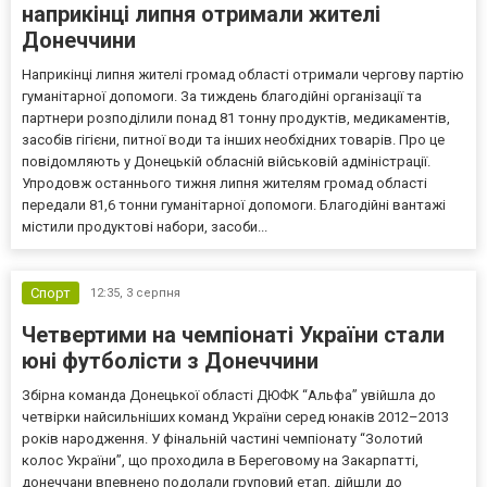
наприкінці липня отримали жителі
Донеччини
Наприкінці липня жителі громад області отримали чергову партію
гуманітарної допомоги. За тиждень благодійні організації та
партнери розподілили понад 81 тонну продуктів, медикаментів,
засобів гігієни, питної води та інших необхідних товарів. Про це
повідомляють у Донецькій обласній військовій адміністрації.
Упродовж останнього тижня липня жителям громад області
передали 81,6 тонни гуманітарної допомоги. Благодійні вантажі
містили продуктові набори, засоби...
Спорт
12:35,
3 серпня
Четвертими на чемпіонаті України стали
юні футболісти з Донеччини
Збірна команда Донецької області ДЮФК “Альфа” увійшла до
четвірки найсильніших команд України серед юнаків 2012–2013
років народження. У фінальній частині чемпіонату “Золотий
колос України”, що проходила в Береговому на Закарпатті,
донеччани впевнено подолали груповий етап, дійшли до