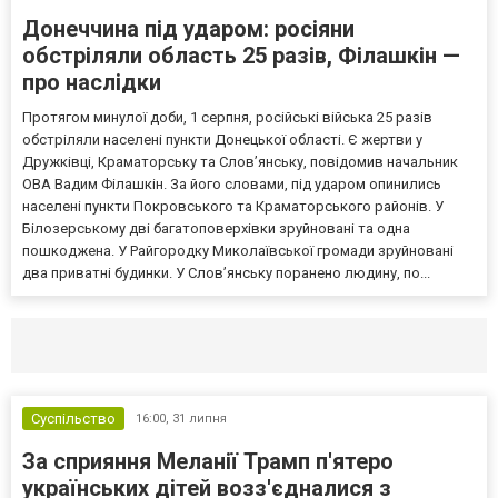
Донеччина під ударом: росіяни
обстріляли область 25 разів, Філашкін —
про наслідки
Протягом минулої доби, 1 серпня, російські війська 25 разів
обстріляли населені пункти Донецької області. Є жертви у
Дружківці, Краматорську та Слов’янську, повідомив начальник
ОВА Вадим Філашкін. За його словами, під ударом опинились
населені пункти Покровського та Краматорського районів. У
Білозерському дві багатоповерхівки зруйновані та одна
пошкоджена. У Райгородку Миколаївської громади зруйновані
два приватні будинки. У Слов’янську поранено людину, по...
Селидово и Новогродовке
Справочная
Так
Суспільство
16:00,
31 липня
За сприяння Меланії Трамп п'ятеро
українських дітей возз'єдналися з