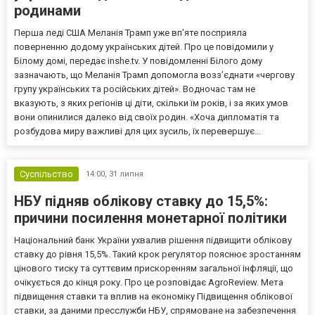
родинами
Перша леді США Меланія Трамп уже впʼяте посприяла
поверненню додому українських дітей. Про це повідомили у
Білому домі, передає inshe.tv. У повідомленні Білого дому
зазначають, що Меланія Трамп допомогла возз’єднати «чергову
групу українських та російських дітей». Водночас там не
вказують, з яких регіонів ці діти, скільки їм років, і за яких умов
вони опинилися далеко від своїх родин. «Хоча дипломатія та
розбудова миру важливі для цих зусиль, їх перевершує...
Суспільство
14:00,
31 липня
НБУ підняв облікову ставку до 15,5%:
причини посилення монетарної політики
Національний банк України ухвалив рішення підвищити облікову
ставку до рівня 15,5%. Такий крок регулятор пояснює зростанням
цінового тиску та суттєвим прискоренням загальної інфляції, що
очікується до кінця року. Про це розповідає AgroReview. Мета
підвищення ставки та вплив на економіку Підвищення облікової
ставки, за даними пресслужби НБУ, спрямоване на забезпечення