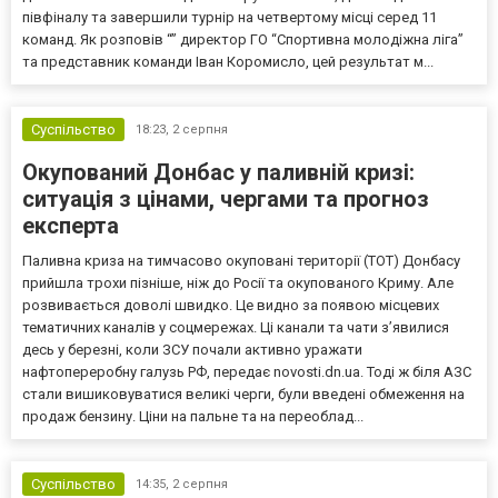
півфіналу та завершили турнір на четвертому місці серед 11
команд. Як розповів “” директор ГО “Спортивна молодіжна ліга”
та представник команди Іван Коромисло, цей результат м...
Суспільство
18:23,
2 серпня
Окупований Донбас у паливній кризі:
ситуація з цінами, чергами та прогноз
експерта
Паливна криза на тимчасово окуповані території (ТОТ) Донбасу
прийшла трохи пізніше, ніж до Росії та окупованого Криму. Але
розвивається доволі швидко. Це видно за появою місцевих
тематичних каналів у соцмережах. Ці канали та чати з’явилися
десь у березні, коли ЗСУ почали активно уражати
нафтопереробну галузь РФ, передає novosti.dn.ua. Тоді ж біля АЗС
стали вишиковуватися великі черги, були введені обмеження на
продаж бензину. Ціни на пальне та на переоблад...
Суспільство
14:35,
2 серпня