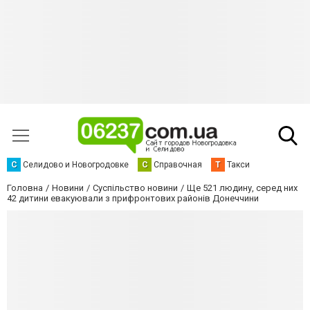
С
Селидово и Новогродовке
С
Справочная
Т
Такси
Головна
Новини
Суспільство новини
Ще 521 людину, серед них
42 дитини евакуювали з прифронтових районів Донеччини