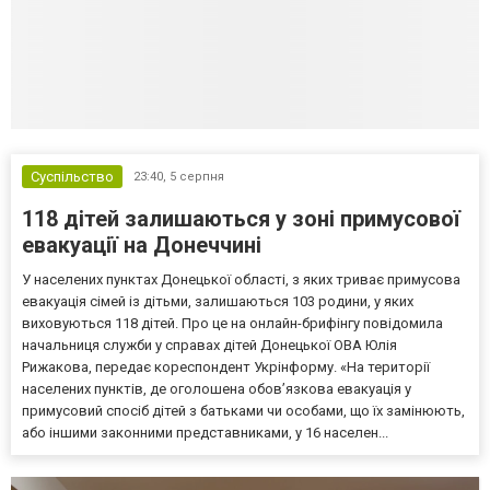
Суспільство
23:40,
5 серпня
118 дітей залишаються у зоні примусової
евакуації на Донеччині
У населених пунктах Донецької області, з яких триває примусова
евакуація сімей із дітьми, залишаються 103 родини, у яких
виховуються 118 дітей. Про це на онлайн-брифінгу повідомила
начальниця служби у справах дітей Донецької ОВА Юлія
Рижакова, передає кореспондент Укрінформу. «На території
населених пунктів, де оголошена обов’язкова евакуація у
примусовий спосіб дітей з батьками чи особами, що їх замінюють,
або іншими законними представниками, у 16 населен...