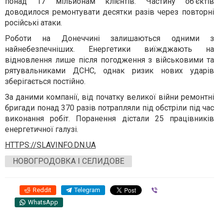
понад 17 мільйонам клієнтів. Частину об’єктів
доводилося ремонтувати десятки разів через повторні
російські атаки.
Роботи на Донеччині залишаються одними з
найнебезпечніших. Енергетики виїжджають на
відновлення лише після погодження з військовими та
рятувальниками ДСНС, однак ризик нових ударів
зберігається постійно.
За даними компанії, від початку великої війни ремонтні
бригади понад 370 разів потрапляли під обстріли під час
виконання робіт. Поранення дістали 25 працівників
енергетичної галузі.
HTTPS://SLAVINFO.DN.UA
НОВОГРОДОВКА І СЕЛИДОВЕ
Reddit
Telegram
Viber
WhatsApp