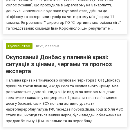
колос України”, що проходила в Береговому на Закарпатті,
донеччани впевнено подолали груповий етап, дійшли до
півфіналу та завершили турнір на четвертому місці серед 11
команд. Як розповів “” директор ГО “Спортивна молодіжна ліга”
та представник команди Іван Коромисло, цей результат м...
Суспільство
18:23,
2 серпня
Окупований Донбас у паливній кризі:
ситуація з цінами, чергами та прогноз
експерта
Паливна криза на тимчасово окуповані території (ТОТ) Донбасу
прийшла трохи пізніше, ніж до Росії та окупованого Криму. Але
розвивається доволі швидко. Це видно за появою місцевих
тематичних каналів у соцмережах. Ці канали та чати з’явилися
десь у березні, коли ЗСУ почали активно уражати
нафтопереробну галузь РФ, передає novosti.dn.ua. Тоді ж біля АЗС
стали вишиковуватися великі черги, були введені обмеження на
продаж бензину. Ціни на пальне та на переоблад...