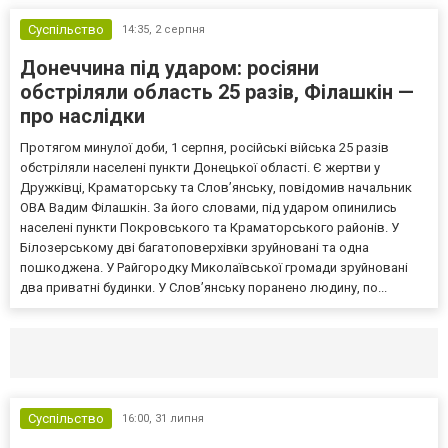
Суспільство
14:35,
2 серпня
Донеччина під ударом: росіяни
обстріляли область 25 разів, Філашкін —
про наслідки
Протягом минулої доби, 1 серпня, російські війська 25 разів
обстріляли населені пункти Донецької області. Є жертви у
Дружківці, Краматорську та Слов’янську, повідомив начальник
ОВА Вадим Філашкін. За його словами, під ударом опинились
населені пункти Покровського та Краматорського районів. У
Білозерському дві багатоповерхівки зруйновані та одна
пошкоджена. У Райгородку Миколаївської громади зруйновані
два приватні будинки. У Слов’янську поранено людину, по...
Селидово и Новогродовке
Справочная
Так
Суспільство
16:00,
31 липня