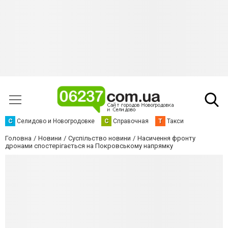
С
Селидово и Новогродовке
С
Справочная
Т
Такси
Головна
Новини
Суспільство новини
Насичення фронту
дронами спостерігається на Покровському напрямку