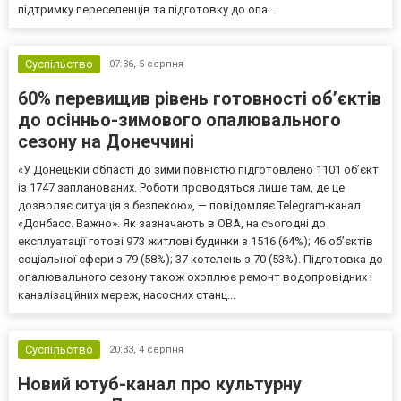
підтримку переселенців та підготовку до опа...
Суспільство
07:36,
5 серпня
60% перевищив рівень готовності об’єктів
до осінньо-зимового опалювального
сезону на Донеччині
«У Донецькій області до зими повністю підготовлено 1101 об’єкт
із 1747 запланованих. Роботи проводяться лише там, де це
дозволяє ситуація з безпекою», — повідомляє Telegram-канал
«Донбасс. Важно». Як зазначають в ОВА, на сьогодні до
експлуатації готові 973 житлові будинки з 1516 (64%); 46 об’єктів
соціальної сфери з 79 (58%); 37 котелень з 70 (53%). Підготовка до
опалювального сезону також охоплює ремонт водопровідних і
каналізаційних мереж, насосних станц...
Суспільство
20:33,
4 серпня
Новий ютуб-канал про культурну