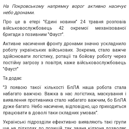
На Покровському напрямку ворог активно насичує
небо дронами.
Про це в етері "Єдині новини" 24 травня розповів
військовослужбовець 42 окремої механізованої
бригади з позивним "Фауст".
Активне насичення фронту дронами значно ускладнило
роботу українських військових. Зокрема, стало важче
здійснювати логістику, ротації та бойову роботу через
постійну загрозу з повітря, каже військовослужбовець
"Фауст"
Та додає:
"З появою такої кількості БпЛА наша робота стала
набагато важчою. Важка в нас логістика, маскування і
виявлення противника стало набагато важчим, бо БпЛА
дуже багато. Небо насичене, відповідно, що приходиться
працювати в доволі таки складних умовах".
Українські підрозділи ефективно виявляють такі групи
ще на підходах до позицій, так звана кілзона дозволяє