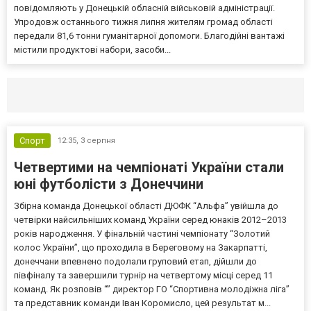
повідомляють у Донецькій обласній військовій адміністрації.
Упродовж останнього тижня липня жителям громад області
передали 81,6 тонни гуманітарної допомоги. Благодійні вантажі
містили продуктові набори, засоби...
Селидово и Новогродовке
Справочная
Так
Спорт
12:35,
3 серпня
Четвертими на чемпіонаті України стали
юні футболісти з Донеччини
Збірна команда Донецької області ДЮФК “Альфа” увійшла до
четвірки найсильніших команд України серед юнаків 2012–2013
років народження. У фінальній частині чемпіонату “Золотий
колос України”, що проходила в Береговому на Закарпатті,
донеччани впевнено подолали груповий етап, дійшли до
півфіналу та завершили турнір на четвертому місці серед 11
команд. Як розповів “” директор ГО “Спортивна молодіжна ліга”
та представник команди Іван Коромисло, цей результат м...