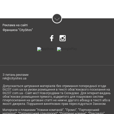
Реклама на сайті
Франшиза "CitySites"
З питань реклами
rek@citysites.ua
Допускається цитування матеріалів без отримання попередньої згоди
06237.com.ua за умови розміщення в тексті обов'язкового посилання на
06237.com.ua - Сайт міст Новогродівки та Селидове. Для інтернет-видань
обов'язкове розміщення прямого, відкритого для пошукових систем
гіперпосилання на цитовані статті не нижче другого абзацу в тексті або в
якості джерела. Порушення виняткових прав переслідується Законом.
Матеріали з плашками "Новини компаній", "Промо", "Партнерський
матеріал", "Партнерський спецпроєкт", "Політичні новини", "Пресреліз",