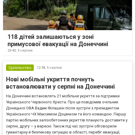
118 дітей залишаються у зоні
примусової евакуації на Донеччині
23:40,
5 серпня
Суспільство
12:38,
5 серпня
Нові мобільні укриття почнуть
встановлювати у серпні на Донеччині
На Донеччині встановлять 21 мобільне укриття за підтримки
Українського Червоного Хреста. Про це повідомив очільник
Донецької ОВА Вадим Філашкін після зустрічі з президентом
Українського ЧХ Максимом Доценком та його командою. Першу
партію мобільних залізобетонних укриттів планують доставити у
серпні, другу — у вересні. Також під час зустрічі обговорили
гуманітарну й безпекову ситуацію в області, перебіг евакуації,