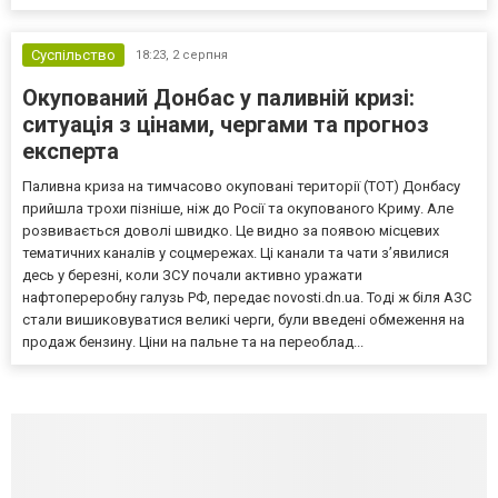
Суспільство
18:23,
2 серпня
Окупований Донбас у паливній кризі:
ситуація з цінами, чергами та прогноз
експерта
Паливна криза на тимчасово окуповані території (ТОТ) Донбасу
прийшла трохи пізніше, ніж до Росії та окупованого Криму. Але
розвивається доволі швидко. Це видно за появою місцевих
тематичних каналів у соцмережах. Ці канали та чати з’явилися
десь у березні, коли ЗСУ почали активно уражати
нафтопереробну галузь РФ, передає novosti.dn.ua. Тоді ж біля АЗС
стали вишиковуватися великі черги, були введені обмеження на
продаж бензину. Ціни на пальне та на переоблад...