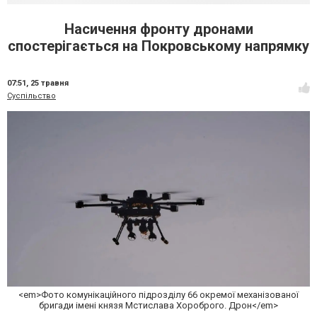
Насичення фронту дронами
спостерігається на Покровському напрямку
07:51,
25 травня
Суспільство
<em>Фото комунікаційного підрозділу 66 окремої механізованої
бригади імені князя Мстислава Хороброго. Дрон</em>