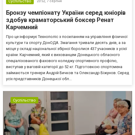
Суспільство
23:52,
7 серпня
Бронзу чемпіонату України серед юніорів
здобув краматорський боксер Ренат
Карчемний
Про це інформує Технополіс з посиланням на управління фізичної
культури та спорту ДонОДА. Змагання тривали десять днів, а за
місця у складі національної збірної боролися 437 учасників з усієї
країни. Карчемний, який є вихованцем Донецького обласного
спеціалізованого фахового коледжу спортивного профілю,
виступав у ваговій категорії до 52 кг. Підготовкою спортсмена
займаються тренери Андрій Бичков та Олександр Біжунов. Серед
усіх представників Донецької обл...
Суспільство