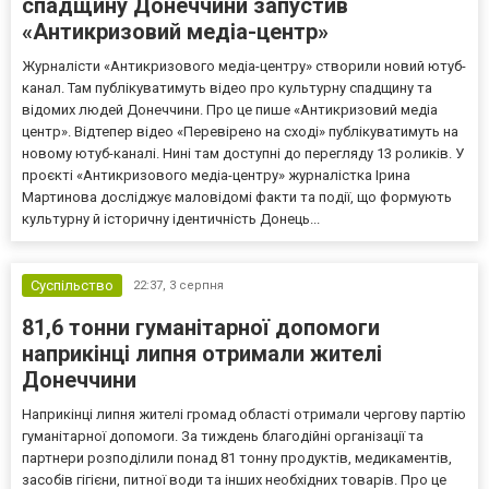
спадщину Донеччини запустив
«Антикризовий медіа-центр»
Журналісти «Антикризового медіа-центру» створили новий ютуб-
канал. Там публікуватимуть відео про культурну спадщину та
відомих людей Донеччини. Про це пише «Антикризовий медіа
центр». Відтепер відео «Перевірено на сході» публікуватимуть на
новому ютуб-каналі. Нині там доступні до перегляду 13 роликів. У
проєкті «Антикризового медіа-центру» журналістка Ірина
Мартинова досліджує маловідомі факти та події, що формують
культурну й історичну ідентичність Донець...
Суспільство
22:37,
3 серпня
81,6 тонни гуманітарної допомоги
наприкінці липня отримали жителі
Донеччини
Наприкінці липня жителі громад області отримали чергову партію
гуманітарної допомоги. За тиждень благодійні організації та
партнери розподілили понад 81 тонну продуктів, медикаментів,
засобів гігієни, питної води та інших необхідних товарів. Про це