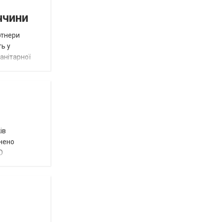
ччини
ртнери
ть у
анітарної
ів
внено
О