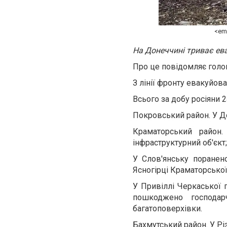
<em
На Донеччині триває ев
Про це повідомляє гол
З лінії фронту евакуйова
Всього за добу росіяни 
Покровський район. У Д
Краматорський район.
інфраструктурний об'єкт
У Слов'янську поранен
Ясногірці Краматорської
У Привіллі Черкаської 
пошкоджено господа
багатоповерхівки.
Бахмутський район. У Р