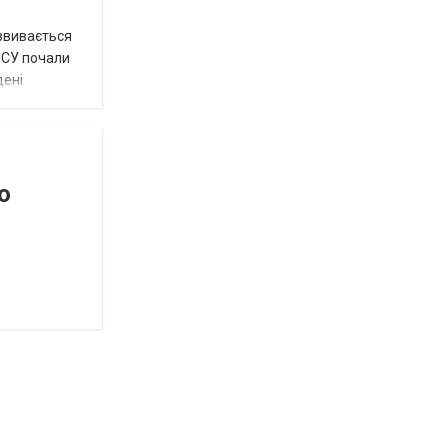
озвивається
 ЗСУ почали
дені
о