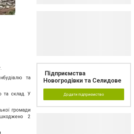
.
Підприємства
інбудівлю та
Новогродівки та Селидове
 та склад. У
Додати підприємство
ської громади
ошкоджено 2
.