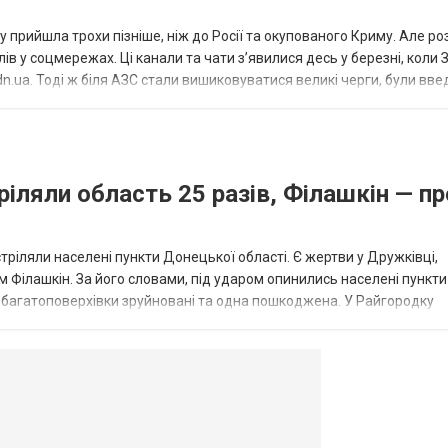
 прийшла трохи пізніше, ніж до Росії та окупованого Криму. Але р
в у соцмережах. Ці канали та чати з’явилися десь у березні, коли
.ua. Тоді ж біля АЗС стали вишиковуватися великі черги, були вве
...
ріляли область 25 разів, Філашкін — пр
стріляли населені пункти Донецької області. Є жертви у Дружківці,
 Філашкін. За його словами, під ударом опинились населені пункти
і багатоповерхівки зруйновані та одна пошкоджена. У Райгородку
в’янську поранено людину, по...
овогродовке
Справочная
Такси