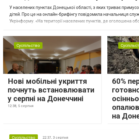
У населених пунктах Донецької області, з яких триває примусо
дітей. Про це на онлайн-брифінгу повідомила начальниця слу
Укрінформу. «На території населених пунктів, де оголошена обо
замінюють, або іншими законними представниками, у 16 населе
Суспільство
Суспільс
Нові мобільні укриття
60% пе
почнуть встановлювати
готовно
у серпні на Донеччині
осіннь
опалюв
12:38,
5 серпня
на Дон
Суспільство
22:37,
3 серпня