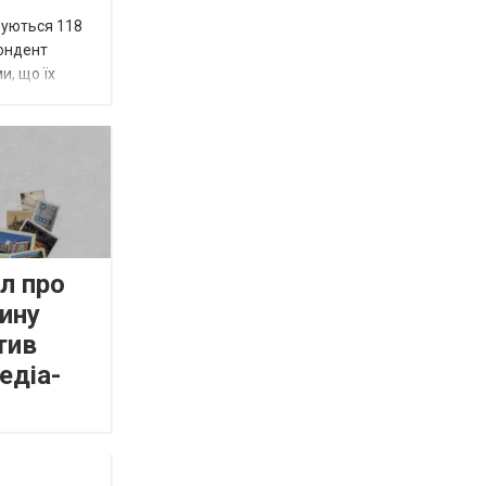
вуються 118
пондент
и, що їх
л про
ину
тив
едіа-