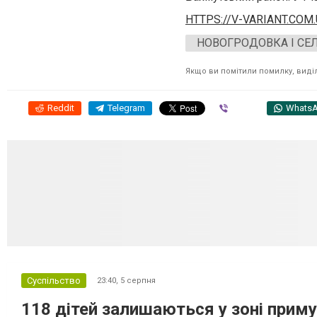
HTTPS://V-VARIANT.COM
НОВОГРОДОВКА І СЕ
Якщо ви помітили помилку, виділі
Reddit
Telegram
Viber
Whats
Суспільство
23:40,
5 серпня
118 дітей залишаються у зоні приму