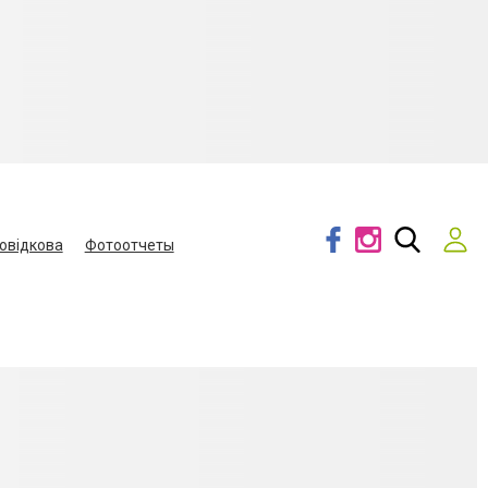
овідкова
Фотоотчеты