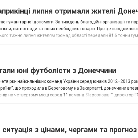
наприкінці липня отримали жителі Доне
ію гуманітарної допомоги. За тиждень благодійні організації та па
ігієни, питної води та інших необхідних товарів. Про це повідомляю
нього тижня липня жителям громад області передали 81,6 тонни гум
и...
тали юні футболісти з Донеччини
етвірки найсильніших команд України серед юнаків 2012–2013 рок
країни”, що проходила в Береговому на Закарпатті, донеччани впе
нір на четвертому місці серед 11 команд. Як розповів “” директор Г
исло, цей результат м...
 ситуація з цінами, чергами та прогноз