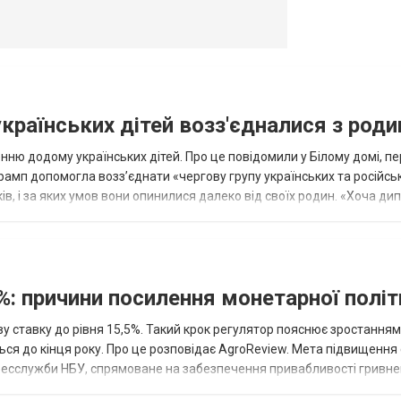
українських дітей возз'єдналися з род
ню додому українських дітей. Про це повідомили у Білому домі, п
рамп допомогла возз’єднати «чергову групу українських та російськ
оків, і за яких умов вони опинилися далеко від своїх родин. «Хоча ди
%: причини посилення монетарної полі
у ставку до рівня 15,5%. Такий крок регулятор пояснює зростанням
ться до кінця року. Про це розповідає AgroReview. Мета підвищення
пресслужби НБУ, спрямоване на забезпечення привабливості гривне