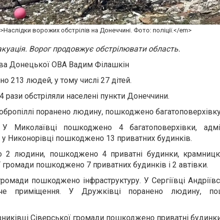
>Наслідки ворожих обстрілів на Донеччині. Фото: поліції.</em>
акуація. Ворог продовжує обстрілювати область.
ова Донецької ОВА Вадим Філашкін
но 213 людей, у тому числі 27 дітей.
24 рази обстріляли населені пункти Донеччини.
обропіллі поранено людину, пошкоджено багатоповерхівку
 У Миколаївці пошкоджено 4 багатоповерхівки, адм
; у Никонорівці пошкоджено 13 приватних будинків.
о 2 людини, пошкоджено 4 приватні будинки, крамницю
 громади пошкоджено 7 приватних будинків і 2 автівки.
громади пошкоджено інфраструктуру. У Сергіївці Андріїв
рче приміщення. У Дружківці поранено людину, п
ізниківці Сіверської громади пошкоджено приватні будинки