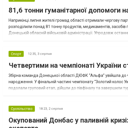
81,6 тонни гуманітарної допомоги 
Наприкінці липня жителі громад області отримали чергову парт
розподілили понад 81 тонну продуктів, медикаментів, засобів г
Донецькій обласній військовій адміністрації. Упродовж остан
допомоги. Благодійні вантажі містили продуктові набори, засоб
Спорт
12:35,
3 серпня
Четвертими на чемпіонаті України с
Збірна команда Донецької області ДЮФК “Альфа” увійшла до ч
народження. У фінальній частині чемпіонату “Золотий колос У
подолали груповий етап, дійшли до півфіналу та завершили тур
“Спортивна молодіжна ліга” та представник команди Іван Кором
Суспільство
18:23,
2 серпня
Окупований Донбас у паливній кризі: