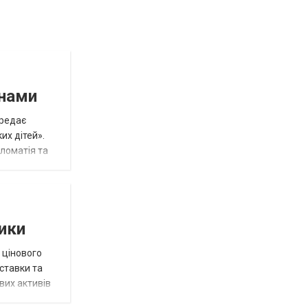
инами
ередає
их дітей».
пломатія та
тики
 цінового
 ставки та
вих активів