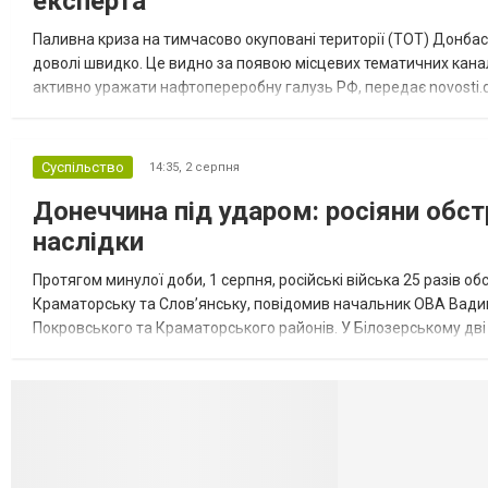
експерта
Паливна криза на тимчасово окуповані території (ТОТ) Донбасу
доволі швидко. Це видно за появою місцевих тематичних каналі
активно уражати нафтопереробну галузь РФ, передає novosti.dn
обмеження на продаж бензину. Ціни на пальне та на переоблад
Суспільство
14:35,
2 серпня
Донеччина під ударом: росіяни обст
наслідки
Протягом минулої доби, 1 серпня, російські війська 25 разів об
Краматорську та Слов’янську, повідомив начальник ОВА Вадим
Покровського та Краматорського районів. У Білозерському дв
Миколаївської громади зруйновані два приватні будинки. У Сло
Селидово и Н