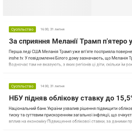
Суспільство
16:00,
31 липня
За сприяння Меланії Трамп п'ятеро 
Перша леді США Меланія Трамп уже впʼяте посприяла повернен
inshe.tv. У повідомленні Білого дому зазначають, що Меланія Т
Водночас там не вказують, з яких регіонів ці діти, скільки їм р
розбудова миру важливі для цих зусиль, їх перевершує...
Суспільство
14:00,
31 липня
НБУ підняв облікову ставку до 15,5
Національний банк України ухвалив рішення підвищити обліков
тиску та суттєвим прискоренням загальної інфляції, що очікує
вплив на економіку Підвищення облікової ставки, за даними 
для інвесторів, посилення стійкості валютного ринку, а так...