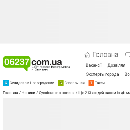
Головна
Вакансії
Дозвілля
Эксперты города
Во
С
Селидово и Новогродовке
С
Справочная
Т
Такси
Головна
Новини
Суспільство новини
Ще 213 людей разом із діть