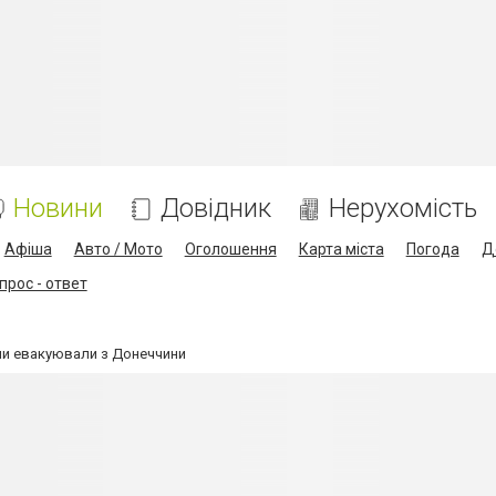
Новини
Довідник
Нерухомість
Афіша
Авто / Мото
Оголошення
Карта міста
Погода
Д
прос - ответ
ми евакуювали з Донеччини