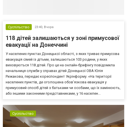
Суспільство
23:40,
Вчора
118 дітей залишаються у зоні примусової
евакуації на Донеччині
У населених пунктах Донецької області, з яких триває примусова
евакуація сімей із дітьми, залишаються 103 родини, у яких
виховуються 118 дітей. Про це на онлайн-брифінгу повідомила
начальниця служби у справах дітей Донецької ОВА Юлія
Рижакова, передає кореспондент Укрінформу. «На території
населених пунктів, де оголошена обов’язкова евакуація у
примусовий спосіб дітей з батьками чи особами, що їх замінюють,
або іншими законними представниками, у 16 населен...
Суспільство