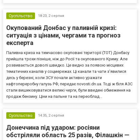
Суспільство
18:23,
2 серпня
Окупований Донбас у паливній кризі:
ситуація з цінами, чергами та прогноз
експерта
Паливна криза на тимчасово окуповані території (ТОТ) Донбасу
прийшла трохи пізніше, ніж до Росії та окупованого Криму. Але
розвивається доволі швидко. Це видно за появою місцевих
тематичних каналів у соцмережах. Ці канали та чати з’явилися
десь у березні, коли ЗСУ почали активно уражати
нафтопереробну галузь РФ, передає novosti.dn.ua. Тоді ж біля АЗС
стали вишиковуватися великі черги, були введені обмеження на
продаж бензину. Ціни на пальне та на переоблад...
Суспільство
14:35,
2 серпня
Донеччина під ударом: росіяни
обстріляли область 25 разів, Філашкін —