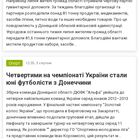
Наприкінці липня жителі громад області отримали чергову партію
гуманітарної допомоги. За тиждень благодійні організації та
партнери розподілили понад 81 тонну продуктів, медикаментів,
засобів гігієни, питної води та інших необхідних товарів. Про це
повідомляють у Донецькій обласній військовій адміністрації.
Упродовж останнього тижня липня жителям громад області
передали 81,6 тонни гуманітарної допомоги. Благодійні вантажі
містили продуктові набори, засоби...
Спорт
12:35,
3 серпня
Четвертими на чемпіонаті України стали
юні футболісти з Донеччини
Збірна команда Донецької області ДЮФК “Альфа” увійшла до
четвірки найсильніших команд України серед юнаків 2012–2013
років народження. У фінальній частині чемпіонату “Золотий
колос України”, що проходила в Береговому на Закарпатті,
донеччани впевнено подолали груповий етап, дійшли до
півфіналу та завершили турнір на четвертому місці серед 11
команд. Як розповів “” директор ГО “Спортивна молодіжна ліга”
та представник команди Іван Коромисло, цей результат м...