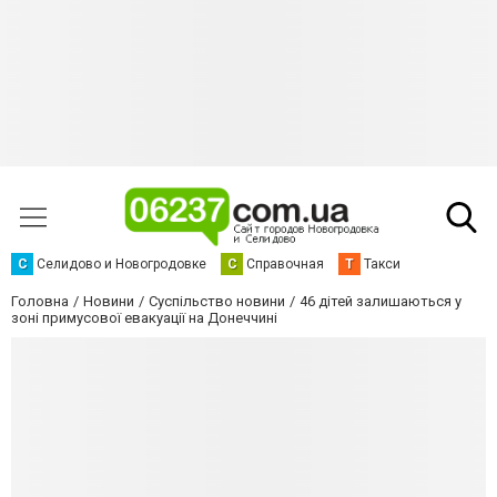
С
Селидово и Новогродовке
С
Справочная
Т
Такси
Головна
Новини
Суспільство новини
46 дітей залишаються у
зоні примусової евакуації на Донеччині