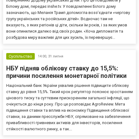
поверненню додому українських дітей. Про це повідомили у
Білому домі, передає inshe.tv. У повідомленні Білого дому
зазначають, що Меланія Трамп допомогла возз’єднати «чергову
групу українських та російських дітей». Водночас там не
вказують, з яких регіонів ці діти, скільки їм років, і за яких умов
вони опинилися далеко від своїх родин. «Хоча дипломатія та
розбудова миру важливі для цих зусиль, їх перевершує...
Суспільство
14:00,
31 липня
НБУ підняв облікову ставку до 15,5%:
причини посилення монетарної політики
Національний банк України ухвалив рішення підвищити облікову
ставку до рівня 15,5%. Такий крок регулятор пояснює зростанням
цінового тиску та суттєвим прискоренням загальної інфляції, що
очікується до кінця року. Про це розповідає AgroReview. Мета
підвищення ставки та вплив на економіку Підвищення облікової
ставки, за даними пресслужби НБУ, спрямоване на забезпечення
привабливості гривневих активів для інвесторів, посилення
стійкості валютного ринку, а так...