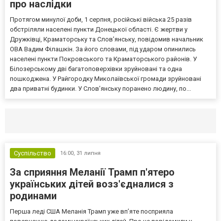
про наслідки
Протягом минулої доби, 1 серпня, російські війська 25 разів
обстріляли населені пункти Донецької області. Є жертви у
Дружківці, Краматорську та Слов’янську, повідомив начальник
ОВА Вадим Філашкін. За його словами, під ударом опинились
населені пункти Покровського та Краматорського районів. У
Білозерському дві багатоповерхівки зруйновані та одна
пошкоджена. У Райгородку Миколаївської громади зруйновані
два приватні будинки. У Слов’янську поранено людину, по...
Селидово и Новогродовке
Справочная
Так
Суспільство
16:00,
31 липня
За сприяння Меланії Трамп п'ятеро
українських дітей возз'єдналися з
родинами
Перша леді США Меланія Трамп уже впʼяте посприяла