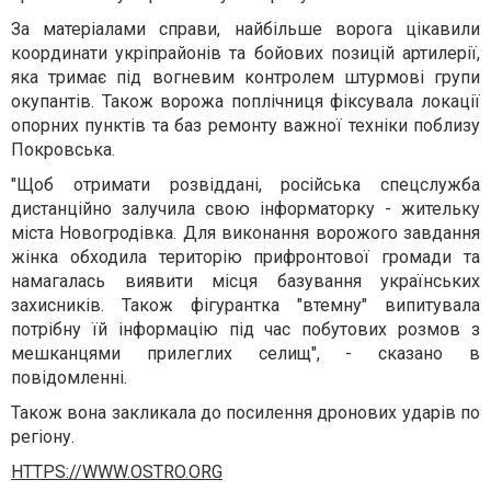
За матеріалами справи, найбільше ворога цікавили
координати укріпрайонів та бойових позицій артилерії,
яка тримає під вогневим контролем штурмові групи
окупантів. Також ворожа поплічниця фіксувала локації
опорних пунктів та баз ремонту важної техніки поблизу
Покровська.
"Щоб отримати розвіддані, російська спецслужба
дистанційно залучила свою інформаторку - жительку
міста Новогродівка. Для виконання ворожого завдання
жінка обходила територію прифронтової громади та
намагалась виявити місця базування українських
захисників. Також фігурантка "втемну" випитувала
потрібну їй інформацію під час побутових розмов з
мешканцями прилеглих селищ", - сказано в
повідомленні.
Також вона закликала до посилення дронових ударів по
регіону.
HTTPS://WWW.OSTRO.ORG