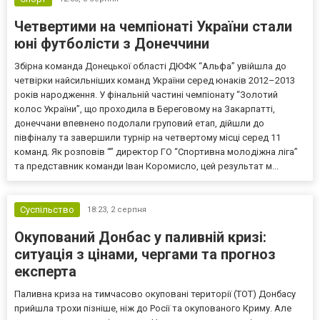
Четвертими на чемпіонаті України стали
юні футболісти з Донеччини
Збірна команда Донецької області ДЮФК “Альфа” увійшла до
четвірки найсильніших команд України серед юнаків 2012–2013
років народження. У фінальній частині чемпіонату “Золотий
колос України”, що проходила в Береговому на Закарпатті,
донеччани впевнено подолали груповий етап, дійшли до
півфіналу та завершили турнір на четвертому місці серед 11
команд. Як розповів “” директор ГО “Спортивна молодіжна ліга”
та представник команди Іван Коромисло, цей результат м...
Суспільство
18:23,
2 серпня
Окупований Донбас у паливній кризі:
ситуація з цінами, чергами та прогноз
експерта
Паливна криза на тимчасово окуповані території (ТОТ) Донбасу
прийшла трохи пізніше, ніж до Росії та окупованого Криму. Але