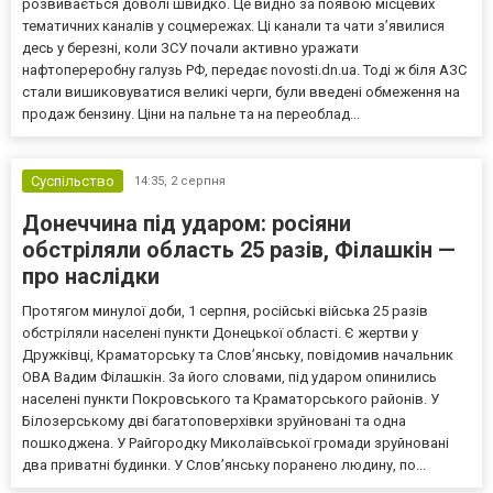
розвивається доволі швидко. Це видно за появою місцевих
тематичних каналів у соцмережах. Ці канали та чати з’явилися
десь у березні, коли ЗСУ почали активно уражати
нафтопереробну галузь РФ, передає novosti.dn.ua. Тоді ж біля АЗС
стали вишиковуватися великі черги, були введені обмеження на
продаж бензину. Ціни на пальне та на переоблад...
Суспільство
14:35,
2 серпня
Донеччина під ударом: росіяни
обстріляли область 25 разів, Філашкін —
про наслідки
Протягом минулої доби, 1 серпня, російські війська 25 разів
обстріляли населені пункти Донецької області. Є жертви у
Дружківці, Краматорську та Слов’янську, повідомив начальник
ОВА Вадим Філашкін. За його словами, під ударом опинились
населені пункти Покровського та Краматорського районів. У
Білозерському дві багатоповерхівки зруйновані та одна
пошкоджена. У Райгородку Миколаївської громади зруйновані
два приватні будинки. У Слов’янську поранено людину, по...