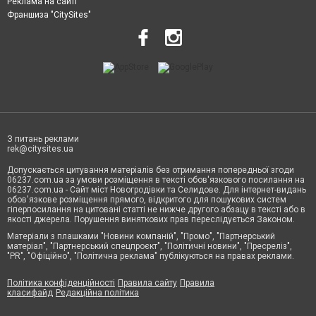
Реклама на сайті
Франшиза "CitySites"
З питань реклами
rek@citysites.ua
Допускається цитування матеріалів без отримання попередньої згоди
06237.com.ua за умови розміщення в тексті обов'язкового посилання на
06237.com.ua - Сайт міст Новогродівки та Селидове. Для інтернет-видань
обов'язкове розміщення прямого, відкритого для пошукових систем
гіперпосилання на цитовані статті не нижче другого абзацу в тексті або в
якості джерела. Порушення виняткових прав переслідується Законом.
Матеріали з плашками "Новини компаній", "Промо", "Партнерський
матеріал", "Партнерський спецпроєкт", "Політичні новини", "Пресреліз",
"PR", "Офіційно", "Політична реклама" публікуються на правах реклами.
Політика конфіденційності
Правила сайту
Правила
класифайд
Редакційна політика