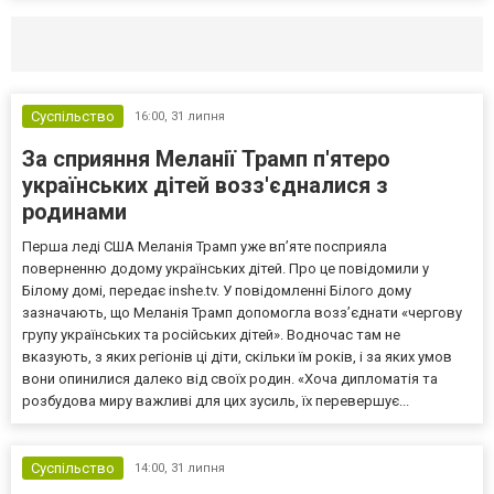
Селидово и Новогродовке
Справочная
Так
Суспільство
16:00,
31 липня
За сприяння Меланії Трамп п'ятеро
українських дітей возз'єдналися з
родинами
Перша леді США Меланія Трамп уже впʼяте посприяла
поверненню додому українських дітей. Про це повідомили у
Білому домі, передає inshe.tv. У повідомленні Білого дому
зазначають, що Меланія Трамп допомогла возз’єднати «чергову
групу українських та російських дітей». Водночас там не
вказують, з яких регіонів ці діти, скільки їм років, і за яких умов
вони опинилися далеко від своїх родин. «Хоча дипломатія та
розбудова миру важливі для цих зусиль, їх перевершує...
Суспільство
14:00,
31 липня