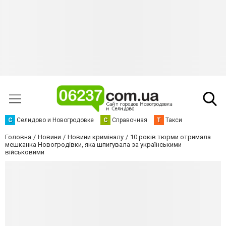
С
Селидово и Новогродовке
С
Справочная
Т
Такси
Головна
Новини
Новини криміналу
10 років тюрми отримала
мешканка Новогродівки, яка шпигувала за українськими
військовими