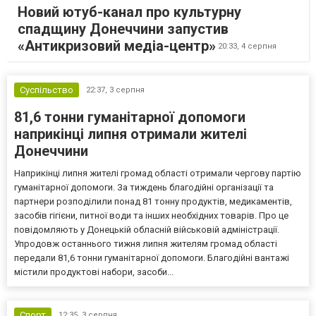
Новий ютуб-канал про культурну
спадщину Донеччини запустив
«Антикризовий медіа-центр»
20:33,
4 серпня
Суспільство
22:37,
3 серпня
81,6 тонни гуманітарної допомоги
наприкінці липня отримали жителі
Донеччини
Наприкінці липня жителі громад області отримали чергову партію
гуманітарної допомоги. За тиждень благодійні організації та
партнери розподілили понад 81 тонну продуктів, медикаментів,
засобів гігієни, питної води та інших необхідних товарів. Про це
повідомляють у Донецькій обласній військовій адміністрації.
Упродовж останнього тижня липня жителям громад області
передали 81,6 тонни гуманітарної допомоги. Благодійні вантажі
містили продуктові набори, засоби...
Спорт
12:35,
3 серпня