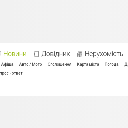
Новини
Довідник
Нерухомість
Афіша
Авто / Мото
Оголошення
Карта міста
Погода
Д
прос - ответ