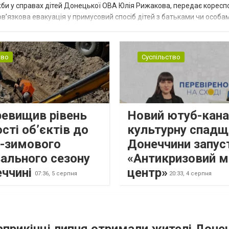
жби у справах дітей Донецької ОВА Юлія Рижакова, передає корес
в’язкова евакуація у примусовий спосіб дітей з батьками чи особам
н...
тво
Суспільство
ревищив рівень
Новий ютуб-кана
сті об’єктів до
культурну спадщ
о-зимового
Донеччини запус
ального сезону
«Антикризовий м
еччині
центр»
07:36,
5 серпня
20:33,
4 серпня