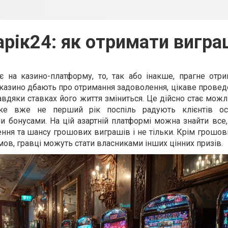
арік24: як отримати вигра
є на казино-платформу, то, так або інакше, прагне отр
у казино дбають про отримання задоволення, цікаве проведе
авдяки ставках його життя зміниться. Це дійсно стає мож
е вже не перший рік поспіль радують клієнтів осо
и бонусами. На цій азартній платформі можна знайти все
ння та шансу грошових виграшів і не тільки. Крім грошов
ов, гравці можуть стати власниками інших цінних призів.