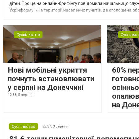
дітей. Про це на онлайн-брифінгу повідомила начальниця слу
Укрінформу. «На території населених пунктів, де оголошена обо
замінюють, або іншими законними представниками, у 16 населе
Суспільство
Суспільс
Нові мобільні укриття
60% пе
почнуть встановлювати
готовно
у серпні на Донеччині
осіннь
опалюв
12:38,
5 серпня
на Дон
Суспільство
22:37,
3 серпня