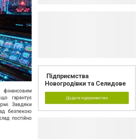
Підприємства
Новогродівки та Селидове
а фінансовим
 що гарантує
Додати підприємство
ормі. Завдяки
над безпекою
клад постійно