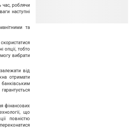
ь час, роблячи
ваги наступні
манітними та
скористатися
і опції, тобто
змогу вибрати
 залежати від
жна отримати
и банківським
 гарантується
ня фінансових
хнології, що
ції повністю
 переконатися