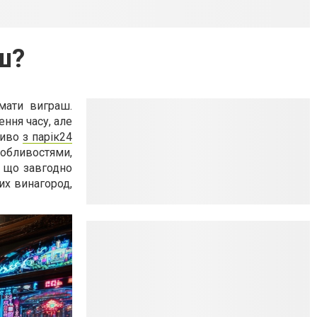
ш?
имати виграш.
ння часу, але
ливо
з парік24
бливостями,
, що завгодно
их винагород,