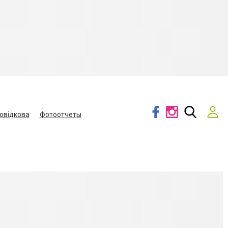
овідкова
Фотоотчеты