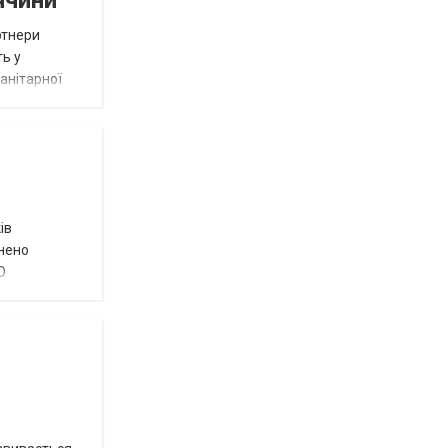
ччини
ртнери
ть у
анітарної
ів
внено
О