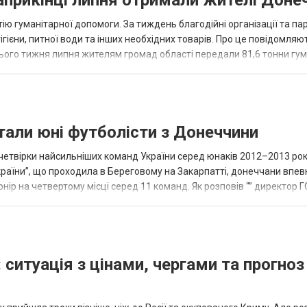
наприкінці липня отримали жителі Доне
ію гуманітарної допомоги. За тиждень благодійні організації та па
ігієни, питної води та інших необхідних товарів. Про це повідомляю
нього тижня липня жителям громад області передали 81,6 тонни гум
и...
тали юні футболісти з Донеччини
етвірки найсильніших команд України серед юнаків 2012–2013 рок
країни”, що проходила в Береговому на Закарпатті, донеччани впе
нір на четвертому місці серед 11 команд. Як розповів “” директор Г
исло, цей результат м...
 ситуація з цінами, чергами та прогноз