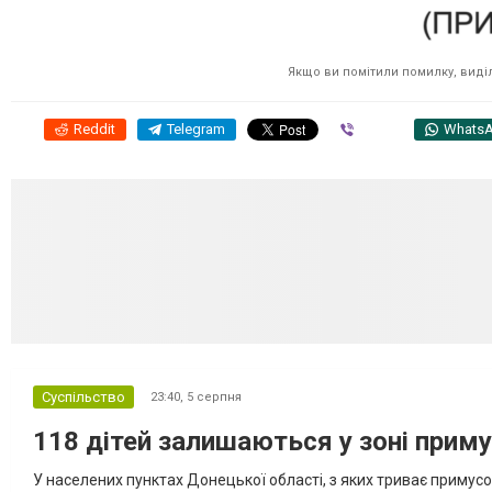
Якщо ви помітили помилку, виділі
Reddit
Telegram
Viber
Whats
Суспільство
23:40,
5 серпня
118 дітей залишаються у зоні приму
У населених пунктах Донецької області, з яких триває примусо