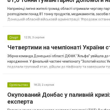
81,6 тонни гуманітарної допомоги 
Наприкінці липня жителі громад області отримали чергову парт
розподілили понад 81 тонну продуктів, медикаментів, засобів г
Донецькій обласній військовій адміністрації. Упродовж остан
допомоги. Благодійні вантажі містили продуктові набори, засоб
Спорт
12:35,
3 серпня
Четвертими на чемпіонаті України с
Збірна команда Донецької області ДЮФК “Альфа” увійшла до ч
народження. У фінальній частині чемпіонату “Золотий колос У
подолали груповий етап, дійшли до півфіналу та завершили тур
“Спортивна молодіжна ліга” та представник команди Іван Кором
Суспільство
18:23,
2 серпня
Окупований Донбас у паливній кризі:
експерта