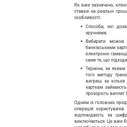
Як вже зазначено, клієнт
ставки на реальні грош
особливості:
Способи, які доз
зручними;
Вибирати можна т
банківськими картк
електронні гаманці
саме те, що підход
Терміни, за якими
того методу тран
виграш за кілька 
карткам займають 
прозорість виплат т
Одним із головних пріо
операцій користувачів
відповідають за шифр
виключається. Це вже б