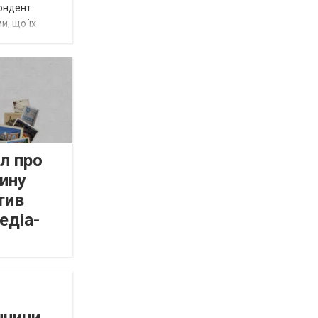
пондент
и, що їх
л про
ину
тив
едіа-