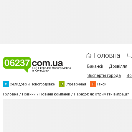
Головна
Вакансії
Дозвілля
Эксперты города
Во
С
Селидово и Новогродовке
С
Справочная
Т
Такси
Головна
Новини
Новини компаній
Парік24: як отримати виграш?