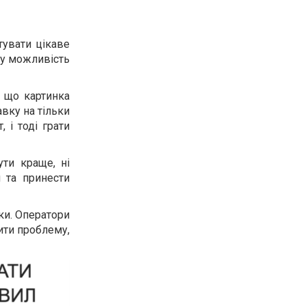
тувати цікаве
ну можливість
, що картинка
вку на тільки
 і тоді грати
ти краще, ні
 та принести
ки. Оператори
ити проблему,