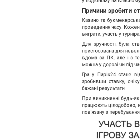
у подібному на власному
Причини зробити ст
Казино та букмекерська
проведення часу. Кожен
виграти, участь у турні
Для зручності, була ст
пристосована для невел
вдома за ПК, але і з те
можна у дорозі чи під ча
Гра у Парік24 стане в
зробивши ставку, очік
бажані результати.
При виникненні будь-як
працюють цілодобово, к
пов’язану з перебування