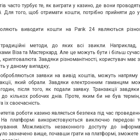
ів часто турбує те, як виграти у казино, де вони проводят
і. Для того, щоб отримати кошти, потрібно прийняти до у
воляють виводити кошти на Parik 24 являються різно
радиційні методи, до яких всі звикли. Наприклад, 
ами Віза та Мастеркард. Але це можуть бути і більш сучасн
, криптовалюта. Завдяки різноманітності, користувач має 
ить у даному випадку;
 обробляються заявки на вивід коштів, можуть напряму
закції, який обрали. Завдяки електронним гаманцям мо
годин, після того, як подали заявку. Транзакції завдяк
до кількох робочих днів. Проте, яким би не був термін,
а їх своєчасність.
ритетів роботи казино являється безпека під час проведен
. На платформі використовуються виключно передові те
ування. Можливість незаконного доступу до інформа
уло зазначено вище, почавши грати на платформі, зможете