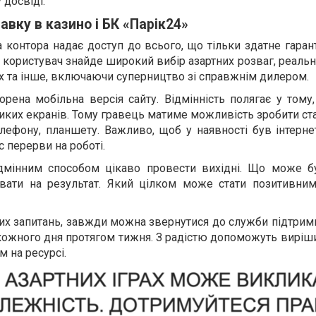
 досвіді.
авку в казино і БК «Парік24»
 контора надає доступ до всього, що тільки здатне гаран
 користувач знайде широкий вибір азартних розваг, реаль
рах та інше, включаючи суперництво зі справжнім дилером.
ворена мобільна версія сайту. Відмінність полягає у тому
иких екранів. Тому гравець матиме можливість зробити ста
лефону, планшету. Важливо, щоб у наявності був інтернет,
с перерви на роботі.
ідмінним способом цікаво провести вихідні. Що може бу
увати на результат. Який цілком може стати позитивним
их запитань, завжди можна звернутися до служби підтрим
ожного дня протягом тижня. З радістю допоможуть виріш
м на ресурсі.