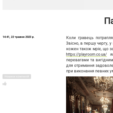
П
1
4
:
4
1
,
2
2
т
р
а
в
н
я
2
0
2
3
р
.
Коли гравець потрапля
Звісно, в першу чергу, 
кожен також мріє, що з
https://playroom.co.ua/
як
перевагами та вигідним
для отримання задоволе
при виконання певних ум
Новини компаній