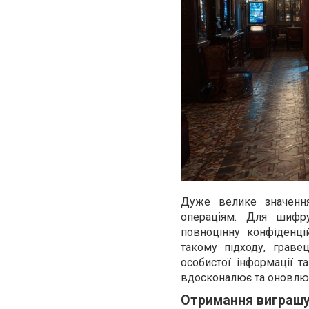
Дуже велике значення
операціям. Для шифру
повноцінну конфіденці
такому підходу, грав
особистої інформації т
вдосконалює та оновлює 
Отримання виграшу 