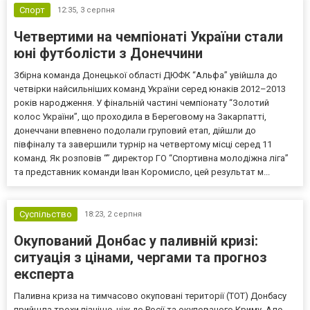
Спорт
12:35,
3 серпня
Четвертими на чемпіонаті України стали
юні футболісти з Донеччини
Збірна команда Донецької області ДЮФК “Альфа” увійшла до
четвірки найсильніших команд України серед юнаків 2012–2013
років народження. У фінальній частині чемпіонату “Золотий
колос України”, що проходила в Береговому на Закарпатті,
донеччани впевнено подолали груповий етап, дійшли до
півфіналу та завершили турнір на четвертому місці серед 11
команд. Як розповів “” директор ГО “Спортивна молодіжна ліга”
та представник команди Іван Коромисло, цей результат м...
Суспільство
18:23,
2 серпня
Окупований Донбас у паливній кризі:
ситуація з цінами, чергами та прогноз
експерта
Паливна криза на тимчасово окуповані території (ТОТ) Донбасу
прийшла трохи пізніше, ніж до Росії та окупованого Криму. Але