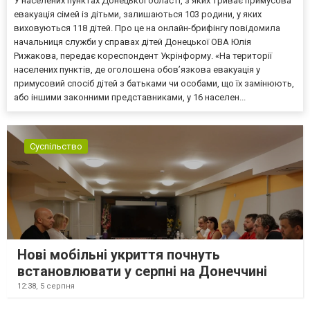
У населених пунктах Донецької області, з яких триває примусова
евакуація сімей із дітьми, залишаються 103 родини, у яких
виховуються 118 дітей. Про це на онлайн-брифінгу повідомила
начальниця служби у справах дітей Донецької ОВА Юлія
Рижакова, передає кореспондент Укрінформу. «На території
населених пунктів, де оголошена обов’язкова евакуація у
примусовий спосіб дітей з батьками чи особами, що їх замінюють,
або іншими законними представниками, у 16 населен...
Суспільство
Нові мобільні укриття почнуть
встановлювати у серпні на Донеччині
12:38,
5 серпня