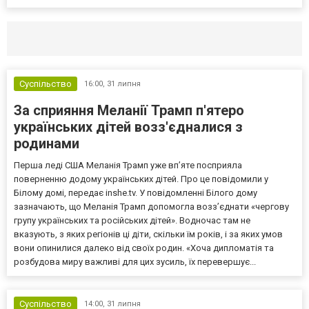
Селидово и Новогродовке
Справочная
Так
Суспільство
16:00,
31 липня
За сприяння Меланії Трамп п'ятеро
українських дітей возз'єдналися з
родинами
Перша леді США Меланія Трамп уже впʼяте посприяла
поверненню додому українських дітей. Про це повідомили у
Білому домі, передає inshe.tv. У повідомленні Білого дому
зазначають, що Меланія Трамп допомогла возз’єднати «чергову
групу українських та російських дітей». Водночас там не
вказують, з яких регіонів ці діти, скільки їм років, і за яких умов
вони опинилися далеко від своїх родин. «Хоча дипломатія та
розбудова миру важливі для цих зусиль, їх перевершує...
Суспільство
14:00,
31 липня