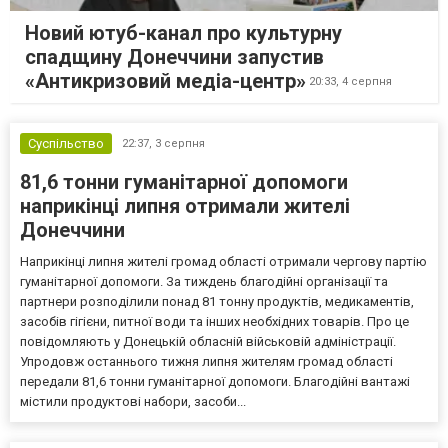
Новий ютуб-канал про культурну
спадщину Донеччини запустив
«Антикризовий медіа-центр»
20:33,
4 серпня
Суспільство
22:37,
3 серпня
81,6 тонни гуманітарної допомоги
наприкінці липня отримали жителі
Донеччини
Наприкінці липня жителі громад області отримали чергову партію
гуманітарної допомоги. За тиждень благодійні організації та
партнери розподілили понад 81 тонну продуктів, медикаментів,
засобів гігієни, питної води та інших необхідних товарів. Про це
повідомляють у Донецькій обласній військовій адміністрації.
Упродовж останнього тижня липня жителям громад області
передали 81,6 тонни гуманітарної допомоги. Благодійні вантажі
містили продуктові набори, засоби...