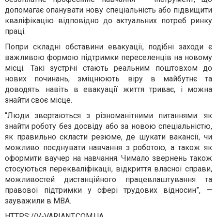
допомагає опанувати нову спеціальність або підвищити
кваліфікацію відповідно до актуальних потреб ринку
праці.
Попри складні обставини евакуації, подібні заходи є
важливою формою підтримки переселенців на новому
місці. Такі зустрічі стають реальним поштовхом до
нових починань, зміцнюють віру в майбутнє та
доводять: навіть в евакуації життя триває, і можна
знайти своє місце.
“Люди звертаються з різноманітними питаннями: як
знайти роботу без досвіду або за новою спеціальністю,
як правильно скласти резюме, де шукати вакансії, чи
можливо поєднувати навчання з роботою, а також як
оформити ваучер на навчання. Чимало звернень також
стосуються перекваліфікації, відкриття власної справи,
можливостей дистанційного працевлаштування та
правової підтримки у сфері трудових відносин”, —
зауважили в МВА.
HTTPS://V-VARIANT.COM.UA