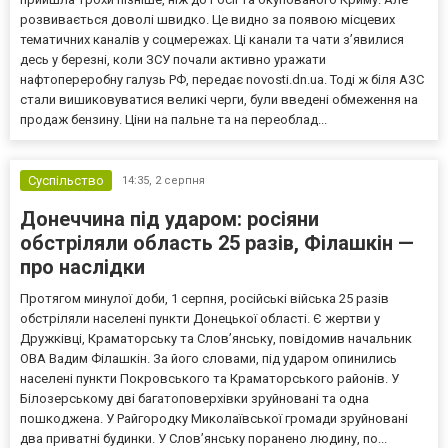
розвивається доволі швидко. Це видно за появою місцевих
тематичних каналів у соцмережах. Ці канали та чати з’явилися
десь у березні, коли ЗСУ почали активно уражати
нафтопереробну галузь РФ, передає novosti.dn.ua. Тоді ж біля АЗС
стали вишиковуватися великі черги, були введені обмеження на
продаж бензину. Ціни на пальне та на переоблад...
Суспільство
14:35,
2 серпня
Донеччина під ударом: росіяни
обстріляли область 25 разів, Філашкін —
про наслідки
Протягом минулої доби, 1 серпня, російські війська 25 разів
обстріляли населені пункти Донецької області. Є жертви у
Дружківці, Краматорську та Слов’янську, повідомив начальник
ОВА Вадим Філашкін. За його словами, під ударом опинились
населені пункти Покровського та Краматорського районів. У
Білозерському дві багатоповерхівки зруйновані та одна
пошкоджена. У Райгородку Миколаївської громади зруйновані
два приватні будинки. У Слов’янську поранено людину, по...