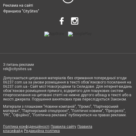
Реклама на сайті
Франшиза "CitySites"
З питань реклами
rek@citysites.ua
Допускається цитування матеріалів без отримання попередньої згоди
06237.com.ua за умови розміщення в тексті обов'язкового посилання на
06237.com.ua - Сайт міст Новогродівки та Селидове. Для інтернет-видань
обов'язкове розміщення прямого, відкритого для пошукових систем
гіперпосилання на цитовані статті не нижче другого абзацу в тексті або в
якості джерела. Порушення виняткових прав переслідується Законом.
Матеріали з плашками "Новини компаній", "Промо", "Партнерський
матеріал", "Партнерський спецпроєкт", "Політичні новини", "Пресреліз",
"PR", "Офіційно", "Політична реклама" публікуються на правах реклами.
Політика конфіденційності
Правила сайту
Правила
класифайд
Редакційна політика