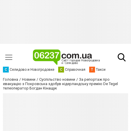
С
Селидово и Новогродовке
С
Справочная
Т
Такси
Головна
Новини
Суспільство новини
За репортаж про
евакуацію з Покровська здобув нідерландську премію De Tegel
телеоператор Богдан Кінащук