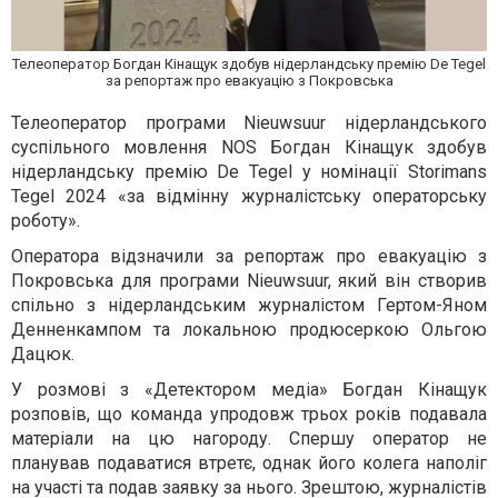
Телеоператор Богдан Кінащук здобув нідерландську премію De Tegel
за репортаж про евакуацію з Покровська
Телеоператор програми Nieuwsuur нідерландського
суспільного мовлення NOS Богдан Кінащук здобув
нідерландську премію De Tegel у номінації Storimans
Tegel 2024 «за відмінну журналістську операторську
роботу».
Оператора відзначили за репортаж про евакуацію з
Покровська для програми Nieuwsuur, який він створив
спільно з нідерландським журналістом Гертом-Яном
Денненкампом та локальною продюсеркою Ольгою
Дацюк.
У розмові з «Детектором медіа» Богдан Кінащук
розповів, що команда упродовж трьох років подавала
матеріали на цю нагороду. Спершу оператор не
планував подаватися втретє, однак його колега наполіг
на участі та подав заявку за нього. Зрештою, журналістів