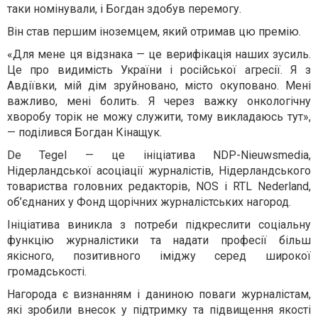
таки номінували, і Богдан здобув перемогу.
Він став першим іноземцем, який отримав цю премію.
«Для мене ця відзнака — це верифікація наших зусиль.
Це про видимість України і російської агресії. Я з
Авдіївки, мій дім зруйновано, місто окуповано. Мені
важливо, мені болить. Я через важку онкологічну
хворобу торік не можу служити, тому викладаюсь тут»,
— поділився Богдан Кінащук.
De Tegel — це ініціатива NDP-Nieuwsmedia,
Нідерландської асоціації журналістів, Нідерландського
товариства головних редакторів, NOS і RTL Nederland,
об’єднаних у Фонд щорічних журналістських нагород.
Ініціатива виникла з потреби підкреслити соціальну
функцію журналістики та надати професії більш
якісного, позитивного іміджу серед широкої
громадськості.
Нагорода є визнанням і даниною поваги журналістам,
які зробили внесок у підтримку та підвищення якості