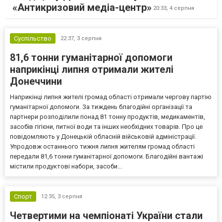
«Антикризовий медіа-центр»
20:33,
4 серпня
Суспільство
22:37,
3 серпня
81,6 тонни гуманітарної допомоги
наприкінці липня отримали жителі
Донеччини
Наприкінці липня жителі громад області отримали чергову партію
гуманітарної допомоги. За тиждень благодійні організації та
партнери розподілили понад 81 тонну продуктів, медикаментів,
засобів гігієни, питної води та інших необхідних товарів. Про це
повідомляють у Донецькій обласній військовій адміністрації.
Упродовж останнього тижня липня жителям громад області
передали 81,6 тонни гуманітарної допомоги. Благодійні вантажі
містили продуктові набори, засоби...
Спорт
12:35,
3 серпня
Четвертими на чемпіонаті України стали