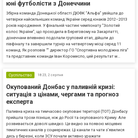
юні футболісти з Донеччини
Збірна команда Донецької області ДЮФК “Альфа” увійшла до
четвірки найсильніших команд України серед юнаків 2012–2013
років народження. У фінальній частині чемпіонату “Золотий
колос України”, що проходила в Береговому на Закарпатті,
донеччани впевнено подолали груповий етап, дійшли до
півфіналу та завершили турнір на четвертому місці серед 11
команд. Як розповів “” директор ГО “Спортивна молодіжна ліга”
та представник команди Іван Коромисло, цей результат м...
Суспільство
18:23,
2 серпня
Окупований Донбас у паливній кризі:
ситуація з цінами, чергами та прогноз
експерта
Паливна криза на тимчасово окуповані території (ТОТ) Донбасу
прийшла трохи пізніше, ніж до Росії та окупованого Криму. Але
розвивається доволі швидко. Це видно за появою місцевих
тематичних каналів у соцмережах. Ці канали та чати з’явилися
десь у березні, коли ЗСУ почали активно уражати