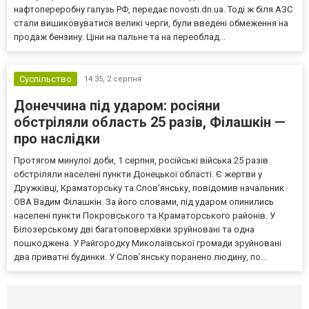
нафтопереробну галузь РФ, передає novosti.dn.ua. Тоді ж біля АЗС
стали вишиковуватися великі черги, були введені обмеження на
продаж бензину. Ціни на пальне та на переоблад...
Суспільство
14:35,
2 серпня
Донеччина під ударом: росіяни
обстріляли область 25 разів, Філашкін —
про наслідки
Протягом минулої доби, 1 серпня, російські війська 25 разів
обстріляли населені пункти Донецької області. Є жертви у
Дружківці, Краматорську та Слов’янську, повідомив начальник
ОВА Вадим Філашкін. За його словами, під ударом опинились
населені пункти Покровського та Краматорського районів. У
Білозерському дві багатоповерхівки зруйновані та одна
пошкоджена. У Райгородку Миколаївської громади зруйновані
два приватні будинки. У Слов’янську поранено людину, по...
Селидово и Новогродовке
Справочная
Так