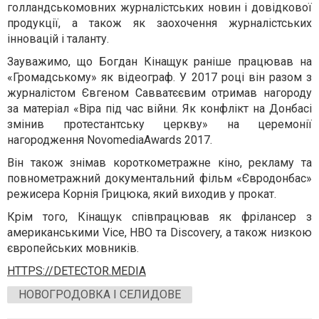
голландськомовних журналістських новин і довідкової
продукції, а також як заохочення журналістських
інновацій і таланту.
Зауважимо, що Богдан Кінащук раніше працював на
«Громадському» як відеограф. У 2017 році він разом з
журналістом Євгеном Савватєєвим отримав нагороду
за матеріал «Віра під час війни. Як конфлікт на Донбасі
змінив протестантську церкву» на церемонії
нагородження NovomediaAwards 2017.
Він також знімав короткометражне кіно, рекламу та
повнометражний документальний фільм «Євродонбас»
режисера Корнія Грицюка, який виходив у прокат.
Крім того, Кінащук співпрацював як фрілансер з
американськими Vice, HBO та Discovery, а також низкою
європейських мовників.
HTTPS://DETECTOR.MEDIA
НОВОГРОДОВКА І СЕЛИДОВЕ