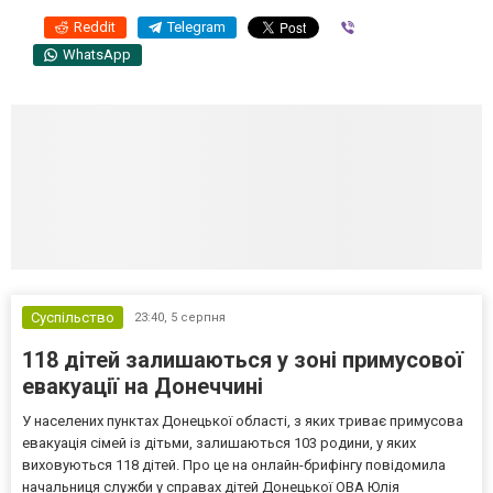
Reddit
Telegram
Viber
WhatsApp
Суспільство
23:40,
5 серпня
118 дітей залишаються у зоні примусової
евакуації на Донеччині
У населених пунктах Донецької області, з яких триває примусова
евакуація сімей із дітьми, залишаються 103 родини, у яких
виховуються 118 дітей. Про це на онлайн-брифінгу повідомила
начальниця служби у справах дітей Донецької ОВА Юлія