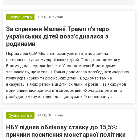
Суспільство
16:00,
31 липня
За сприяння Меланії Трамп п'ятеро
українських дітей возз'єдналися з
родинами
Перша леді США Меланія Трамп уже впʼяте посприяла
поверненню додому українських дітей. Про це повідомили у
Білому домі, передає inshe.tv. У повідомленні Білого дому
зазначають, що Меланія Трамп допомогла возз’єднати «чергову
групу українських та російських дітей». Водночас там не
вказують, з яких регіонів ці діти, скільки їм років, і за яких умов
вони опинилися далеко від своїх родин. «Хоча дипломатія та
розбудова миру важливі для цих зусиль, їх перевершує...
Суспільство
14:00,
31 липня
НБУ підняв облікову ставку до 15,5%:
причини посилення монетарної політики