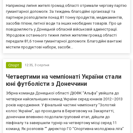
Наприкінці липня жителі громад області отримали чергову партію
гуманітарної допомоги. За тиждень благодійні організації та
партнери розподілили понад 81 тонну продуктів, медикаментів,
засобів гігієни, питної води та інших необхідних товарів. Про це
повідомляють у Донецькій обласній військовій адміністрації.
Упродовж останнього тижня липня жителям громад області
передали 81,6 тонни гуманітарної допомоги. Благодійні вантажі
містили продуктові набори, засоби...
Спорт
12:35,
3 серпня
Четвертими на чемпіонаті України стали
юні футболісти з Донеччини
Збірна команда Донецької області ДЮФК “Альфа” увійшла до
четвірки найсильніших команд України серед юнаків 2012–2013
років народження. У фінальній частині чемпіонату “Золотий
колос України”, що проходила в Береговому на Закарпатті,
донеччани впевнено подолали груповий етап, дійшли до
півфіналу та завершили турнір на четвертому місці серед 11
команд. Як розповів “” директор ГО “Спортивна молодіжна ліга”