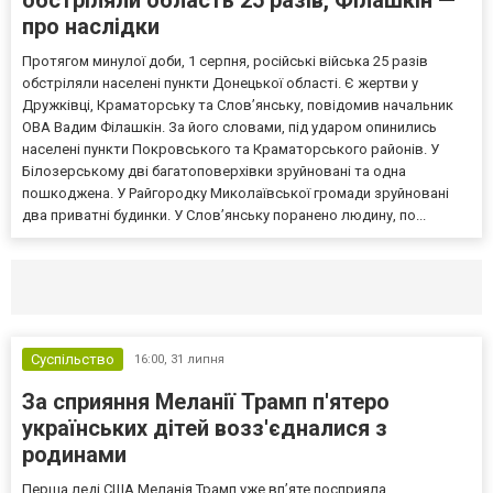
про наслідки
Протягом минулої доби, 1 серпня, російські війська 25 разів
обстріляли населені пункти Донецької області. Є жертви у
Дружківці, Краматорську та Слов’янську, повідомив начальник
ОВА Вадим Філашкін. За його словами, під ударом опинились
населені пункти Покровського та Краматорського районів. У
Білозерському дві багатоповерхівки зруйновані та одна
пошкоджена. У Райгородку Миколаївської громади зруйновані
два приватні будинки. У Слов’янську поранено людину, по...
Селидово и Новогродовке
Справочная
Так
Суспільство
16:00,
31 липня
За сприяння Меланії Трамп п'ятеро
українських дітей возз'єдналися з
родинами
Перша леді США Меланія Трамп уже впʼяте посприяла