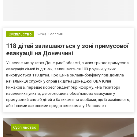
Суспільство
23:40,
5 серпня
118 дітей залишаються у зоні примусової
евакуації на Донеччині
У населених пунктах Донецької області, з яких триває примусова
евакуація сімей із дітьми, залишаються 103 родини, у яких
виховуються 118 дітей. Про це на онлайн-брифінгу повідомила
начальниця служби у справах дітей Донецької ОВА Юлія
Рижакова, передає кореспондент Укрінформу. «На території
населених пунктів, де оголошена обов’язкова евакуація у
примусовий спосіб дітей з батьками чи особами, що їх замінюють,
або іншими законними представниками, у 16 населен...
Суспільство