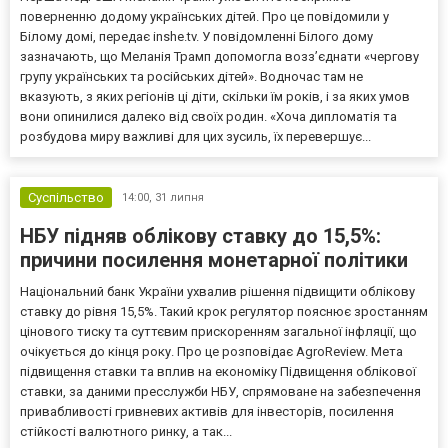
поверненню додому українських дітей. Про це повідомили у
Білому домі, передає inshe.tv. У повідомленні Білого дому
зазначають, що Меланія Трамп допомогла возз’єднати «чергову
групу українських та російських дітей». Водночас там не
вказують, з яких регіонів ці діти, скільки їм років, і за яких умов
вони опинилися далеко від своїх родин. «Хоча дипломатія та
розбудова миру важливі для цих зусиль, їх перевершує...
Суспільство
14:00,
31 липня
НБУ підняв облікову ставку до 15,5%:
причини посилення монетарної політики
Національний банк України ухвалив рішення підвищити облікову
ставку до рівня 15,5%. Такий крок регулятор пояснює зростанням
цінового тиску та суттєвим прискоренням загальної інфляції, що
очікується до кінця року. Про це розповідає AgroReview. Мета
підвищення ставки та вплив на економіку Підвищення облікової
ставки, за даними пресслужби НБУ, спрямоване на забезпечення
привабливості гривневих активів для інвесторів, посилення
стійкості валютного ринку, а так...