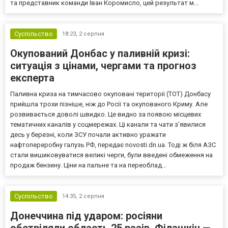
та представник команди Іван Коромисло, цей результат м...
Суспільство
18:23,
2 серпня
Окупований Донбас у паливній кризі:
ситуація з цінами, чергами та прогноз
експерта
Паливна криза на тимчасово окуповані території (ТОТ) Донбасу
прийшла трохи пізніше, ніж до Росії та окупованого Криму. Але
розвивається доволі швидко. Це видно за появою місцевих
тематичних каналів у соцмережах. Ці канали та чати з’явилися
десь у березні, коли ЗСУ почали активно уражати
нафтопереробну галузь РФ, передає novosti.dn.ua. Тоді ж біля АЗС
стали вишиковуватися великі черги, були введені обмеження на
продаж бензину. Ціни на пальне та на переоблад...
Суспільство
14:35,
2 серпня
Донеччина під ударом: росіяни
обстріляли область 25 разів, Філашкін —