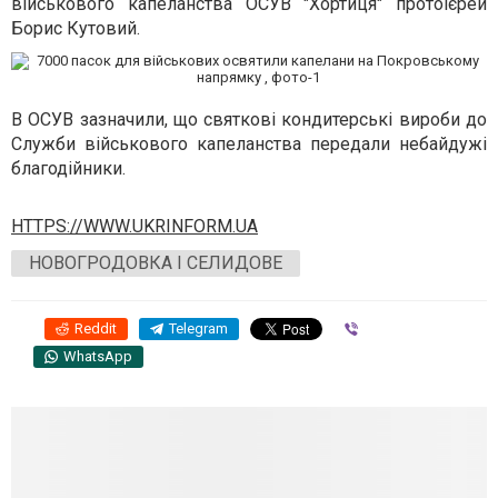
військового капеланства ОСУВ "Хортиця" протоієрей
Борис Кутовий.
В ОСУВ зазначили, що святкові кондитерські вироби до
Служби військового капеланства передали небайдужі
благодійники.
HTTPS://WWW.UKRINFORM.UA
НОВОГРОДОВКА І СЕЛИДОВЕ
Reddit
Telegram
Viber
WhatsApp