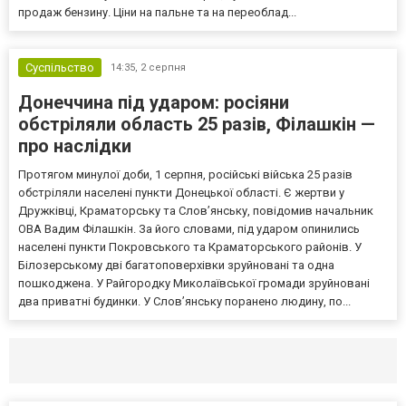
продаж бензину. Ціни на пальне та на переоблад...
Суспільство
14:35,
2 серпня
Донеччина під ударом: росіяни
обстріляли область 25 разів, Філашкін —
про наслідки
Протягом минулої доби, 1 серпня, російські війська 25 разів
обстріляли населені пункти Донецької області. Є жертви у
Дружківці, Краматорську та Слов’янську, повідомив начальник
ОВА Вадим Філашкін. За його словами, під ударом опинились
населені пункти Покровського та Краматорського районів. У
Білозерському дві багатоповерхівки зруйновані та одна
пошкоджена. У Райгородку Миколаївської громади зруйновані
два приватні будинки. У Слов’янську поранено людину, по...
Селидово и Новогродовке
Справочная
Так