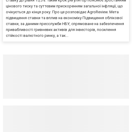
ставку до рівня 15,5%. Такий крок регулятор пояснює зростанням
цінового тиску та суттєвим прискоренням загальної інфляції, що
очікується до кінця року. Про це розповідає AgroReview. Мета
підвищення ставки та вплив на економіку Підвищення облікової
ставки, за даними пресслужби НБУ, спрямоване на забезпечення
привабливості гривневих активів для інвесторів, посилення
стійкості валютного ринку, а так...