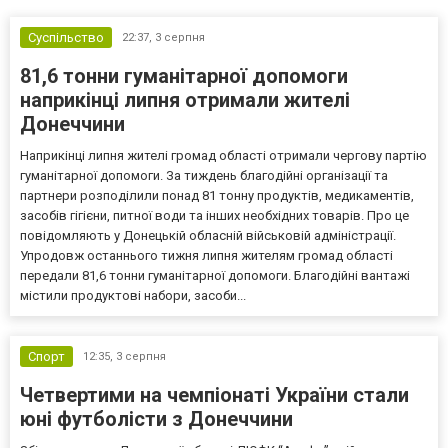
Суспільство
22:37,
3 серпня
81,6 тонни гуманітарної допомоги
наприкінці липня отримали жителі
Донеччини
Наприкінці липня жителі громад області отримали чергову партію
гуманітарної допомоги. За тиждень благодійні організації та
партнери розподілили понад 81 тонну продуктів, медикаментів,
засобів гігієни, питної води та інших необхідних товарів. Про це
повідомляють у Донецькій обласній військовій адміністрації.
Упродовж останнього тижня липня жителям громад області
передали 81,6 тонни гуманітарної допомоги. Благодійні вантажі
містили продуктові набори, засоби...
Спорт
12:35,
3 серпня
Четвертими на чемпіонаті України стали
юні футболісти з Донеччини