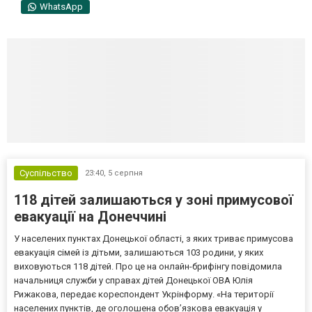
WhatsApp
Суспільство
23:40,
5 серпня
118 дітей залишаються у зоні примусової
евакуації на Донеччині
У населених пунктах Донецької області, з яких триває примусова
евакуація сімей із дітьми, залишаються 103 родини, у яких
виховуються 118 дітей. Про це на онлайн-брифінгу повідомила
начальниця служби у справах дітей Донецької ОВА Юлія
Рижакова, передає кореспондент Укрінформу. «На території
населених пунктів, де оголошена обов’язкова евакуація у