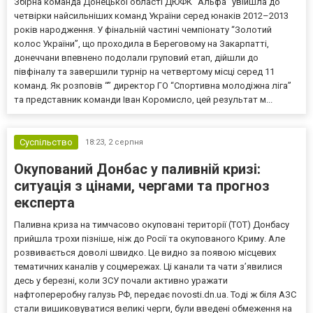
Збірна команда Донецької області ДЮФК “Альфа” увійшла до
четвірки найсильніших команд України серед юнаків 2012–2013
років народження. У фінальній частині чемпіонату “Золотий
колос України”, що проходила в Береговому на Закарпатті,
донеччани впевнено подолали груповий етап, дійшли до
півфіналу та завершили турнір на четвертому місці серед 11
команд. Як розповів “” директор ГО “Спортивна молодіжна ліга”
та представник команди Іван Коромисло, цей результат м...
Суспільство
18:23,
2 серпня
Окупований Донбас у паливній кризі:
ситуація з цінами, чергами та прогноз
експерта
Паливна криза на тимчасово окуповані території (ТОТ) Донбасу
прийшла трохи пізніше, ніж до Росії та окупованого Криму. Але
розвивається доволі швидко. Це видно за появою місцевих
тематичних каналів у соцмережах. Ці канали та чати з’явилися
десь у березні, коли ЗСУ почали активно уражати
нафтопереробну галузь РФ, передає novosti.dn.ua. Тоді ж біля АЗС
стали вишиковуватися великі черги, були введені обмеження на