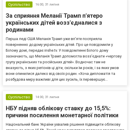
Суспільство
16:00,
31 липня
За сприяння Меланії Трамп п'ятеро
українських дітей возз'єдналися з
родинами
Перша леді США Меланія Трамп уже впʼяте посприяла
поверненню додому українських дітей. Про це повідомили у
Білому домі, передає inshe.tv. У повідомленні Білого дому
зазначають, що Меланія Трамп допомогла возз’єднати «чергову
групу українських та російських дітей». Водночас там не
вказують, з яких регіонів ці діти, скільки їм років, і за яких умов
вони опинилися далеко від своїх родин. «Хоча дипломатія та
розбудова миру важливі для цих зусиль, їх перевершує...
Суспільство
14:00,
31 липня
НБУ підняв облікову ставку до 15,5%:
причини посилення монетарної політики
Національний банк України ухвалив рішення підвищити облікову