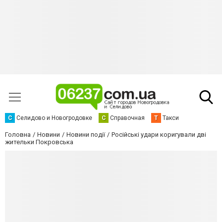
С
Селидово и Новогродовке
С
Справочная
Т
Такси
Головна
Новини
Новини події
Російські удари коригували дві
жительки Покровська