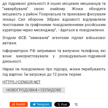
до підривної діяльності й інших місцевих мешканців та
"завербувала" свою знайому. Жінки обходити
місцевість у районі Покровська та приховано фіксували
локації Сил оборони. Зібрані відомості відправляли
текстовими та графічними повідомленнями російським
кураторам через месенджер", - йдеться в повідомленні.
Згодом ФСБ "замовила" агенткам підпал військової
автівки.
Інформаторок РФ затримано та вилучено телефони, які
вони використовували у розвідувально-підривній
діяльності.
Наразі їм повідомлено про підозру, жінки перебувають
під вартою. Їм загрожує до 12 років тюрми.
HTTPS://CENSOR.NET
НОВОГРОДОВКА І СЕЛИДОВЕ
Reddit
Telegram
Viber