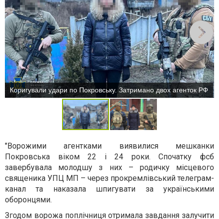
Коригували удари по Покровську. Затримано двох агенток РФ
"Ворожими агентками виявилися мешканки
Покровська віком 22 і 24 роки. Спочатку фсб
завербувала молодшу з них – родичку місцевого
священика УПЦ МП – через прокремлівський телеграм-
канал та наказала шпигувати за українськими
оборонцями.
Згодом ворожа поплічниця отримала завдання залучити