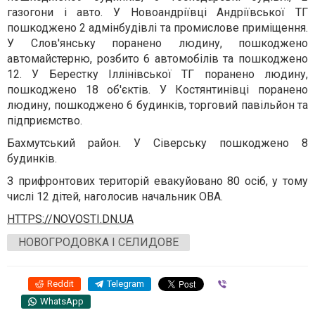
газогони і авто. У Новоандріївці Андріївської ТГ
пошкоджено 2 адмінбудівлі та промислове приміщення.
У Слов'янську поранено людину, пошкоджено
автомайстерню, розбито 6 автомобілів та пошкоджено
12. У Берестку Іллінівської ТГ поранено людину,
пошкоджено 18 об'єктів. У Костянтинівці поранено
людину, пошкоджено 6 будинків, торговий павільйон та
підприємство.
Бахмутський район. У Сіверську пошкоджено 8
будинків.
З прифронтових територій евакуйовано 80 осіб, у тому
числі 12 дітей, наголосив начальник ОВА.
HTTPS://NOVOSTI.DN.UA
НОВОГРОДОВКА І СЕЛИДОВЕ
Reddit
Telegram
Viber
WhatsApp