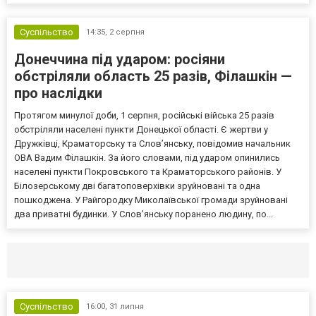
Суспільство
14:35,
2 серпня
Донеччина під ударом: росіяни
обстріляли область 25 разів, Філашкін —
про наслідки
Протягом минулої доби, 1 серпня, російські війська 25 разів
обстріляли населені пункти Донецької області. Є жертви у
Дружківці, Краматорську та Слов’янську, повідомив начальник
ОВА Вадим Філашкін. За його словами, під ударом опинились
населені пункти Покровського та Краматорського районів. У
Білозерському дві багатоповерхівки зруйновані та одна
пошкоджена. У Райгородку Миколаївської громади зруйновані
два приватні будинки. У Слов’янську поранено людину, по...
Селидово и Новогродовке
Справочная
Так
Суспільство
16:00,
31 липня