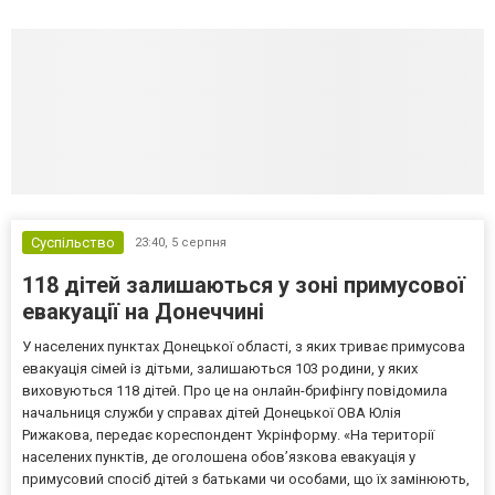
Суспільство
23:40,
5 серпня
118 дітей залишаються у зоні примусової
евакуації на Донеччині
У населених пунктах Донецької області, з яких триває примусова
евакуація сімей із дітьми, залишаються 103 родини, у яких
виховуються 118 дітей. Про це на онлайн-брифінгу повідомила
начальниця служби у справах дітей Донецької ОВА Юлія
Рижакова, передає кореспондент Укрінформу. «На території
населених пунктів, де оголошена обов’язкова евакуація у
примусовий спосіб дітей з батьками чи особами, що їх замінюють,