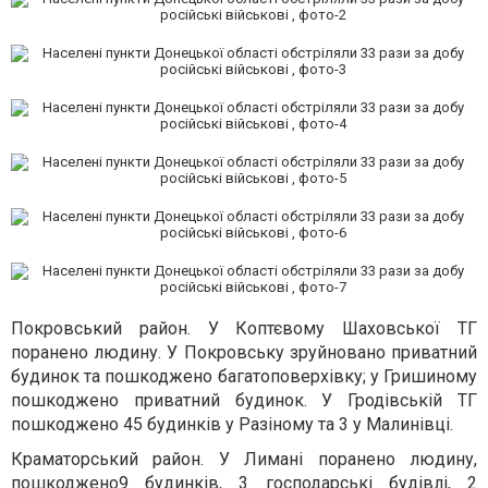
Покровський район. У Коптєвому Шаховської ТГ
поранено людину. У Покровську зруйновано приватний
будинок та пошкоджено багатоповерхівку; у Гришиному
пошкоджено приватний будинок. У Гродівській ТГ
пошкоджено 45 будинків у Разіному та 3 у Малинівці.
Краматорський район. У Лимані поранено людину,
пошкоджено9 будинків, 3 господарські будівлі, 2