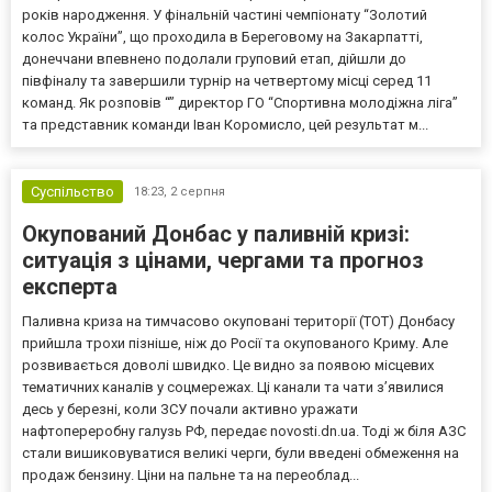
років народження. У фінальній частині чемпіонату “Золотий
колос України”, що проходила в Береговому на Закарпатті,
донеччани впевнено подолали груповий етап, дійшли до
півфіналу та завершили турнір на четвертому місці серед 11
команд. Як розповів “” директор ГО “Спортивна молодіжна ліга”
та представник команди Іван Коромисло, цей результат м...
Суспільство
18:23,
2 серпня
Окупований Донбас у паливній кризі:
ситуація з цінами, чергами та прогноз
експерта
Паливна криза на тимчасово окуповані території (ТОТ) Донбасу
прийшла трохи пізніше, ніж до Росії та окупованого Криму. Але
розвивається доволі швидко. Це видно за появою місцевих
тематичних каналів у соцмережах. Ці канали та чати з’явилися
десь у березні, коли ЗСУ почали активно уражати
нафтопереробну галузь РФ, передає novosti.dn.ua. Тоді ж біля АЗС
стали вишиковуватися великі черги, були введені обмеження на
продаж бензину. Ціни на пальне та на переоблад...