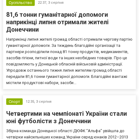
Суспільство
22:37,
3 серпня
81,6 тонни гуманітарної допомоги
наприкінці липня отримали жителі
Донеччини
Наприкінці липня жителі громад області отримали чергову партію
гуманітарної допомоги. За тиждень благодійні організації та
партнери розподілили понад 81 тонну продуктів, медикаментів,
засобів гігієни, питної води та інших необхідних товарів. Про це
повідомляють у Донецькій обласній військовій адміністрації.
Упродовж останнього тижня липня жителям громад області
передали 81,6 тонни гуманітарної допомоги. Благодійні вантажі
містили продуктові набори, засоби...
Спорт
12:35,
3 серпня
Четвертими на чемпіонаті України стали
юні футболісти з Донеччини
Збірна команда Донецької області ДЮФК “Альфа” увійшла до
четвірки найсильніших команд України серед юнаків 2012–2013