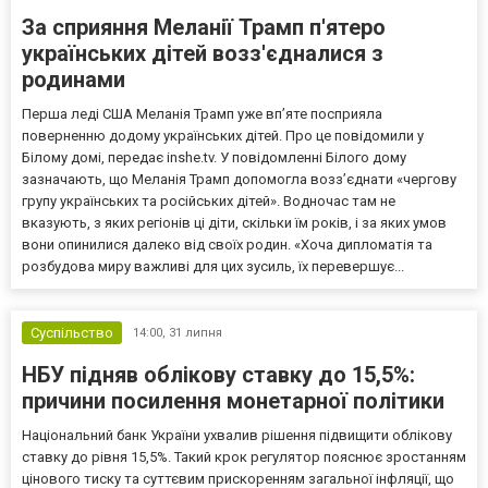
За сприяння Меланії Трамп п'ятеро
українських дітей возз'єдналися з
родинами
Перша леді США Меланія Трамп уже впʼяте посприяла
поверненню додому українських дітей. Про це повідомили у
Білому домі, передає inshe.tv. У повідомленні Білого дому
зазначають, що Меланія Трамп допомогла возз’єднати «чергову
групу українських та російських дітей». Водночас там не
вказують, з яких регіонів ці діти, скільки їм років, і за яких умов
вони опинилися далеко від своїх родин. «Хоча дипломатія та
розбудова миру важливі для цих зусиль, їх перевершує...
Суспільство
14:00,
31 липня
НБУ підняв облікову ставку до 15,5%:
причини посилення монетарної політики
Національний банк України ухвалив рішення підвищити облікову
ставку до рівня 15,5%. Такий крок регулятор пояснює зростанням
цінового тиску та суттєвим прискоренням загальної інфляції, що