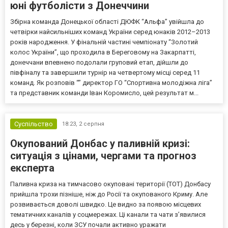
юні футболісти з Донеччини
Збірна команда Донецької області ДЮФК “Альфа” увійшла до
четвірки найсильніших команд України серед юнаків 2012–2013
років народження. У фінальній частині чемпіонату “Золотий
колос України”, що проходила в Береговому на Закарпатті,
донеччани впевнено подолали груповий етап, дійшли до
півфіналу та завершили турнір на четвертому місці серед 11
команд. Як розповів “” директор ГО “Спортивна молодіжна ліга”
та представник команди Іван Коромисло, цей результат м...
Суспільство
18:23,
2 серпня
Окупований Донбас у паливній кризі:
ситуація з цінами, чергами та прогноз
експерта
Паливна криза на тимчасово окуповані території (ТОТ) Донбасу
прийшла трохи пізніше, ніж до Росії та окупованого Криму. Але
розвивається доволі швидко. Це видно за появою місцевих
тематичних каналів у соцмережах. Ці канали та чати з’явилися
десь у березні, коли ЗСУ почали активно уражати