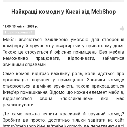
Найкращі комоди у Києві від MebShop
11:00,
15 квітня 2025 р.
Новини компаній
Меблі являються важливою умовою для створення
комфорту й зручності у квартирі чи у приватному домі.
Також це стосується й офісних приміщень. Без меблів
неможливо працювати, відпочивати, займатися
звичними справами.
Саме комод відіграє важливу роль, коли йдеться про
організацію порядку у приміщенні. Завдяки комоду
створюється відмінна зручність, також прикрашається
інтер'єр помешкання. Відомо, що кожен елемент меблів,
відрізняється своїм «покликанням» яке має
реалізовувати.
Де саме можна купити красивий й зручний комод?
Зробити це просто, достатньо тільки завітати на сайт
https://mebshop.kiev.ua/mebel/komody
де переглянути всі