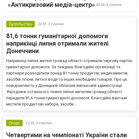
«Антикризовий медіа-центр»
20:33,
4 серпня
Суспільство
22:37,
3 серпня
81,6 тонни гуманітарної допомоги
наприкінці липня отримали жителі
Донеччини
Наприкінці липня жителі громад області отримали чергову партію
гуманітарної допомоги. За тиждень благодійні організації та
партнери розподілили понад 81 тонну продуктів, медикаментів,
засобів гігієни, питної води та інших необхідних товарів. Про це
повідомляють у Донецькій обласній військовій адміністрації.
Упродовж останнього тижня липня жителям громад області
передали 81,6 тонни гуманітарної допомоги. Благодійні вантажі
містили продуктові набори, засоби...
Спорт
12:35,
3 серпня
Четвертими на чемпіонаті України стали