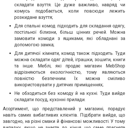
складати взуття. Це дуже важливо, навряд чи
комусь подобається, коли повсюди лежить
розкидане взуття;
Для спальні комод підходить для складання одягу,
постільної білизни, більш цінних речей. Можна
замовити комоди з ящиками, які обладнані за
допомогою замка;
Для дитячої кімнати, комод також підходить. Туди
можна складати одяг дітей, іграшки, зошити, книги
та інше. Меблі, які продає магазин MebShop
відрізняються екологічністю, тому являються
повністю безпечним. Їх можна сміливо
використовувати у дитячих приміщеннях;
Не обходиться без комоду й на кухні. Туди вийде
складати посуд, кухонні прилади.
Асортимент, що представлений у магазині, порадує
навіть самих вибагливих клієнтів. Підібрати вийде, що
завгодно, на різні смаки й фінансові можливості. У тому
випадку, якщо не знаєте до кінця, що саме прагнете