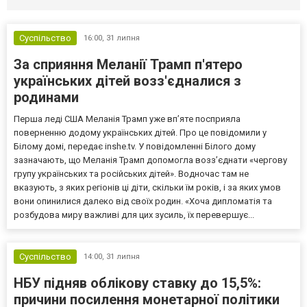
Суспільство
16:00,
31 липня
За сприяння Меланії Трамп п'ятеро
українських дітей возз'єдналися з
родинами
Перша леді США Меланія Трамп уже впʼяте посприяла
поверненню додому українських дітей. Про це повідомили у
Білому домі, передає inshe.tv. У повідомленні Білого дому
зазначають, що Меланія Трамп допомогла возз’єднати «чергову
групу українських та російських дітей». Водночас там не
вказують, з яких регіонів ці діти, скільки їм років, і за яких умов
вони опинилися далеко від своїх родин. «Хоча дипломатія та
розбудова миру важливі для цих зусиль, їх перевершує...
Суспільство
14:00,
31 липня
НБУ підняв облікову ставку до 15,5%:
причини посилення монетарної політики