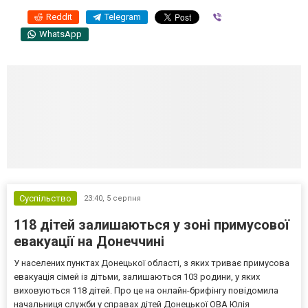
Reddit
Telegram
Viber
WhatsApp
Суспільство
23:40,
5 серпня
118 дітей залишаються у зоні примусової
евакуації на Донеччині
У населених пунктах Донецької області, з яких триває примусова
евакуація сімей із дітьми, залишаються 103 родини, у яких
виховуються 118 дітей. Про це на онлайн-брифінгу повідомила
начальниця служби у справах дітей Донецької ОВА Юлія