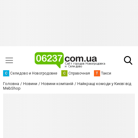
С
Селидово и Новогродовке
С
Справочная
Т
Такси
Головна
Новини
Новини компаній
Найкращі комоди у Києві від
MebShop