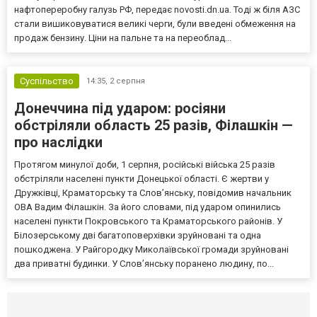
нафтопереробну галузь РФ, передає novosti.dn.ua. Тоді ж біля АЗС
стали вишиковуватися великі черги, були введені обмеження на
продаж бензину. Ціни на пальне та на переоблад...
Суспільство
14:35,
2 серпня
Донеччина під ударом: росіяни
обстріляли область 25 разів, Філашкін —
про наслідки
Протягом минулої доби, 1 серпня, російські війська 25 разів
обстріляли населені пункти Донецької області. Є жертви у
Дружківці, Краматорську та Слов’янську, повідомив начальник
ОВА Вадим Філашкін. За його словами, під ударом опинились
населені пункти Покровського та Краматорського районів. У
Білозерському дві багатоповерхівки зруйновані та одна
пошкоджена. У Райгородку Миколаївської громади зруйновані
два приватні будинки. У Слов’янську поранено людину, по...
Селидово и Новогродовке
Справочная
Так