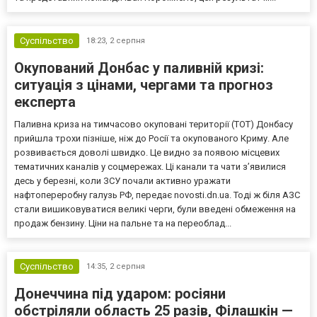
Суспільство
18:23,
2 серпня
Окупований Донбас у паливній кризі:
ситуація з цінами, чергами та прогноз
експерта
Паливна криза на тимчасово окуповані території (ТОТ) Донбасу
прийшла трохи пізніше, ніж до Росії та окупованого Криму. Але
розвивається доволі швидко. Це видно за появою місцевих
тематичних каналів у соцмережах. Ці канали та чати з’явилися
десь у березні, коли ЗСУ почали активно уражати
нафтопереробну галузь РФ, передає novosti.dn.ua. Тоді ж біля АЗС
стали вишиковуватися великі черги, були введені обмеження на
продаж бензину. Ціни на пальне та на переоблад...
Суспільство
14:35,
2 серпня
Донеччина під ударом: росіяни
обстріляли область 25 разів, Філашкін —