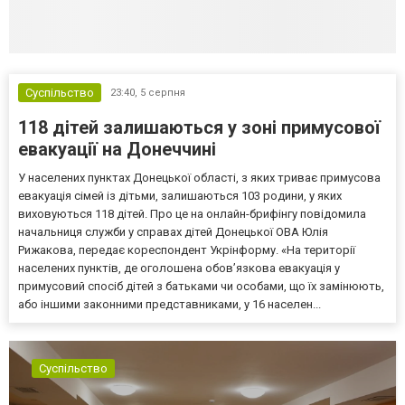
Суспільство
23:40,
5 серпня
118 дітей залишаються у зоні примусової
евакуації на Донеччині
У населених пунктах Донецької області, з яких триває примусова
евакуація сімей із дітьми, залишаються 103 родини, у яких
виховуються 118 дітей. Про це на онлайн-брифінгу повідомила
начальниця служби у справах дітей Донецької ОВА Юлія
Рижакова, передає кореспондент Укрінформу. «На території
населених пунктів, де оголошена обов’язкова евакуація у
примусовий спосіб дітей з батьками чи особами, що їх замінюють,
або іншими законними представниками, у 16 населен...
Суспільство