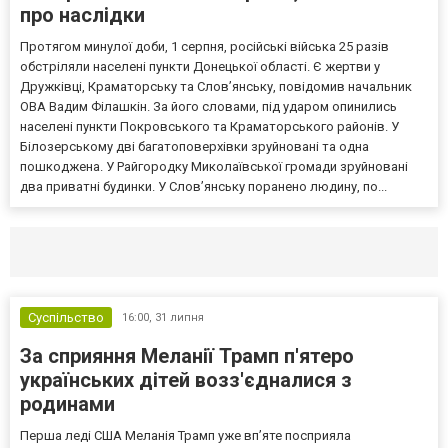
про наслідки
Протягом минулої доби, 1 серпня, російські війська 25 разів
обстріляли населені пункти Донецької області. Є жертви у
Дружківці, Краматорську та Слов’янську, повідомив начальник
ОВА Вадим Філашкін. За його словами, під ударом опинились
населені пункти Покровського та Краматорського районів. У
Білозерському дві багатоповерхівки зруйновані та одна
пошкоджена. У Райгородку Миколаївської громади зруйновані
два приватні будинки. У Слов’янську поранено людину, по...
Селидово и Новогродовке
Справочная
Так
Суспільство
16:00,
31 липня
За сприяння Меланії Трамп п'ятеро
українських дітей возз'єдналися з
родинами
Перша леді США Меланія Трамп уже впʼяте посприяла