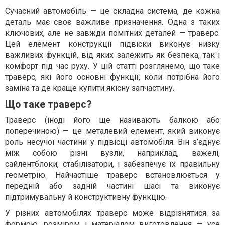
Сучасний автомобіль — це складна система, де кожна
деталь має своє важливе призначення. Одна з таких
ключових, але не завжди помітних деталей — траверс.
Цей елемент конструкції підвіски виконує низку
важливих функцій, від яких залежить як безпека, так і
комфорт під час руху. У цій статті розглянемо, що таке
траверс, які його основні функції, коли потрібна його
заміна та де краще купити якісну запчастину.
Що таке траверс?
Траверс (іноді його ще називають балкою або
поперечиною) — це металевий елемент, який виконує
роль несучої частини у підвісці автомобіля. Він з’єднує
між собою різні вузли, наприклад, важелі,
сайлентблоки, стабілізатори, і забезпечує їх правильну
геометрію. Найчастіше траверс встановлюється у
передній або задній частині шасі та виконує
підтримувальну й конструктивну функцію.
У різних автомобілях траверс може відрізнятися за
формою, розміром і матеріалом виготовлення — усе