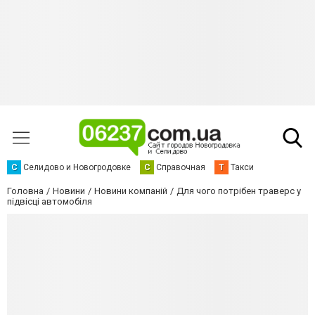
С
Селидово и Новогродовке
С
Справочная
Т
Такси
Головна
Новини
Новини компаній
Для чого потрібен траверс у
підвісці автомобіля