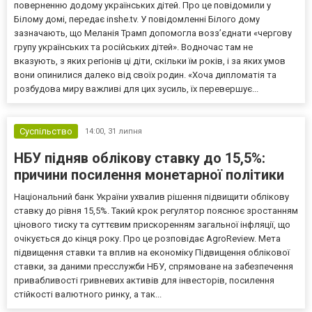
поверненню додому українських дітей. Про це повідомили у
Білому домі, передає inshe.tv. У повідомленні Білого дому
зазначають, що Меланія Трамп допомогла возз’єднати «чергову
групу українських та російських дітей». Водночас там не
вказують, з яких регіонів ці діти, скільки їм років, і за яких умов
вони опинилися далеко від своїх родин. «Хоча дипломатія та
розбудова миру важливі для цих зусиль, їх перевершує...
Суспільство
14:00,
31 липня
НБУ підняв облікову ставку до 15,5%:
причини посилення монетарної політики
Національний банк України ухвалив рішення підвищити облікову
ставку до рівня 15,5%. Такий крок регулятор пояснює зростанням
цінового тиску та суттєвим прискоренням загальної інфляції, що
очікується до кінця року. Про це розповідає AgroReview. Мета
підвищення ставки та вплив на економіку Підвищення облікової
ставки, за даними пресслужби НБУ, спрямоване на забезпечення
привабливості гривневих активів для інвесторів, посилення
стійкості валютного ринку, а так...