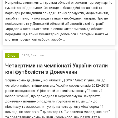
Наприкінці липня жителі громад області отримали чергову партію
гуманітарної допомоги. За тиждень благодійні організації та
партнери розподілили понад 81 тонну продуктів, медикаментів,
засобів гігієни, питної води та інших необхідних товарів. Про це
повідомляють у Донецькій обласній військовій адміністрації.
Упродовж останнього тижня липня жителям громад області
передали 81,6 тонни гуманітарної допомоги. Благодійні вантажі
містили продуктові набори, засоби...
Спорт
12:35,
3 серпня
Четвертими на чемпіонаті України стали
юні футболісти з Донеччини
Збірна команда Донецької області ДЮФК “Альфа” увійшла до
четвірки найсильніших команд України серед юнаків 2012–2013
років народження. У фінальній частині чемпіонату “Золотий
колос України”, що проходила в Береговому на Закарпатті,
донеччани впевнено подолали груповий етап, дійшли до
півфіналу та завершили турнір на четвертому місці серед 11
команд. Як розповів “” директор ГО “Спортивна молодіжна ліга”
та представник команди Іван Коромисло, цей результат м...