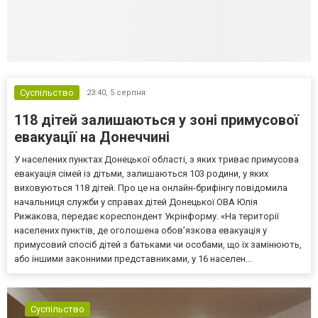
Суспільство
23:40,
5 серпня
118 дітей залишаються у зоні примусової
евакуації на Донеччині
У населених пунктах Донецької області, з яких триває примусова
евакуація сімей із дітьми, залишаються 103 родини, у яких
виховуються 118 дітей. Про це на онлайн-брифінгу повідомила
начальниця служби у справах дітей Донецької ОВА Юлія
Рижакова, передає кореспондент Укрінформу. «На території
населених пунктів, де оголошена обов’язкова евакуація у
примусовий спосіб дітей з батьками чи особами, що їх замінюють,
або іншими законними представниками, у 16 населен...
Суспільство