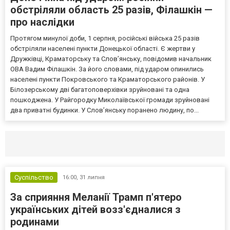
обстріляли область 25 разів, Філашкін —
про наслідки
Протягом минулої доби, 1 серпня, російські війська 25 разів
обстріляли населені пункти Донецької області. Є жертви у
Дружківці, Краматорську та Слов’янську, повідомив начальник
ОВА Вадим Філашкін. За його словами, під ударом опинились
населені пункти Покровського та Краматорського районів. У
Білозерському дві багатоповерхівки зруйновані та одна
пошкоджена. У Райгородку Миколаївської громади зруйновані
два приватні будинки. У Слов’янську поранено людину, по...
Селидово и Новогродовке
Справочная
Так
Суспільство
16:00,
31 липня
За сприяння Меланії Трамп п'ятеро
українських дітей возз'єдналися з
родинами