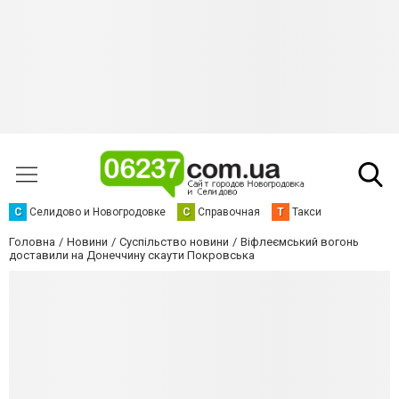
С
Селидово и Новогродовке
С
Справочная
Т
Такси
Головна
Новини
Суспільство новини
Віфлеємський вогонь
доставили на Донеччину скаути Покровська