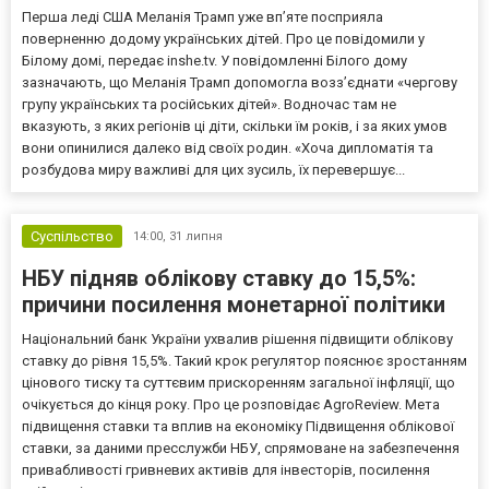
Перша леді США Меланія Трамп уже впʼяте посприяла
поверненню додому українських дітей. Про це повідомили у
Білому домі, передає inshe.tv. У повідомленні Білого дому
зазначають, що Меланія Трамп допомогла возз’єднати «чергову
групу українських та російських дітей». Водночас там не
вказують, з яких регіонів ці діти, скільки їм років, і за яких умов
вони опинилися далеко від своїх родин. «Хоча дипломатія та
розбудова миру важливі для цих зусиль, їх перевершує...
Суспільство
14:00,
31 липня
НБУ підняв облікову ставку до 15,5%:
причини посилення монетарної політики
Національний банк України ухвалив рішення підвищити облікову
ставку до рівня 15,5%. Такий крок регулятор пояснює зростанням
цінового тиску та суттєвим прискоренням загальної інфляції, що
очікується до кінця року. Про це розповідає AgroReview. Мета
підвищення ставки та вплив на економіку Підвищення облікової
ставки, за даними пресслужби НБУ, спрямоване на забезпечення
привабливості гривневих активів для інвесторів, посилення