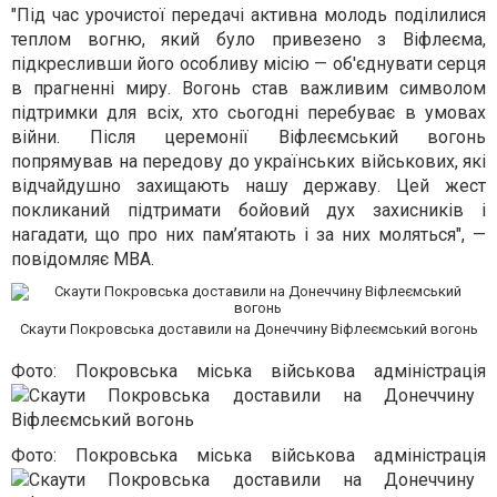
"Під час урочистої передачі активна молодь поділилися
теплом вогню, який було привезено з Віфлеєма,
підкресливши його особливу місію — об'єднувати серця
в прагненні миру. Вогонь став важливим символом
підтримки для всіх, хто сьогодні перебуває в умовах
війни. Після церемонії Віфлеємський вогонь
попрямував на передову до українських військових, які
відчайдушно захищають нашу державу. Цей жест
покликаний підтримати бойовий дух захисників і
нагадати, що про них пам’ятають і за них моляться", —
повідомляє МВА.
Скаути Покровська доставили на Донеччину Віфлеємський вогонь
Фото: Покровська міська військова адміністрація
Фото: Покровська міська військова адміністрація