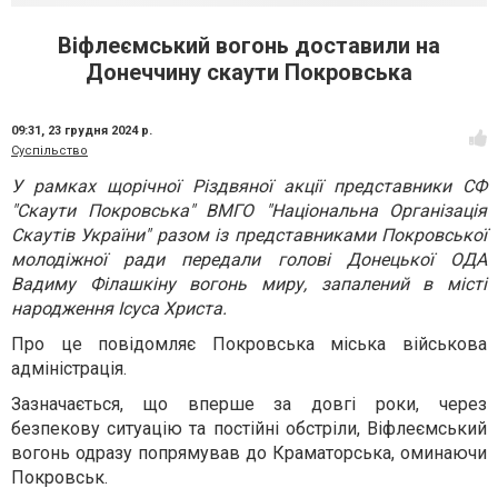
Віфлеємський вогонь доставили на
Донеччину скаути Покровська
09:31,
23 грудня 2024 р.
Суспільство
У рамках щорічної Різдвяної акції представники СФ
"Скаути Покровська" ВМГО "Національна Організація
Скаутів України" разом із представниками Покровської
молодіжної ради передали голові Донецької ОДА
Вадиму Філашкіну вогонь миру, запалений в місті
народження Ісуса Христа.
Про це повідомляє Покровська міська військова
адміністрація.
Зазначається, що вперше за довгі роки, через
безпекову ситуацію та постійні обстріли, Віфлеємський
вогонь одразу попрямував до Краматорська, оминаючи
Покровськ.