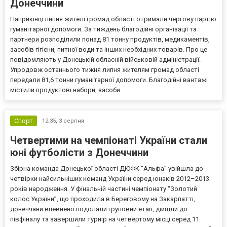
Донеччини
Наприкінці липня жителі громад області отримали чергову партію
гуманітарної допомоги. За тиждень благодійні організації та
партнери розподілили понад 81 тонну продуктів, медикаментів,
засобів гігієни, питної води та інших необхідних товарів. Про це
повідомляють у Донецькій обласній військовій адміністрації.
Упродовж останнього тижня липня жителям громад області
передали 81,6 тонни гуманітарної допомоги. Благодійні вантажі
містили продуктові набори, засоби...
Спорт
12:35,
3 серпня
Четвертими на чемпіонаті України стали
юні футболісти з Донеччини
Збірна команда Донецької області ДЮФК “Альфа” увійшла до
четвірки найсильніших команд України серед юнаків 2012–2013
років народження. У фінальній частині чемпіонату “Золотий
колос України”, що проходила в Береговому на Закарпатті,
донеччани впевнено подолали груповий етап, дійшли до
півфіналу та завершили турнір на четвертому місці серед 11