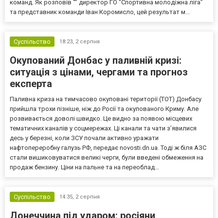
команд. Як розповів “” директор ГО “Спортивна молодіжна ліга”
та представник команди Іван Коромисло, цей результат м...
Суспільство
18:23,
2 серпня
Окупований Донбас у паливній кризі:
ситуація з цінами, чергами та прогноз
експерта
Паливна криза на тимчасово окуповані території (ТОТ) Донбасу
прийшла трохи пізніше, ніж до Росії та окупованого Криму. Але
розвивається доволі швидко. Це видно за появою місцевих
тематичних каналів у соцмережах. Ці канали та чати з’явилися
десь у березні, коли ЗСУ почали активно уражати
нафтопереробну галузь РФ, передає novosti.dn.ua. Тоді ж біля АЗС
стали вишиковуватися великі черги, були введені обмеження на
продаж бензину. Ціни на пальне та на переоблад...
Суспільство
14:35,
2 серпня
Донеччина під ударом: росіяни