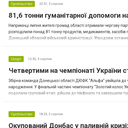
Суспільство
22:37,
3 серпня
81,6 тонни гуманітарної допомоги 
Наприкінці липня жителі громад області отримали чергову парт
розподілили понад 81 тонну продуктів, медикаментів, засобів г
Донецькій обласній військовій адміністрації. Упродовж остан
допомоги. Благодійні вантажі містили продуктові набори, засоб
Спорт
12:35,
3 серпня
Четвертими на чемпіонаті України с
Збірна команда Донецької області ДЮФК “Альфа” увійшла до ч
народження. У фінальній частині чемпіонату “Золотий колос У
подолали груповий етап, дійшли до півфіналу та завершили тур
“Спортивна молодіжна ліга” та представник команди Іван Кором
Суспільство
18:23,
2 серпня
Окупований Донбас у паливній кризі: