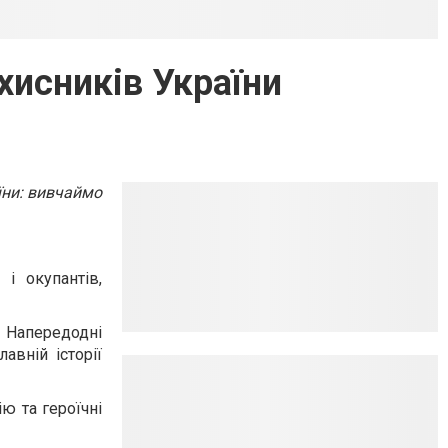
хисників України
їни: вивчаймо
і окупантів,
. Напередодні
авній історії
ію та героїчні