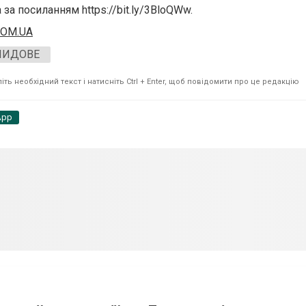
за посиланням https://bit.ly/3BloQWw.
COM.UA
ЛИДОВЕ
ть необхідний текст і натисніть Ctrl + Enter, щоб повідомити про це редакцію
App