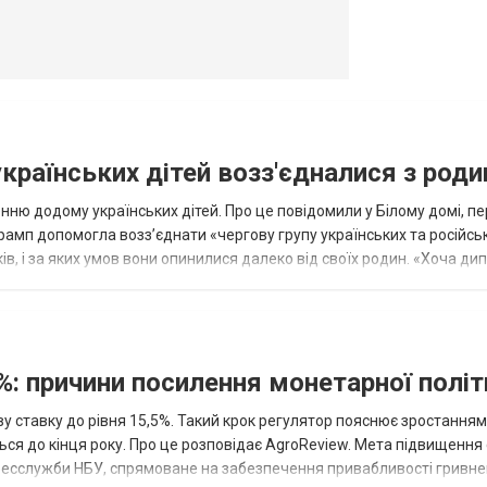
українських дітей возз'єдналися з род
ню додому українських дітей. Про це повідомили у Білому домі, п
рамп допомогла возз’єднати «чергову групу українських та російськ
оків, і за яких умов вони опинилися далеко від своїх родин. «Хоча ди
%: причини посилення монетарної полі
у ставку до рівня 15,5%. Такий крок регулятор пояснює зростанням
ться до кінця року. Про це розповідає AgroReview. Мета підвищення
пресслужби НБУ, спрямоване на забезпечення привабливості гривне