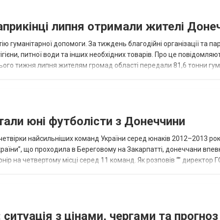
наприкінці липня отримали жителі Доне
ію гуманітарної допомоги. За тиждень благодійні організації та па
ігієни, питної води та інших необхідних товарів. Про це повідомляю
нього тижня липня жителям громад області передали 81,6 тонни гум
и...
тали юні футболісти з Донеччини
етвірки найсильніших команд України серед юнаків 2012–2013 рок
країни”, що проходила в Береговому на Закарпатті, донеччани впе
нір на четвертому місці серед 11 команд. Як розповів “” директор Г
исло, цей результат м...
 ситуація з цінами, чергами та прогноз