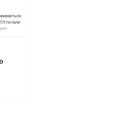
озвивається
 ЗСУ почали
дені
о