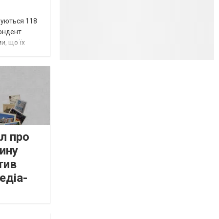
вуються 118
пондент
и, що їх
л про
ину
тив
едіа-