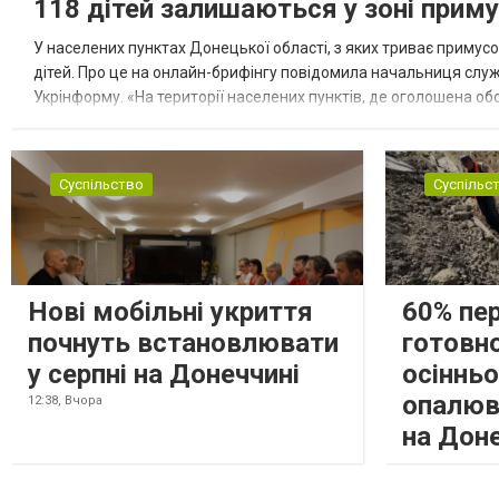
118 дітей залишаються у зоні приму
У населених пунктах Донецької області, з яких триває примусо
дітей. Про це на онлайн-брифінгу повідомила начальниця слу
Укрінформу. «На території населених пунктів, де оголошена обо
замінюють, або іншими законними представниками, у 16 населе
Суспільство
Суспільс
Нові мобільні укриття
60% пе
почнуть встановлювати
готовно
у серпні на Донеччині
осіннь
опалюв
12:38,
Вчора
на Дон