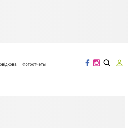
овідкова
Фотоотчеты