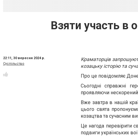
Взяти участь в 
22:11,
30 вересня 2024 р.
Краматорців запрошують
Суспільство
козацьку історію та суч
Про це повідомляє Доне
Сьогодні справжні гер
проявляючи нескорений д
Вже завтра в нашій кра
цього свята пропонуємо
козацтва та сучасним ви
Це нагода перевірити сво
подвиги українських вої