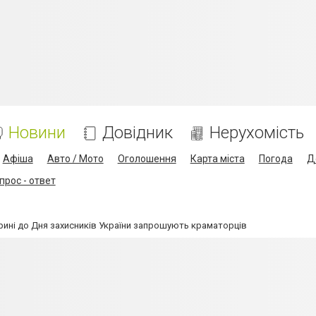
Новини
Довідник
Нерухомість
Афіша
Авто / Мото
Оголошення
Карта міста
Погода
Д
прос - ответ
орині до Дня захисників України запрошують краматорців