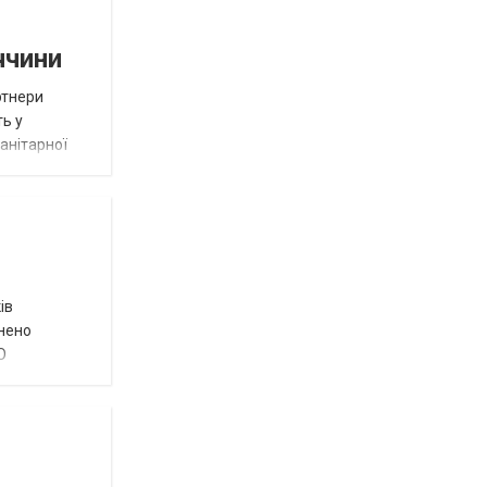
ччини
ртнери
ть у
анітарної
ів
внено
О