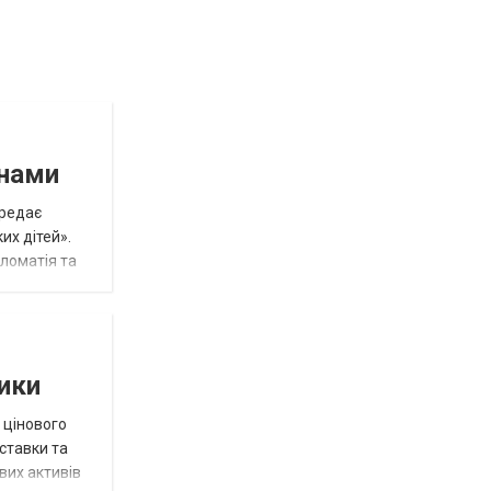
инами
ередає
их дітей».
пломатія та
тики
 цінового
 ставки та
вих активів