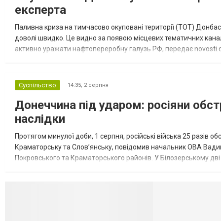
експерта
Паливна криза на тимчасово окуповані території (ТОТ) Донбасу
доволі швидко. Це видно за появою місцевих тематичних каналі
активно уражати нафтопереробну галузь РФ, передає novosti.dn
обмеження на продаж бензину. Ціни на пальне та на переоблад
Суспільство
14:35,
2 серпня
Донеччина під ударом: росіяни обст
наслідки
Протягом минулої доби, 1 серпня, російські війська 25 разів об
Краматорську та Слов’янську, повідомив начальник ОВА Вадим
Покровського та Краматорського районів. У Білозерському дв
Миколаївської громади зруйновані два приватні будинки. У Сло
Селидово и Н