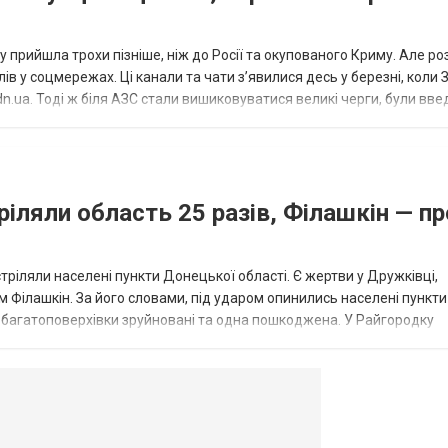
 прийшла трохи пізніше, ніж до Росії та окупованого Криму. Але р
в у соцмережах. Ці канали та чати з’явилися десь у березні, коли
.ua. Тоді ж біля АЗС стали вишиковуватися великі черги, були вве
...
ріляли область 25 разів, Філашкін — пр
стріляли населені пункти Донецької області. Є жертви у Дружківці,
 Філашкін. За його словами, під ударом опинились населені пункти
і багатоповерхівки зруйновані та одна пошкоджена. У Райгородку
в’янську поранено людину, по...
овогродовке
Справочная
Такси