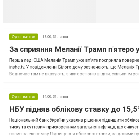
Суспільство
16:00,
31 липня
За сприяння Меланії Трамп п'ятеро 
Перша леді США Меланія Трамп уже впʼяте посприяла повернен
inshe.tv. У повідомленні Білого дому зазначають, що Меланія Т
Водночас там не вказують, з яких регіонів ці діти, скільки їм р
розбудова миру важливі для цих зусиль, їх перевершує...
Суспільство
14:00,
31 липня
НБУ підняв облікову ставку до 15,5
Національний банк України ухвалив рішення підвищити обліков
тиску та суттєвим прискоренням загальної інфляції, що очікує
вплив на економіку Підвищення облікової ставки, за даними 