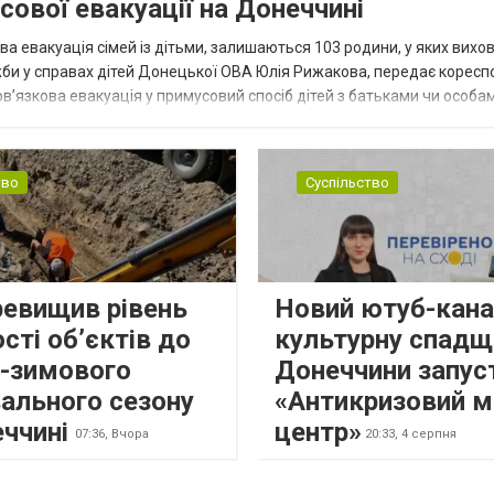
сової евакуації на Донеччині
ва евакуація сімей із дітьми, залишаються 103 родини, у яких вихо
жби у справах дітей Донецької ОВА Юлія Рижакова, передає корес
в’язкова евакуація у примусовий спосіб дітей з батьками чи особам
н...
тво
Суспільство
ревищив рівень
Новий ютуб-кана
сті об’єктів до
культурну спадщ
о-зимового
Донеччини запус
ального сезону
«Антикризовий м
еччині
центр»
07:36,
Вчора
20:33,
4 серпня