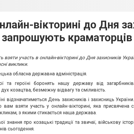
онлайн-вікторині до Дня за
запрошують краматорців
 взяти участь в онлайн-вікторині до Дня захисників Укра
асні виклики.
цька обласна державна адміністрація.
ої та героїні боронять нашу державу від загарбників 
ух козацтва, безмежну відвагу та сміливість.
їні відзначатиметься День захисників і захисниць України
 вам взяти участь у онлайн-вікторині, яка присвячена сл
кликам, з якими стикається наша держава.
ї знання про козацькі традиції та звичаї, військову істор
нів сьогодення.