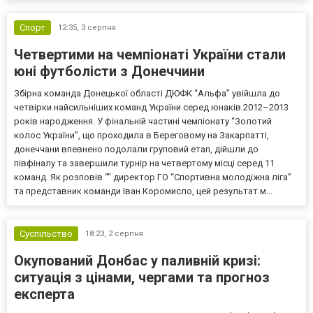
Спорт
12:35,
3 серпня
Четвертими на чемпіонаті України стали
юні футболісти з Донеччини
Збірна команда Донецької області ДЮФК “Альфа” увійшла до
четвірки найсильніших команд України серед юнаків 2012–2013
років народження. У фінальній частині чемпіонату “Золотий
колос України”, що проходила в Береговому на Закарпатті,
донеччани впевнено подолали груповий етап, дійшли до
півфіналу та завершили турнір на четвертому місці серед 11
команд. Як розповів “” директор ГО “Спортивна молодіжна ліга”
та представник команди Іван Коромисло, цей результат м...
Суспільство
18:23,
2 серпня
Окупований Донбас у паливній кризі:
ситуація з цінами, чергами та прогноз
експерта