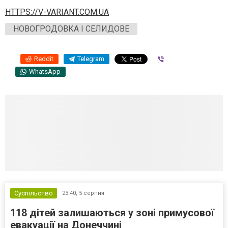
HTTPS://V-VARIANT.COM.UA
НОВОГРОДОВКА І СЕЛИДОВЕ
Reddit
Telegram
Viber
WhatsApp
Суспільство
23:40,
5 серпня
118 дітей залишаються у зоні примусової
евакуації на Донеччині