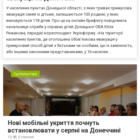
У населених пунктах Донецької області, з яких триває примусова
евакуація сімей із дітьми, залишаються 103 родини, у яких
виховуються 118 дітей. Про це на онлайн-брифінгу повідомила
начальниця служби у справах дітей Донецької ОВА Юлія
Рижакова, передає кореспондент Укрінформу. «На території
населених пунктів, де оголошена обов’язкова евакуація у
примусовий спосіб дітей з батьками чи особами, що їх замінюють,
або іншими законними представниками, у 16 населен...
Суспільство
Нові мобільні укриття почнуть
встановлювати у серпні на Донеччині
12:38,
5 серпня