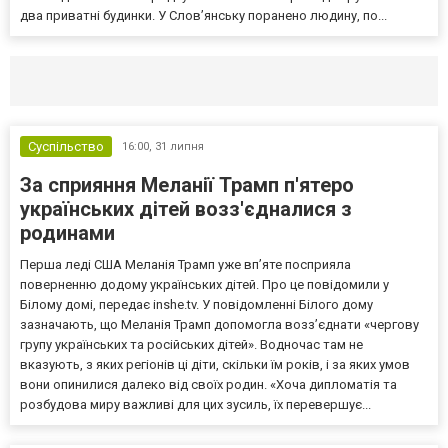
два приватні будинки. У Слов’янську поранено людину, по...
Селидово и Новогродовке
Справочная
Так
Суспільство
16:00,
31 липня
За сприяння Меланії Трамп п'ятеро
українських дітей возз'єдналися з
родинами
Перша леді США Меланія Трамп уже впʼяте посприяла
поверненню додому українських дітей. Про це повідомили у
Білому домі, передає inshe.tv. У повідомленні Білого дому
зазначають, що Меланія Трамп допомогла возз’єднати «чергову
групу українських та російських дітей». Водночас там не
вказують, з яких регіонів ці діти, скільки їм років, і за яких умов
вони опинилися далеко від своїх родин. «Хоча дипломатія та
розбудова миру важливі для цих зусиль, їх перевершує...