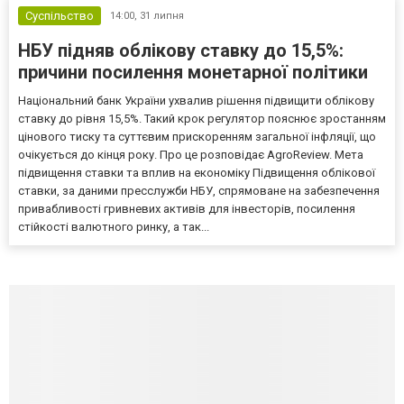
Суспільство
14:00,
31 липня
НБУ підняв облікову ставку до 15,5%:
причини посилення монетарної політики
Національний банк України ухвалив рішення підвищити облікову
ставку до рівня 15,5%. Такий крок регулятор пояснює зростанням
цінового тиску та суттєвим прискоренням загальної інфляції, що
очікується до кінця року. Про це розповідає AgroReview. Мета
підвищення ставки та вплив на економіку Підвищення облікової
ставки, за даними пресслужби НБУ, спрямоване на забезпечення
привабливості гривневих активів для інвесторів, посилення
стійкості валютного ринку, а так...