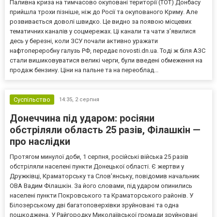
Паливна криза на тимчасово окуповані території (ТОТ) Донбасу
прийшла трохи пізніше, ніж до Росії та окупованого Криму. Але
розвивається доволі швидко. Це видно за появою місцевих
тематичних каналів у соцмережах. Ці канали та чати з’явилися
десь у березні, коли ЗСУ почали активно уражати
нафтопереробну галузь РФ, передає novosti.dn.ua. Тоді ж біля АЗС
стали вишиковуватися великі черги, були введені обмеження на
продаж бензину. Ціни на пальне та на переоблад...
Суспільство
14:35,
2 серпня
Донеччина під ударом: росіяни
обстріляли область 25 разів, Філашкін —
про наслідки
Протягом минулої доби, 1 серпня, російські війська 25 разів
обстріляли населені пункти Донецької області. Є жертви у
Дружківці, Краматорську та Слов’янську, повідомив начальник
ОВА Вадим Філашкін. За його словами, під ударом опинились
населені пункти Покровського та Краматорського районів. У
Білозерському дві багатоповерхівки зруйновані та одна
пошкоджена. У Райгородку Миколаївської громади зруйновані