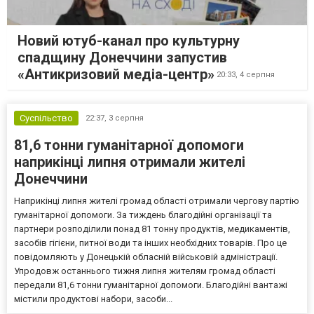
Новий ютуб-канал про культурну
спадщину Донеччини запустив
«Антикризовий медіа-центр»
20:33,
4 серпня
Суспільство
22:37,
3 серпня
81,6 тонни гуманітарної допомоги
наприкінці липня отримали жителі
Донеччини
Наприкінці липня жителі громад області отримали чергову партію
гуманітарної допомоги. За тиждень благодійні організації та
партнери розподілили понад 81 тонну продуктів, медикаментів,
засобів гігієни, питної води та інших необхідних товарів. Про це
повідомляють у Донецькій обласній військовій адміністрації.
Упродовж останнього тижня липня жителям громад області
передали 81,6 тонни гуманітарної допомоги. Благодійні вантажі
містили продуктові набори, засоби...