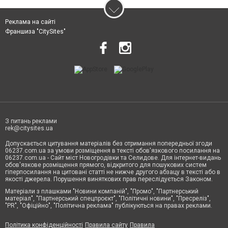
Реклама на сайті
Франшиза "CitySites"
З питань реклами
rek@citysites.ua
Допускається цитування матеріалів без отримання попередньої згоди
06237.com.ua за умови розміщення в тексті обов'язкового посилання на
06237.com.ua - Сайт міст Новогродівки та Селидове. Для інтернет-видань
обов'язкове розміщення прямого, відкритого для пошукових систем
гіперпосилання на цитовані статті не нижче другого абзацу в тексті або в
якості джерела. Порушення виняткових прав переслідується Законом.
Матеріали з плашками "Новини компаній", "Промо", "Партнерський
матеріал", "Партнерський спецпроєкт", "Політичні новини", "Пресреліз",
"PR", "Офіційно", "Політична реклама" публікуються на правах реклами.
Політика конфіденційності
Правила сайту
Правила