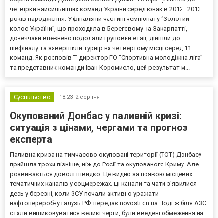
четвірки найсильніших команд України серед юнаків 2012–2013
років народження. У фінальній частині чемпіонату “Золотий
колос України”, що проходила в Береговому на Закарпатті,
донеччани впевнено подолали груповий етап, дійшли до
півфіналу та завершили турнір на четвертому місці серед 11
команд. Як розповів “” директор ГО “Спортивна молодіжна ліга”
та представник команди Іван Коромисло, цей результат м...
Суспільство
18:23,
2 серпня
Окупований Донбас у паливній кризі:
ситуація з цінами, чергами та прогноз
експерта
Паливна криза на тимчасово окуповані території (ТОТ) Донбасу
прийшла трохи пізніше, ніж до Росії та окупованого Криму. Але
розвивається доволі швидко. Це видно за появою місцевих
тематичних каналів у соцмережах. Ці канали та чати з’явилися
десь у березні, коли ЗСУ почали активно уражати
нафтопереробну галузь РФ, передає novosti.dn.ua. Тоді ж біля АЗС
стали вишиковуватися великі черги, були введені обмеження на