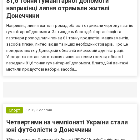
81,6 тонни гуманітарної допомоги
наприкінці липня отримали жителі
Донеччини
Наприкінці липня жителі громад області отримали чергову партію
гуманітарної допомоги. За тиждень благодійні організації та
партнери розподілили понад 81 тонну продуктів, медикаментів,
засобів гігієни, питної води та інших необхідних товарів. Про це
повідомляють у Донецькій обласній військовій адміністрації.
Упродовж останнього тижня липня жителям громад області
передали 81,6 тонни гуманітарної допомоги. Благодійні вантажі
містили продуктові набори, засоби...
Селидово и Новогродовке
Справочная
Так
Спорт
12:35,
3 серпня
Четвертими на чемпіонаті України стали
юні футболісти з Донеччини
Збірна команда Донецької області ДЮФК “Альфа” увійшла до