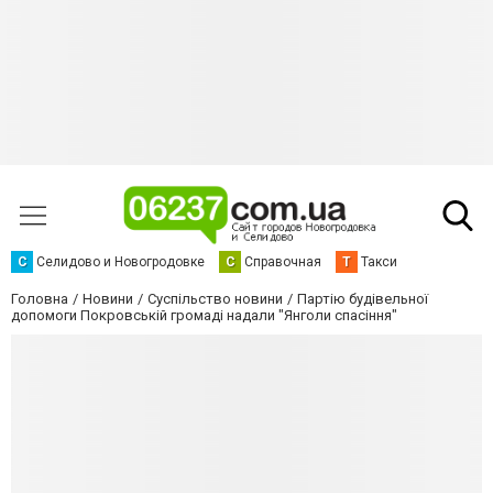
С
Селидово и Новогродовке
С
Справочная
Т
Такси
Головна
Новини
Суспільство новини
Партію будівельної
допомоги Покровській громаді надали "Янголи спасіння"