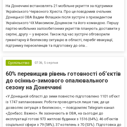
На Донеччині встановлять 21 мобільне укриття за підтримки
Українського Червоного Хреста. Про це повідомив очільник
Донецької ОВА Вадим Філашкін після зустрічі з президентом
Українського ЧХ Максимом Доценком та його командою. Першу
партію мобільних залізобетонних укриттів планують доставити у
серпні, другу — у вересні. Також під час зустрічі обговорили
гуманітарну й безпекову ситуацію в області, перебіг евакуації,
підтримку переселенців та підготовку до опа...
Суспільство
07:36,
5 серпня
60% перевищив рівень готовності об’єктів
до осінньо-зимового опалювального
сезону на Донеччині
«У Донецькій області до зими повністю підготовлено 1101 об’єкт
із 1747 запланованих. Роботи проводяться лише там, де це
дозволяє ситуація з безпекою», — повідомляє Telegram-канал
«Донбасс. Важно». Як зазначають в ОВА, на сьогодні до
експлуатації готові 973 житлові будинки з 1516 (64%); 46 об’єктів
соціальної сфери з 79 (58%); 37 котелень з 70 (53%). Підготовка до