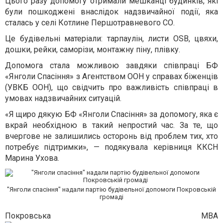
Цього разу допомогу отримали мешканці будинків, які
були пошкоджені внаслідок надзвичайної події, яка
сталась у селі Котлине Першотравневого СО.
Це будівельні матеріали: тарпаулін, листи OSB, цвяхи,
дошки, рейки, саморізи, монтажну піну, плівку.
Допомога стала можливою завдяки співпраці БФ
«Янголи Спасіння» з Агентством ООН у справах біженців
(УВКБ ООН), що свідчить про важливість співпраці в
умовах надзвичайних ситуацій.
«Я щиро дякую БФ «Янголи Спасіння» за допомогу, яка є
вкрай необхідною в такий непростий час. За те, що
вчергове не залишились осторонь від проблем тих, хто
потребує підтримки», — подякувала керівниця ККСН
Марина Ухова.
"Янголи спасіння" надали партію будівельної допомоги Покровській
громаді
Покровська МВА