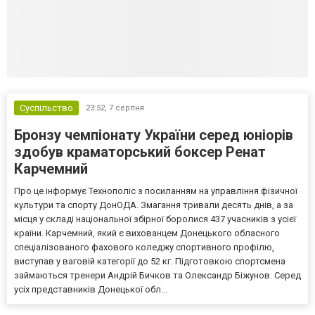
Суспільство
23:52,
7 серпня
Бронзу чемпіонату України серед юніорів
здобув краматорський боксер Ренат
Карчемний
Про це інформує Технополіс з посиланням на управління фізичної
культури та спорту ДонОДА. Змагання тривали десять днів, а за
місця у складі національної збірної боролися 437 учасників з усієї
країни. Карчемний, який є вихованцем Донецького обласного
спеціалізованого фахового коледжу спортивного профілю,
виступав у ваговій категорії до 52 кг. Підготовкою спортсмена
займаються тренери Андрій Бичков та Олександр Біжунов. Серед
усіх представників Донецької обл...