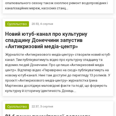
опалювального сезону також охоплює ремонт водопровідних і
каналізаційних мереж, насосних станц...
Суспільство
20:33,
4 серпня
Новий ютуб-канал про культурну
спадщину Донеччини запустив
«Антикризовий медіа-центр»
Журналісти «Антикризового медіа-центру» створили новий ютуб-
канал. Там публікуватимуть відео про культурну спадщину та
відомих людей Донеччини. Про це пише «Антикризовий медіа
центр». Відтепер відео «Перевірено на сході» публікуватимуть на
новому ютуб-каналі. Нині там доступні до перегляду 13 роликів. У
проєкті «Антикризового медіа-центру» журналістка Ірина
Мартинова досліджує маловідомі факти та події, що формують
культурну й історичну ідентичність Донець...
Суспільство
22:37,
3 серпня