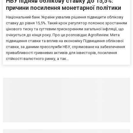
НБУ підняв облікову ставку до 15,5%:
причини посилення монетарної політики
Національний банк України ухвалив рішення підвищити облікову
ставку до рівня 15,5%. Такий крок регулятор пояснює зростанням
цінового тиску та суттєвим прискоренням загальної інфляції, що
очікується до кінця року. Про це розповідає AgroReview. Мета
підвищення ставки та вплив на економіку Підвищення облікової
ставки, за даними пресслужби НБУ, спрямоване на забезпечення
привабливості гривневих активів для інвесторів, посилення
стійкості валютного ринку, а так...