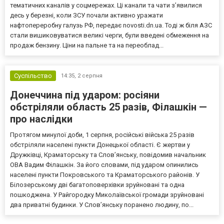
тематичних каналів у соцмережах. Ці канали та чати з’явилися
десь у березні, коли ЗСУ почали активно уражати
нафтопереробну галузь РФ, передає novosti.dn.ua. Тоді ж біля АЗС
стали вишиковуватися великі черги, були введені обмеження на
продаж бензину. Ціни на пальне та на переоблад...
Суспільство
14:35,
2 серпня
Донеччина під ударом: росіяни
обстріляли область 25 разів, Філашкін —
про наслідки
Протягом минулої доби, 1 серпня, російські війська 25 разів
обстріляли населені пункти Донецької області. Є жертви у
Дружківці, Краматорську та Слов’янську, повідомив начальник
ОВА Вадим Філашкін. За його словами, під ударом опинились
населені пункти Покровського та Краматорського районів. У
Білозерському дві багатоповерхівки зруйновані та одна
пошкоджена. У Райгородку Миколаївської громади зруйновані
два приватні будинки. У Слов’янську поранено людину, по...