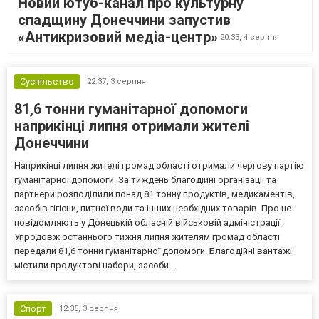
Новий ютуб-канал про культурну
спадщину Донеччини запустив
«Антикризовий медіа-центр»
20:33,
4 серпня
Суспільство
22:37,
3 серпня
81,6 тонни гуманітарної допомоги
наприкінці липня отримали жителі
Донеччини
Наприкінці липня жителі громад області отримали чергову партію
гуманітарної допомоги. За тиждень благодійні організації та
партнери розподілили понад 81 тонну продуктів, медикаментів,
засобів гігієни, питної води та інших необхідних товарів. Про це
повідомляють у Донецькій обласній військовій адміністрації.
Упродовж останнього тижня липня жителям громад області
передали 81,6 тонни гуманітарної допомоги. Благодійні вантажі
містили продуктові набори, засоби...
Спорт
12:35,
3 серпня