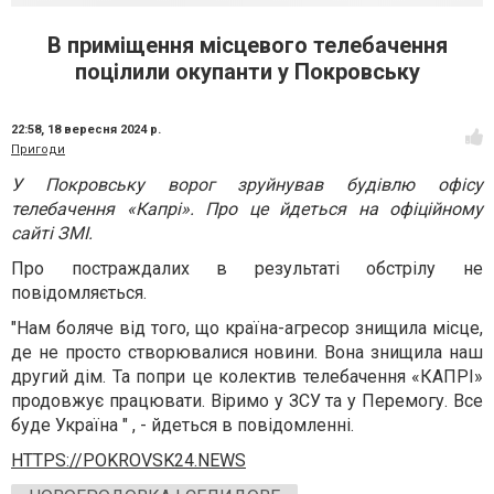
В приміщення місцевого телебачення
поцілили окупанти у Покровську
22:58,
18 вересня 2024 р.
Пригоди
У Покровську ворог зруйнував будівлю офісу
телебачення «Капрі». Про це йдеться на офіційному
сайті ЗМІ.
Про постраждалих в результаті обстрілу не
повідомляється.
"Нам боляче від того, що країна-агресор знищила місце,
де не просто створювалися новини. Вона знищила наш
другий дім. Та попри це колектив телебачення «КАПРІ»
продовжує працювати. Віримо у ЗСУ та у Перемогу. Все
буде Україна " , - йдеться в повідомленні.
HTTPS://POKROVSK24.NEWS