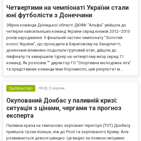
Четвертими на чемпіонаті України стали
юні футболісти з Донеччини
Збірна команда Донецької області ДЮФК “Альфа” увійшла до
четвірки найсильніших команд України серед юнаків 2012–2013
років народження. У фінальній частині чемпіонату “Золотий
колос України”, що проходила в Береговому на Закарпатті,
донеччани впевнено подолали груповий етап, дійшли до
півфіналу та завершили турнір на четвертому місці серед 11
команд. Як розповів “” директор ГО “Спортивна молодіжна ліга”
та представник команди Іван Коромисло, цей результат м...
Суспільство
18:23,
2 серпня
Окупований Донбас у паливній кризі:
ситуація з цінами, чергами та прогноз
експерта
Паливна криза на тимчасово окуповані території (ТОТ) Донбасу
прийшла трохи пізніше, ніж до Росії та окупованого Криму. Але
розвивається доволі швидко. Це видно за появою місцевих