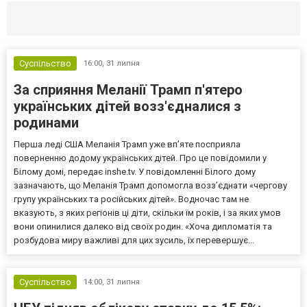
Селидово и Новогродовке
Справочная
Так
Суспільство
16:00,
31 липня
За сприяння Меланії Трамп п'ятеро
українських дітей возз'єдналися з
родинами
Перша леді США Меланія Трамп уже впʼяте посприяла
поверненню додому українських дітей. Про це повідомили у
Білому домі, передає inshe.tv. У повідомленні Білого дому
зазначають, що Меланія Трамп допомогла возз’єднати «чергову
групу українських та російських дітей». Водночас там не
вказують, з яких регіонів ці діти, скільки їм років, і за яких умов
вони опинилися далеко від своїх родин. «Хоча дипломатія та
розбудова миру важливі для цих зусиль, їх перевершує...
Суспільство
14:00,
31 липня