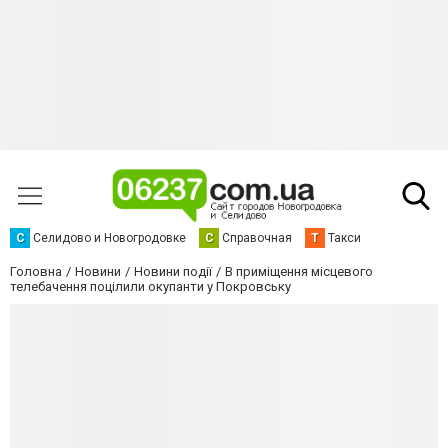
С
Селидово и Новогродовке
С
Справочная
Т
Такси
Головна
Новини
Новини події
В приміщення місцевого
телебачення поцілили окупанти у Покровську