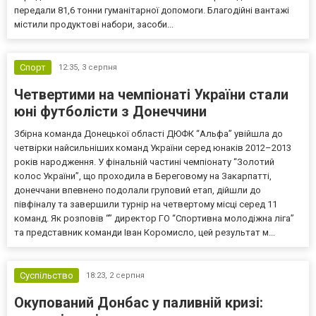
передали 81,6 тонни гуманітарної допомоги. Благодійні вантажі
містили продуктові набори, засоби...
Спорт
12:35,
3 серпня
Четвертими на чемпіонаті України стали
юні футболісти з Донеччини
Збірна команда Донецької області ДЮФК “Альфа” увійшла до
четвірки найсильніших команд України серед юнаків 2012–2013
років народження. У фінальній частині чемпіонату “Золотий
колос України”, що проходила в Береговому на Закарпатті,
донеччани впевнено подолали груповий етап, дійшли до
півфіналу та завершили турнір на четвертому місці серед 11
команд. Як розповів “” директор ГО “Спортивна молодіжна ліга”
та представник команди Іван Коромисло, цей результат м...
Суспільство
18:23,
2 серпня
Окупований Донбас у паливній кризі: