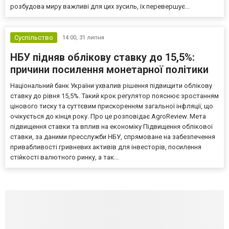
розбудова миру важливі для цих зусиль, їх перевершує...
Суспільство
14:00,
31 липня
НБУ підняв облікову ставку до 15,5%:
причини посилення монетарної політики
Національний банк України ухвалив рішення підвищити облікову
ставку до рівня 15,5%. Такий крок регулятор пояснює зростанням
цінового тиску та суттєвим прискоренням загальної інфляції, що
очікується до кінця року. Про це розповідає AgroReview. Мета
підвищення ставки та вплив на економіку Підвищення облікової
ставки, за даними пресслужби НБУ, спрямоване на забезпечення
привабливості гривневих активів для інвесторів, посилення
стійкості валютного ринку, а так...