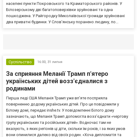
населені пункти Покровського та Краматорського районів. У
Білозерському дві багатоповерхівки зруйновані та одна
пошкоджена. У Райгородку Миколаївської громади зруйновані
два приватні будинки. У Слов’янську поранено людину, по...
Селидово и Новогродовке
Справочная
Так
Суспільство
16:00,
31 липня
За сприяння Меланії Трамп п'ятеро
українських дітей возз'єдналися з
родинами
Перша леді США Меланія Трамп уже впʼяте посприяла
поверненню додому українських дітей. Про це повідомили у
Білому домі, передає inshe.tv. У повідомленні Білого дому
зазначають, що Меланія Трамп допомогла возз’єднати «чергову
групу українських та російських дітей». Водночас там не
вказують, з яких регіонів ці діти, скільки їм років, і за яких умов
вони опинилися далеко від своїх родин. «Хоча дипломатія та