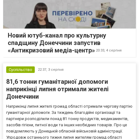
Новий ютуб-канал про культурну
спадщину Донеччини запустив
«Антикризовий медіа-центр»
20:33,
4 серпня
Суспільство
22:37,
3 серпня
81,6 тонни гуманітарної допомоги
наприкінці липня отримали жителі
Донеччини
Наприкінці липня жителі громад області отримали чергову партію
гуманітарної допомоги. За тиждень благодійні організації та
партнери розподілили понад 81 тонну продуктів, медикаментів,
засобів гігієни, питної води та інших необхідних товарів. Про це
повідомляють у Донецькій обласній військовій адміністрації.
Упродовж останнього тижня липня жителям громад області