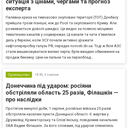
ситуація з цінами, чергами та прогноз
експерта
Паливна криза на тимчасово окуповані території (ТОТ) Донбасу
прийшла трохи пізніше, ніж до Росії та окупованого Криму. Але
розвивається доволі швидко. Це видно за появою місцевих
тематичних каналів у соцмережах. Ці канали та чати з’явилися
десь у березні, коли ЗСУ почали активно уражати
нафтопереробну галузь РФ, передає novosti.dn.ua. Тоді ж біля АЗС
стали вишиковуватися великі черги, були введені обмеження на
продаж бензину. Ціни на пальне та на переоблад...
Суспільство
14:35,
2 серпня
Донеччина під ударом: росіяни
обстріляли область 25 разів, Філашкін —
про наслідки
Протягом минулої доби, 1 серпня, російські війська 25 разів
обстріляли населені пункти Донецької області. Є жертви у
Дружківці, Краматорську та Слов’янську, повідомив начальник
ОВА Вадим Філашкін. За його словами, під ударом опинились