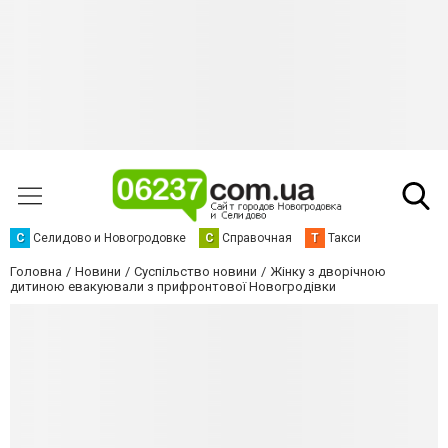
С
Селидово и Новогродовке
С
Справочная
Т
Такси
Головна
Новини
Суспільство новини
Жінку з дворічною
дитиною евакуювали з прифронтової Новогродівки