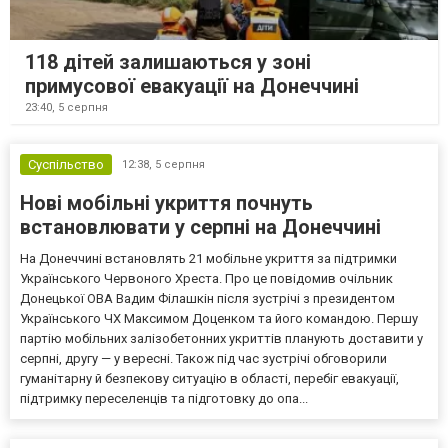
118 дітей залишаються у зоні
примусової евакуації на Донеччині
23:40,
5 серпня
Суспільство
12:38,
5 серпня
Нові мобільні укриття почнуть
встановлювати у серпні на Донеччині
На Донеччині встановлять 21 мобільне укриття за підтримки
Українського Червоного Хреста. Про це повідомив очільник
Донецької ОВА Вадим Філашкін після зустрічі з президентом
Українського ЧХ Максимом Доценком та його командою. Першу
партію мобільних залізобетонних укриттів планують доставити у
серпні, другу — у вересні. Також під час зустрічі обговорили
гуманітарну й безпекову ситуацію в області, перебіг евакуації,
підтримку переселенців та підготовку до опа...