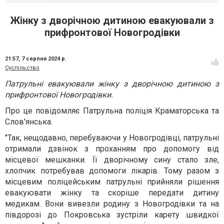
Жінку з дворічною дитиною евакуювали з
прифронтової Новогродівки
21:57,
7 серпня 2024 р.
Суспільство
Патрульні евакуювали жінку з дворічною дитиною з
прифронтової Новогродівки.
Про це повідомляє Патрульна поліція Краматорська та
Слов'янська.
"Так, нещодавно, перебуваючи у Новогродівці, патрульні
отримали дзвінок з проханням про допомогу від
місцевої мешканки. Її дворічному сину стало зле,
хлопчик потребував допомоги лікарів. Тому разом з
місцевим поліцейським патрульні прийняли рішення
евакуювати жінку та скоріше передати дитину
медикам. Вони вивезли родину з Новогродівки та на
півдорозі до Покровська зустріли карету швидкої