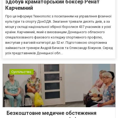
здобув краматорський боксер Ренат
Карчемний
Про це інформує Технополіс з посиланням на управління фізичної
культури та спорту ДонОДА. Змагання тривали десять днів, а за
місця у складі національної збірної боролися 437 учасників з усієї
країни. Карчемний, який є вихованцем Донецького обласного
спеціалізованого фахового коледжу спортивного профілю,
виступав у ваговій категорії до 52 кг. Підготовкою спортсмена
займаються тренери Андрій Бичков та Олександр Біжунов. Серед
усіх представників Донецької обл...
Суспільство
Безкоштовне медичне обстеження