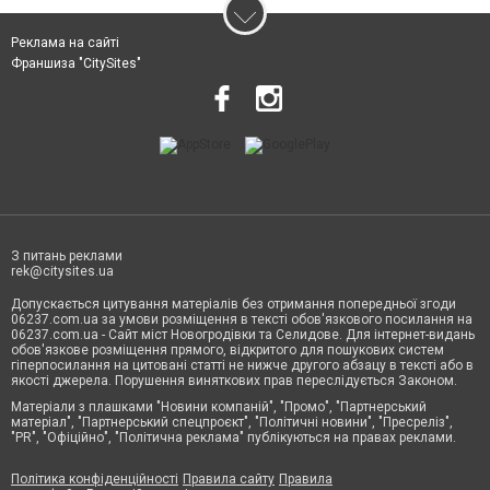
Реклама на сайті
Франшиза "CitySites"
З питань реклами
rek@citysites.ua
Допускається цитування матеріалів без отримання попередньої згоди
06237.com.ua за умови розміщення в тексті обов'язкового посилання на
06237.com.ua - Сайт міст Новогродівки та Селидове. Для інтернет-видань
обов'язкове розміщення прямого, відкритого для пошукових систем
гіперпосилання на цитовані статті не нижче другого абзацу в тексті або в
якості джерела. Порушення виняткових прав переслідується Законом.
Матеріали з плашками "Новини компаній", "Промо", "Партнерський
матеріал", "Партнерський спецпроєкт", "Політичні новини", "Пресреліз",
"PR", "Офіційно", "Політична реклама" публікуються на правах реклами.
Політика конфіденційності
Правила сайту
Правила