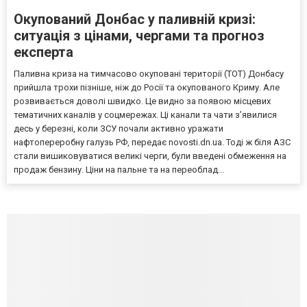
Окупований Донбас у паливній кризі:
ситуація з цінами, чергами та прогноз
експерта
Паливна криза на тимчасово окуповані території (ТОТ) Донбасу
прийшла трохи пізніше, ніж до Росії та окупованого Криму. Але
розвивається доволі швидко. Це видно за появою місцевих
тематичних каналів у соцмережах. Ці канали та чати з’явилися
десь у березні, коли ЗСУ почали активно уражати
нафтопереробну галузь РФ, передає novosti.dn.ua. Тоді ж біля АЗС
стали вишиковуватися великі черги, були введені обмеження на
продаж бензину. Ціни на пальне та на переоблад...