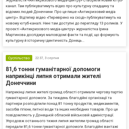
Журналісти «Антикризового медіа-центру» створили новий ютуб-
канал. Там публікуватимуть відео про культурну спадщину та
відомих людей Донеччини. Про це пише «Антикризовий медіа
центр». Відтепер відео «Перевірено на сході» публікуватимуть на
новому ютуб-каналі. Нині там доступні до перегляду 13 роликів. У
проєкті «Антикризового медіа-центру» журналістка Ірина
Мартинова досліджує маловідомі факти та події, що формують
культурну й історичну ідентичність Донець...
Суспільство
22:37,
3 серпня
81,6 тонни гуманітарної допомоги
наприкінці липня отримали жителі
Донеччини
Наприкінці липня жителі громад області отримали чергову партію
гуманітарної допомоги. За тиждень благодійні організації та
партнери розподілили понад 81 тонну продуктів, медикаментів,
засобів гігієни, питної води та інших необхідних товарів. Про це
повідомляють у Донецькій обласній військовій адміністрації.
Упродовж останнього тижня липня жителям громад області
передали 81,6 тонни гуманітарної допомоги. Благодійні вантажі