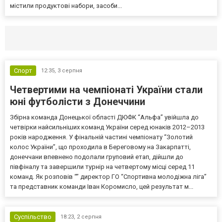
містили продуктові набори, засоби...
Селидово и Новогродовке
Справочная
Так
Спорт
12:35,
3 серпня
Четвертими на чемпіонаті України стали
юні футболісти з Донеччини
Збірна команда Донецької області ДЮФК “Альфа” увійшла до
четвірки найсильніших команд України серед юнаків 2012–2013
років народження. У фінальній частині чемпіонату “Золотий
колос України”, що проходила в Береговому на Закарпатті,
донеччани впевнено подолали груповий етап, дійшли до
півфіналу та завершили турнір на четвертому місці серед 11
команд. Як розповів “” директор ГО “Спортивна молодіжна ліга”
та представник команди Іван Коромисло, цей результат м...
Суспільство
18:23,
2 серпня