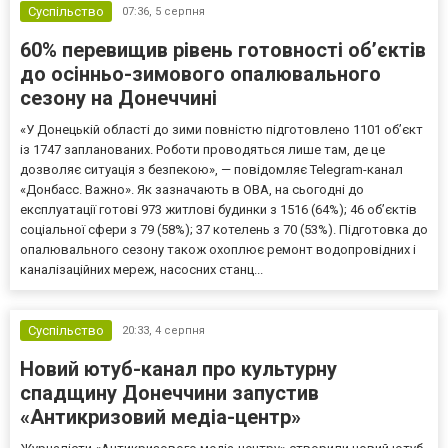
Суспільство
07:36,
5 серпня
60% перевищив рівень готовності об’єктів
до осінньо-зимового опалювального
сезону на Донеччині
«У Донецькій області до зими повністю підготовлено 1101 об’єкт
із 1747 запланованих. Роботи проводяться лише там, де це
дозволяє ситуація з безпекою», — повідомляє Telegram-канал
«Донбасс. Важно». Як зазначають в ОВА, на сьогодні до
експлуатації готові 973 житлові будинки з 1516 (64%); 46 об’єктів
соціальної сфери з 79 (58%); 37 котелень з 70 (53%). Підготовка до
опалювального сезону також охоплює ремонт водопровідних і
каналізаційних мереж, насосних станц...
Суспільство
20:33,
4 серпня
Новий ютуб-канал про культурну
спадщину Донеччини запустив
«Антикризовий медіа-центр»