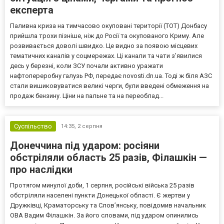
експерта
Паливна криза на тимчасово окуповані території (ТОТ) Донбасу
прийшла трохи пізніше, ніж до Росії та окупованого Криму. Але
розвивається доволі швидко. Це видно за появою місцевих
тематичних каналів у соцмережах. Ці канали та чати з’явилися
десь у березні, коли ЗСУ почали активно уражати
нафтопереробну галузь РФ, передає novosti.dn.ua. Тоді ж біля АЗС
стали вишиковуватися великі черги, були введені обмеження на
продаж бензину. Ціни на пальне та на переоблад...
Суспільство
14:35,
2 серпня
Донеччина під ударом: росіяни
обстріляли область 25 разів, Філашкін —
про наслідки
Протягом минулої доби, 1 серпня, російські війська 25 разів
обстріляли населені пункти Донецької області. Є жертви у
Дружківці, Краматорську та Слов’янську, повідомив начальник
ОВА Вадим Філашкін. За його словами, під ударом опинились