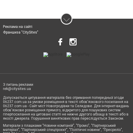
Реклама на сайті
Франшиза "CitySites"
З питань реклами
rek@citysites.ua
Допускається цитування матеріалів без отримання попередньої згоди
06237.com.ua за умови розміщення в тексті обов'язкового посилання на
06237.com.ua - Сайт міст Новогродівки та Селидове. Для інтернет-видань
обов'язкове розміщення прямого, відкритого для пошукових систем
гіперпосилання на цитовані статті не нижче другого абзацу в тексті або в
якості джерела. Порушення виняткових прав переслідується Законом.
Матеріали з плашками "Новини компаній", "Промо", "Партнерський
матеріал", "Партнерський спецпроєкт", "Політичні новини", "Пресреліз",