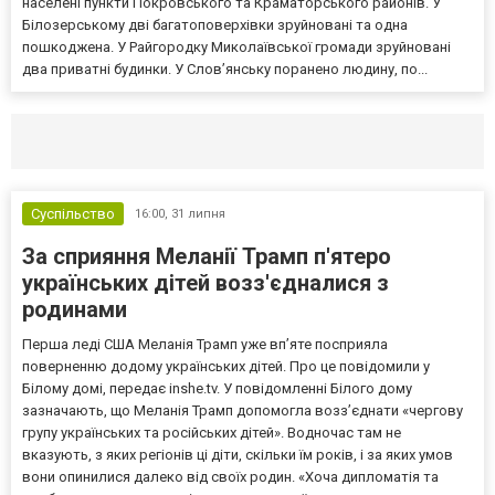
населені пункти Покровського та Краматорського районів. У
Білозерському дві багатоповерхівки зруйновані та одна
пошкоджена. У Райгородку Миколаївської громади зруйновані
два приватні будинки. У Слов’янську поранено людину, по...
Селидово и Новогродовке
Справочная
Так
Суспільство
16:00,
31 липня
За сприяння Меланії Трамп п'ятеро
українських дітей возз'єдналися з
родинами
Перша леді США Меланія Трамп уже впʼяте посприяла
поверненню додому українських дітей. Про це повідомили у
Білому домі, передає inshe.tv. У повідомленні Білого дому
зазначають, що Меланія Трамп допомогла возз’єднати «чергову
групу українських та російських дітей». Водночас там не
вказують, з яких регіонів ці діти, скільки їм років, і за яких умов
вони опинилися далеко від своїх родин. «Хоча дипломатія та