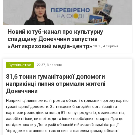
Новий ютуб-канал про культурну
спадщину Донеччини запустив
«Антикризовий медіа-центр»
20:33,
4 серпня
Суспільство
22:37,
3 серпня
81,6 тонни гуманітарної допомоги
наприкінці липня отримали жителі
Донеччини
Наприкінці липня жителі громад області отримали чергову партію
гуманітарної допомоги. За тиждень благодійні організації та
партнери розподілили понад 81 тонну продуктів, медикаментів,
засобів гігієни, питної води та інших необхідних товарів. Про це
повідомляють у Донецькій обласній військовій адміністрації.
Упродовж останнього тижня липня жителям громад області