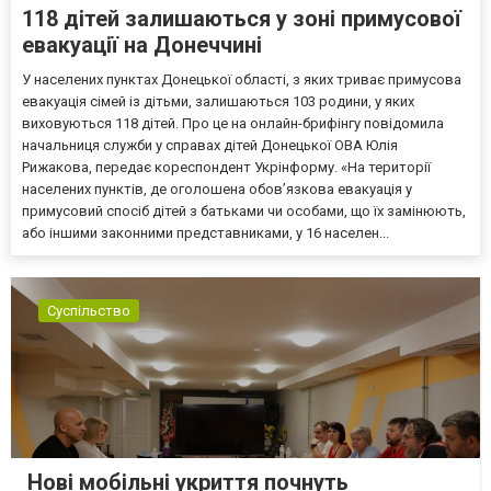
118 дітей залишаються у зоні примусової
евакуації на Донеччині
У населених пунктах Донецької області, з яких триває примусова
евакуація сімей із дітьми, залишаються 103 родини, у яких
виховуються 118 дітей. Про це на онлайн-брифінгу повідомила
начальниця служби у справах дітей Донецької ОВА Юлія
Рижакова, передає кореспондент Укрінформу. «На території
населених пунктів, де оголошена обов’язкова евакуація у
примусовий спосіб дітей з батьками чи особами, що їх замінюють,
або іншими законними представниками, у 16 населен...
Суспільство
Нові мобільні укриття почнуть