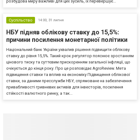
розбудова миру важливі для цих зусиль, їх перевершує...
Суспільство
14:00,
31 липня
НБУ підняв облікову ставку до 15,5%:
причини посилення монетарної політики
Національний банк України ухвалив рішення підвищити облікову
ставку до рівня 15,5%. Такий крок регулятор пояснює зростанням
цінового тиску та суттєвим прискоренням загальної інфляції, що
очікується до кінця року. Про це розповідає AgroReview. Мета
підвищення ставки та вплив на економіку Підвищення облікової
ставки, за даними пресслужби НБУ, спрямоване на забезпечення
привабливості гривневих активів для інвесторів, посилення
стійкості валютного ринку, а так...