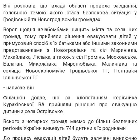
Він розповів, що влада області провела засідання,
головною темою якого стала безпекова ситуація у
Гродівській та Новогродівській громадах.
Ворог щодня авіабомбами нищить міста та села цих
громад, тому прийняли рішення евакуювати дітей у
примусовий спосіб з їх батьками або іншими законними
представниками з Новогродівки та сіл Маринівка,
Михайлівка, Лісівка, а також з сіл Промінь, Московське,
Балаган, Миколаївка, Миролюбівка, Малинівка та
селища Новоекономічне Гродівської ТГ, Полтавки
Іллінівської ТГ
- написав він.
Філашкін додав, що за клопотанням керівника
Курахівської ВА прийняли рішення про евакуацію
дитини з села Острівське.
Всього з чотирьох громад маємо до більш безпечних
регіонів України вивезуть 744 дитини з їх родинами.
До процесу евакуації дітей будуть залучені виключно