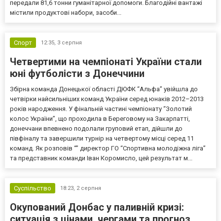
передали 81,6 тонни гуманітарної допомоги. Благодійні вантажі
містили продуктові набори, засоби...
Спорт
12:35,
3 серпня
Четвертими на чемпіонаті України стали
юні футболісти з Донеччини
Збірна команда Донецької області ДЮФК “Альфа” увійшла до
четвірки найсильніших команд України серед юнаків 2012–2013
років народження. У фінальній частині чемпіонату “Золотий
колос України”, що проходила в Береговому на Закарпатті,
донеччани впевнено подолали груповий етап, дійшли до
півфіналу та завершили турнір на четвертому місці серед 11
команд. Як розповів “” директор ГО “Спортивна молодіжна ліга”
та представник команди Іван Коромисло, цей результат м...
Суспільство
18:23,
2 серпня
Окупований Донбас у паливній кризі:
ситуація з цінами, чергами та прогноз