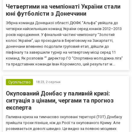
Четвертими на чемпіонаті України стали
юні футболісти з Донеччини
Збірна команда Донецької області ДЮФК “Альфа” увійшла до
четвірки найсильніших команд України серед юнаків 2012–2013
років народження. У фінальній частині чемпіонату “Золотий
колос України”, що проходила в Береговому на Закарпатті,
донеччани впевнено подолали груповий етап, дійшли до
півфіналу та завершили турнір на четвертому місці серед 11
команд. Як розповів “” директор ГО “Спортивна молодіжна ліга”
та представник команди Іван Коромисло, цей результат м...
Суспільство
18:23,
2 серпня
Окупований Донбас у паливній кризі:
ситуація з цінами, чергами та прогноз
експерта
Паливна криза на тимчасово окуповані території (ТОТ) Донбасу
прийшла трохи пізніше, ніж до Росії та окупованого Криму. Але
розвивається доволі швидко. Це видно за появою місцевих