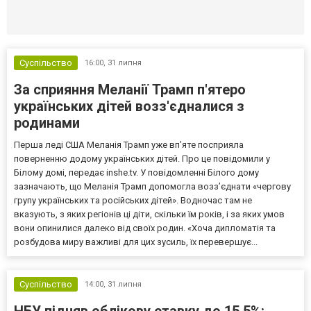
Селидово и Новогродовке
Справочная
Так
Суспільство
16:00,
31 липня
За сприяння Меланії Трамп п'ятеро
українських дітей возз'єдналися з
родинами
Перша леді США Меланія Трамп уже впʼяте посприяла
поверненню додому українських дітей. Про це повідомили у
Білому домі, передає inshe.tv. У повідомленні Білого дому
зазначають, що Меланія Трамп допомогла возз’єднати «чергову
групу українських та російських дітей». Водночас там не
вказують, з яких регіонів ці діти, скільки їм років, і за яких умов
вони опинилися далеко від своїх родин. «Хоча дипломатія та
розбудова миру важливі для цих зусиль, їх перевершує...
Суспільство
14:00,
31 липня
НБУ підняв облікову ставку до 15,5%: