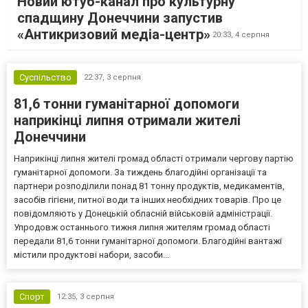
Новий ютуб-канал про культурну
спадщину Донеччини запустив
«Антикризовий медіа-центр»
20:33,
4 серпня
Суспільство
22:37,
3 серпня
81,6 тонни гуманітарної допомоги
наприкінці липня отримали жителі
Донеччини
Наприкінці липня жителі громад області отримали чергову партію
гуманітарної допомоги. За тиждень благодійні організації та
партнери розподілили понад 81 тонну продуктів, медикаментів,
засобів гігієни, питної води та інших необхідних товарів. Про це
повідомляють у Донецькій обласній військовій адміністрації.
Упродовж останнього тижня липня жителям громад області
передали 81,6 тонни гуманітарної допомоги. Благодійні вантажі
містили продуктові набори, засоби...
Спорт
12:35,
3 серпня