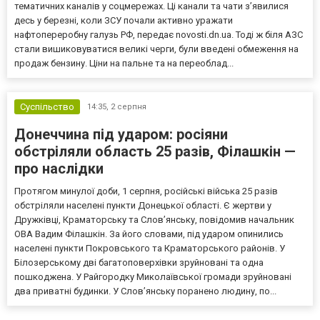
тематичних каналів у соцмережах. Ці канали та чати з’явилися
десь у березні, коли ЗСУ почали активно уражати
нафтопереробну галузь РФ, передає novosti.dn.ua. Тоді ж біля АЗС
стали вишиковуватися великі черги, були введені обмеження на
продаж бензину. Ціни на пальне та на переоблад...
Суспільство
14:35,
2 серпня
Донеччина під ударом: росіяни
обстріляли область 25 разів, Філашкін —
про наслідки
Протягом минулої доби, 1 серпня, російські війська 25 разів
обстріляли населені пункти Донецької області. Є жертви у
Дружківці, Краматорську та Слов’янську, повідомив начальник
ОВА Вадим Філашкін. За його словами, під ударом опинились
населені пункти Покровського та Краматорського районів. У
Білозерському дві багатоповерхівки зруйновані та одна
пошкоджена. У Райгородку Миколаївської громади зруйновані
два приватні будинки. У Слов’янську поранено людину, по...