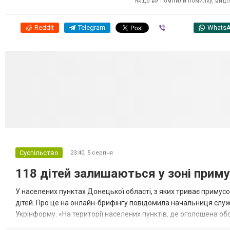
Якщо ви помітили помилку, виділі
Reddit
Telegram
Viber
Whats
Суспільство
23:40,
5 серпня
118 дітей залишаються у зоні приму
У населених пунктах Донецької області, з яких триває примусо
дітей. Про це на онлайн-брифінгу повідомила начальниця слу
Укрінформу. «На території населених пунктів, де оголошена обо
замінюють, або іншими законними представниками, у 16 населе