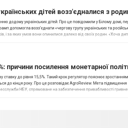
українських дітей возз'єдналися з род
ню додому українських дітей. Про це повідомили у Білому домі, п
рамп допомогла возз’єднати «чергову групу українських та російськ
оків, і за яких умов вони опинилися далеко від своїх родин. «Хоча ди
%: причини посилення монетарної полі
у ставку до рівня 15,5%. Такий крок регулятор пояснює зростанням
ться до кінця року. Про це розповідає AgroReview. Мета підвищення
пресслужби НБУ, спрямоване на забезпечення привабливості гривне