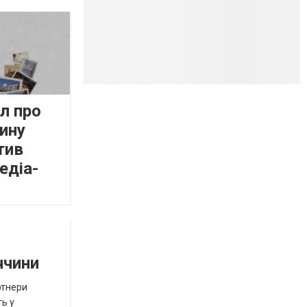
л про
ину
тив
едіа-
ччини
ртнери
ть у