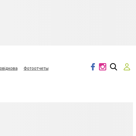
овідкова
Фотоотчеты