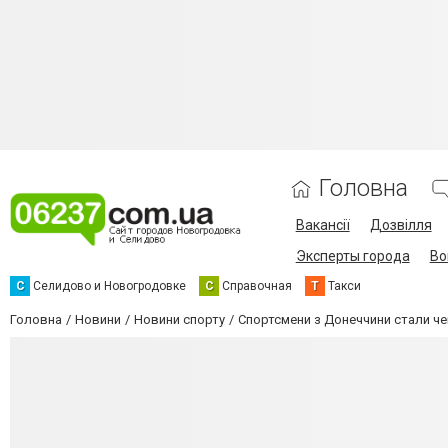
Головна
Вакансії
Дозвілля
Эксперты города
Во
С
Селидово и Новогродовке
С
Справочная
Т
Такси
Головна
Новини
Новини спорту
Спортсмени з Донеччини стали че