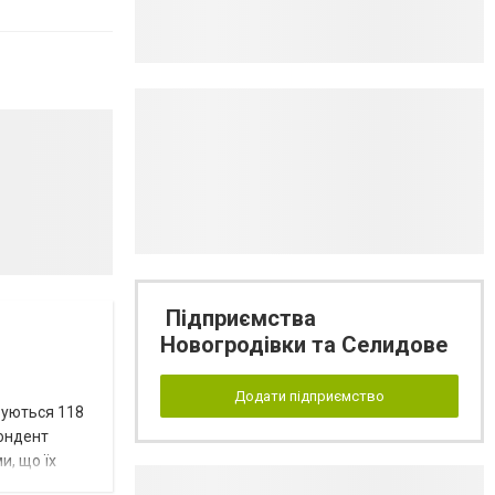
Підприємства
Новогродівки та Селидове
Додати підприємство
вуються 118
пондент
и, що їх