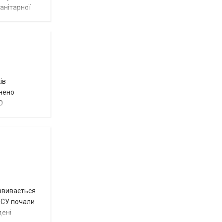
анітарної
ів
внено
О
озвивається
 ЗСУ почали
дені