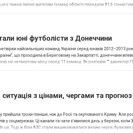
нього тижня липня жителям громад області передали 81,6 тонни гум
и...
тали юні футболісти з Донеччини
етвірки найсильніших команд України серед юнаків 2012–2013 рок
країни”, що проходила в Береговому на Закарпатті, донеччани впе
нір на четвертому місці серед 11 команд. Як розповів “” директор Г
исло, цей результат м...
 ситуація з цінами, чергами та прогноз
 прийшла трохи пізніше, ніж до Росії та окупованого Криму. Але р
в у соцмережах. Ці канали та чати з’явилися десь у березні, коли
.ua. Тоді ж біля АЗС стали вишиковуватися великі черги, були вве