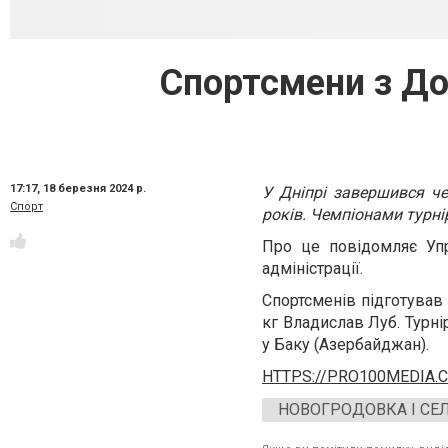
Спортсмени з До
17:17,
18 березня 2024 р.
У Дніпрі завершився че
Спорт
років. Чемпіонами турн
Про це повідомляє Упр
адміністрації.
Спортсменів підготував
кг Владислав Луб. Турні
у Баку (Азербайджан).
HTTPS://PRO100MEDIA.
НОВОГРОДОВКА І СЕ