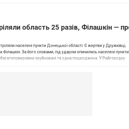
...
ріляли область 25 разів, Філашкін — пр
стріляли населені пункти Донецької області. Є жертви у Дружківці,
 Філашкін. За його словами, під ударом опинились населені пункти
і багатоповерхівки зруйновані та одна пошкоджена. У Райгородку
в’янську поранено людину, по...
овогродовке
Справочная
Такси