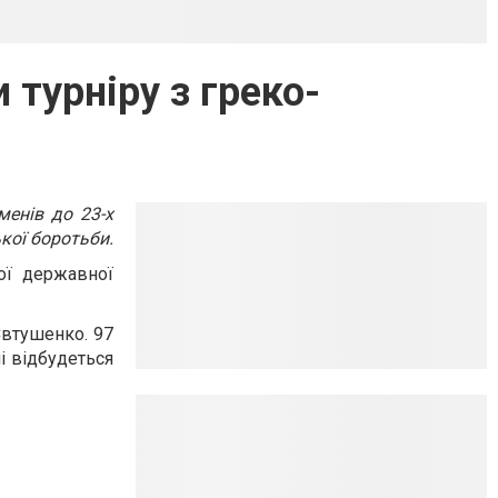
турніру з греко-
менів до 23-х
кої боротьби.
ої державної
Євтушенко. 97
і відбудеться