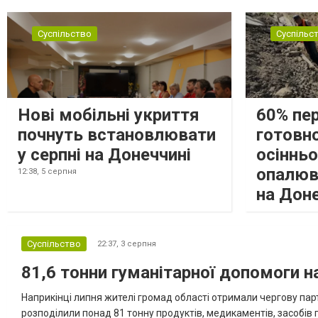
Суспільство
Суспільс
Нові мобільні укриття
60% пе
почнуть встановлювати
готовно
у серпні на Донеччині
осіннь
опалюв
12:38,
5 серпня
на Дон
Суспільство
22:37,
3 серпня
81,6 тонни гуманітарної допомоги 
Наприкінці липня жителі громад області отримали чергову парт
розподілили понад 81 тонну продуктів, медикаментів, засобів г