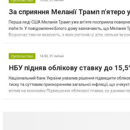
Суспільство
16:00,
31 липня
За сприяння Меланії Трамп п'ятеро 
Перша леді США Меланія Трамп уже впʼяте посприяла повернен
inshe.tv. У повідомленні Білого дому зазначають, що Меланія Т
Водночас там не вказують, з яких регіонів ці діти, скільки їм р
розбудова миру важливі для цих зусиль, їх перевершує...
Суспільство
14:00,
31 липня
НБУ підняв облікову ставку до 15,5
Національний банк України ухвалив рішення підвищити обліков
тиску та суттєвим прискоренням загальної інфляції, що очікує
вплив на економіку Підвищення облікової ставки, за даними 
для інвесторів, посилення стійкості валютного ринку, а так...