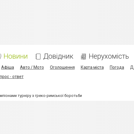
Новини
Довідник
Нерухомість
Афіша
Авто / Мото
Оголошення
Карта міста
Погода
Д
прос - ответ
мпіонами турніру з греко-римської боротьби