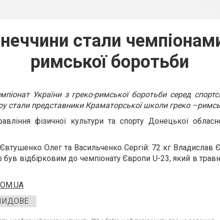
неччини стали чемпіонами 
римської боротьби
мпіонат України з греко-римської боротьби серед спортс
іру стали представники Краматорської школи греко –римсь
авління фізичної культури та спорту Донецької обласн
 Євтушенко Олег та Васильченко Сергій: 72 кг Владислав 
р був відбірковим до чемпіонату Європи U-23, який в травн
COM.UA
ЛИДОВЕ