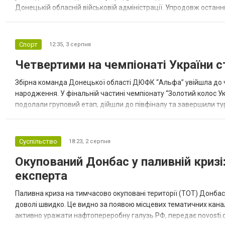
Донецькій обласній військовій адміністрації. Упродовж остан
допомоги. Благодійні вантажі містили продуктові набори, засоб
Спорт
12:35,
3 серпня
Четвертими на чемпіонаті України с
Збірна команда Донецької області ДЮФК “Альфа” увійшла до ч
народження. У фінальній частині чемпіонату “Золотий колос У
подолали груповий етап, дійшли до півфіналу та завершили тур
“Спортивна молодіжна ліга” та представник команди Іван Кором
Суспільство
18:23,
2 серпня
Окупований Донбас у паливній кризі:
експерта
Паливна криза на тимчасово окуповані території (ТОТ) Донбасу
доволі швидко. Це видно за появою місцевих тематичних каналі
активно уражати нафтопереробну галузь РФ, передає novosti.dn