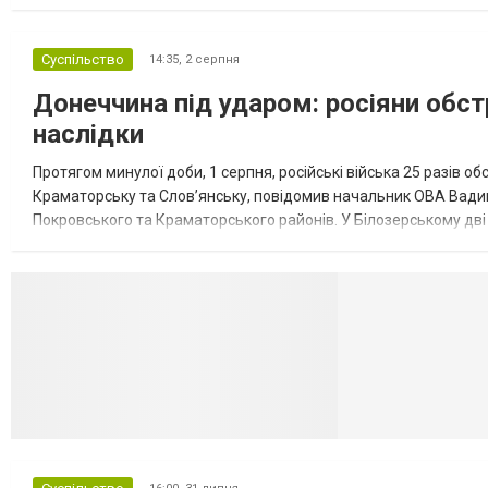
обмеження на продаж бензину. Ціни на пальне та на переоблад
Суспільство
14:35,
2 серпня
Донеччина під ударом: росіяни обст
наслідки
Протягом минулої доби, 1 серпня, російські війська 25 разів об
Краматорську та Слов’янську, повідомив начальник ОВА Вадим
Покровського та Краматорського районів. У Білозерському дв
Миколаївської громади зруйновані два приватні будинки. У Сло
Селидово и Н