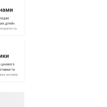
инами
ередає
их дітей».
пломатія та
тики
 цінового
 ставки та
вих активів