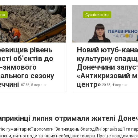
тво
Суспільство
ревищив рівень
Новий ютуб-кана
сті об’єктів до
культурну спадщ
о-зимового
Донеччини запус
ального сезону
«Антикризовий м
еччині
центр»
07:36,
5 серпня
20:33,
4 серпня
наприкінці липня отримали жителі Доне
ію гуманітарної допомоги. За тиждень благодійні організації та па
ігієни, питної води та інших необхідних товарів. Про це повідомляю