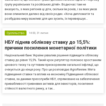
групу українських та російських дітей». Водночас там не
вказують, з яких регіонів ці діти, скільки їм років, і за яких умов
вони опинилися далеко від своїх родин. «Хоча дипломатія та
розбудова миру важливі для цих зусиль, їх перевершує...
Суспільство
14:00,
31 липня
НБУ підняв облікову ставку до 15,5%:
причини посилення монетарної політики
Національний банк України ухвалив рішення підвищити облікову
ставку до рівня 15,5%. Такий крок регулятор пояснює зростанням
цінового тиску та суттєвим прискоренням загальної інфляції, що
очікується до кінця року. Про це розповідає AgroReview. Мета
підвищення ставки та вплив на економіку Підвищення облікової
ставки, за даними пресслужби НБУ, спрямоване на забезпечення
привабливості гривневих активів для інвесторів, посилення
стійкості валютного ринку, а так...