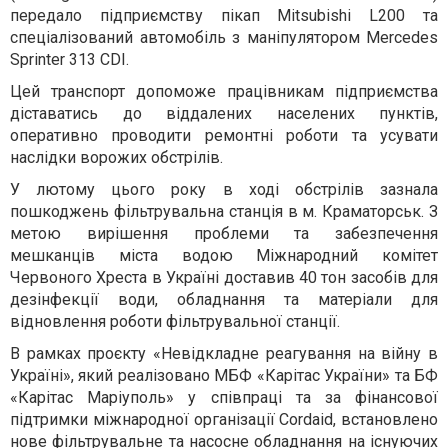
передало підприємству пікап Mitsubishi L200 та
спеціалізований автомобіль з маніпулятором Mercedes
Sprinter 313 CDI.
Цей транспорт допоможе працівникам підприємства
діставатись до віддалених населених пунктів,
оперативно проводити ремонтні роботи та усувати
наслідки ворожих обстрілів.
У лютому цього року в ході обстрілів зазнала
пошкоджень фільтрувальна станція в м. Краматорськ. З
метою вирішення проблеми та забезпечення
мешканців міста водою Міжнародний комітет
Червоного Хреста в Україні доставив 40 тон засобів для
дезінфекції води, обладнання та матеріали для
відновлення роботи фільтрувальної станції.
В рамках проєкту «Невідкладне реагування на війну в
Україні», який реалізовано МБФ «Карітас України» та БФ
«Карітас Маріуполь» у співпраці та за фінансової
підтримки міжнародної організації Cordaid, встановлено
нове фільтрувальне та насосне обладнання на існуючих