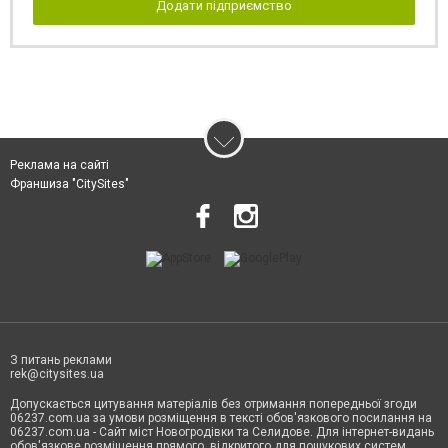
Додати підприємство
Реклама на сайті
Франшиза "CitySites"
З питань реклами
rek@citysites.ua
Допускається цитування матеріалів без отримання попередньої згоди
06237.com.ua за умови розміщення в тексті обов'язкового посилання на
06237.com.ua - Сайт міст Новогродівки та Селидове. Для інтернет-видань
обов'язкове розміщення прямого, відкритого для пошукових систем