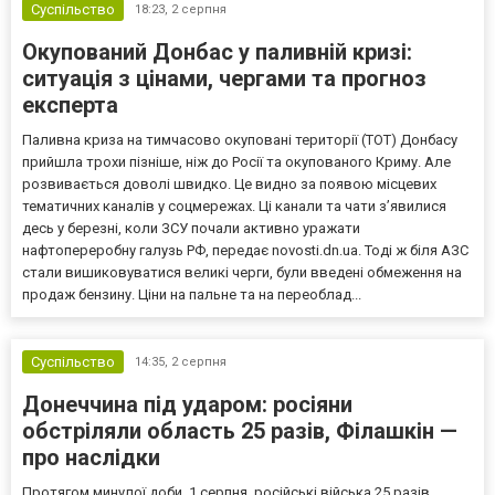
Суспільство
18:23,
2 серпня
Окупований Донбас у паливній кризі:
ситуація з цінами, чергами та прогноз
експерта
Паливна криза на тимчасово окуповані території (ТОТ) Донбасу
прийшла трохи пізніше, ніж до Росії та окупованого Криму. Але
розвивається доволі швидко. Це видно за появою місцевих
тематичних каналів у соцмережах. Ці канали та чати з’явилися
десь у березні, коли ЗСУ почали активно уражати
нафтопереробну галузь РФ, передає novosti.dn.ua. Тоді ж біля АЗС
стали вишиковуватися великі черги, були введені обмеження на
продаж бензину. Ціни на пальне та на переоблад...
Суспільство
14:35,
2 серпня
Донеччина під ударом: росіяни
обстріляли область 25 разів, Філашкін —
про наслідки
Протягом минулої доби, 1 серпня, російські війська 25 разів