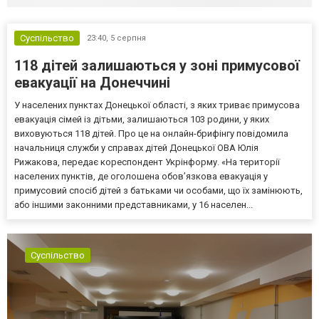
Суспільство
23:40,
5 серпня
118 дітей залишаються у зоні примусової
евакуації на Донеччині
У населених пунктах Донецької області, з яких триває примусова
евакуація сімей із дітьми, залишаються 103 родини, у яких
виховуються 118 дітей. Про це на онлайн-брифінгу повідомила
начальниця служби у справах дітей Донецької ОВА Юлія
Рижакова, передає кореспондент Укрінформу. «На території
населених пунктів, де оголошена обов’язкова евакуація у
примусовий спосіб дітей з батьками чи особами, що їх замінюють,
або іншими законними представниками, у 16 населен...
Суспільство