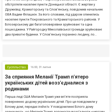
обстріляли населені пункти Донецької області. Є жертви у
Дружківці, Краматорську та Слов’янську, повідомив начальник
ОВА Вадим Філашкін. За його словами, під ударом опинились
населені пункти Покровського та Краматорського районів. У
Білозерському дві багатоповерхівки зруйновані та одна
пошкоджена. У Райгородку Миколаївської громади зруйновані
два приватні будинки. У Слов’янську поранено людину, по...
Селидово и Новогродовке
Справочная
Так
Суспільство
16:00,
31 липня
За сприяння Меланії Трамп п'ятеро
українських дітей возз'єдналися з
родинами
Перша леді США Меланія Трамп уже впʼяте посприяла
поверненню додому українських дітей. Про це повідомили у
Білому домі, передає inshe.tv. У повідомленні Білого дому
зазначають, що Меланія Трамп допомогла возз’єднати «чергову