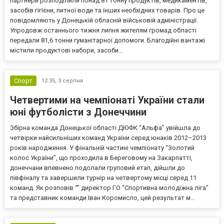
партнери розподілили понад 81 тонну продуктів, медикаментів,
засобів гігієни, питної води та інших необхідних товарів. Про це
повідомляють у Донецькій обласній військовій адміністрації.
Упродовж останнього тижня липня жителям громад області
передали 81,6 тонни гуманітарної допомоги. Благодійні вантажі
містили продуктові набори, засоби...
Спорт
12:35,
3 серпня
Четвертими на чемпіонаті України стали
юні футболісти з Донеччини
Збірна команда Донецької області ДЮФК “Альфа” увійшла до
четвірки найсильніших команд України серед юнаків 2012–2013
років народження. У фінальній частині чемпіонату “Золотий
колос України”, що проходила в Береговому на Закарпатті,
донеччани впевнено подолали груповий етап, дійшли до
півфіналу та завершили турнір на четвертому місці серед 11
команд. Як розповів “” директор ГО “Спортивна молодіжна ліга”
та представник команди Іван Коромисло, цей результат м...