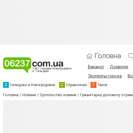
Головна
Вакансії
Дозвілля
Эксперты города
Во
С
Селидово и Новогродовке
С
Справочная
Т
Такси
Головна
Новини
Суспільство новини
Гуманітарну допомогу отрим