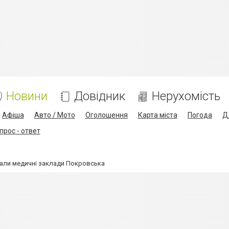
Новини
Довідник
Нерухомість
Афіша
Авто / Мото
Оголошення
Карта міста
Погода
Д
прос - ответ
али медичні заклади Покровська