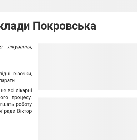
аклади Покровська
о лікування,
ідні візочки,
парати.
е всі лікарні
ого процесу.
егшать роботу
ї ради Віктор