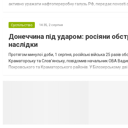
активно уражати нафтопереробну галузь РФ, передає novosti.dn
обмеження на продаж бензину. Ціни на пальне та на переоблад
Суспільство
14:35,
2 серпня
Донеччина під ударом: росіяни обст
наслідки
Протягом минулої доби, 1 серпня, російські війська 25 разів об
Краматорську та Слов’янську, повідомив начальник ОВА Вадим
Покровського та Краматорського районів. У Білозерському дв
Миколаївської громади зруйновані два приватні будинки. У Сло
Селидово и Н