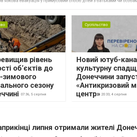
в’язкова евакуація у примусовий спосіб дітей з батьками чи особам
н...
тво
Суспільство
ревищив рівень
Новий ютуб-кана
сті об’єктів до
культурну спадщ
о-зимового
Донеччини запус
ального сезону
«Антикризовий м
еччині
центр»
07:36,
5 серпня
20:33,
4 серпня
наприкінці липня отримали жителі Доне