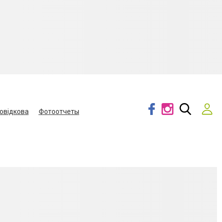
овідкова
Фотоотчеты