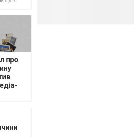
и, що їх
л про
ину
тив
едіа-
ччини