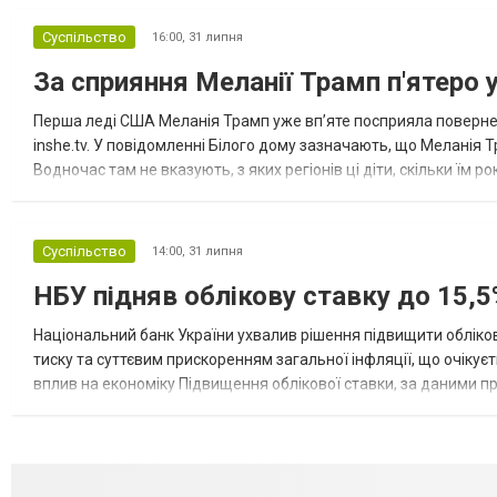
Суспільство
16:00,
31 липня
За сприяння Меланії Трамп п'ятеро 
Перша леді США Меланія Трамп уже впʼяте посприяла повернен
inshe.tv. У повідомленні Білого дому зазначають, що Меланія Т
Водночас там не вказують, з яких регіонів ці діти, скільки їм р
розбудова миру важливі для цих зусиль, їх перевершує...
Суспільство
14:00,
31 липня
НБУ підняв облікову ставку до 15,5
Національний банк України ухвалив рішення підвищити обліков
тиску та суттєвим прискоренням загальної інфляції, що очікує
вплив на економіку Підвищення облікової ставки, за даними 
для інвесторів, посилення стійкості валютного ринку, а так...