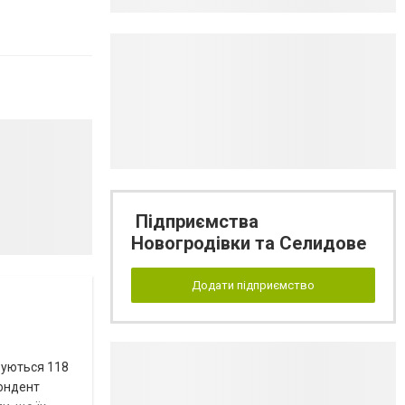
Підприємства
Новогродівки та Селидове
Додати підприємство
вуються 118
пондент