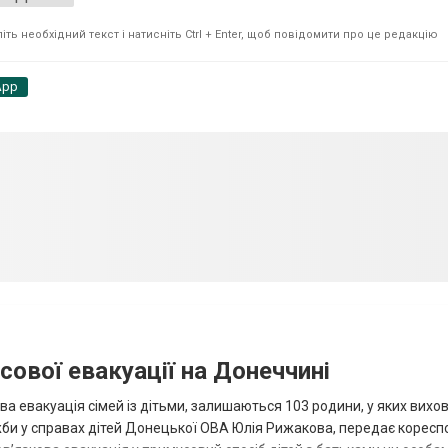
ть необхідний текст і натисніть Ctrl + Enter, щоб повідомити про це редакцію
App
сової евакуації на Донеччині
ва евакуація сімей із дітьми, залишаються 103 родини, у яких вихо
жби у справах дітей Донецької ОВА Юлія Рижакова, передає корес