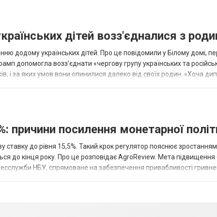
українських дітей возз'єдналися з род
ню додому українських дітей. Про це повідомили у Білому домі, п
рамп допомогла возз’єднати «чергову групу українських та російськ
оків, і за яких умов вони опинилися далеко від своїх родин. «Хоча ди
%: причини посилення монетарної полі
у ставку до рівня 15,5%. Такий крок регулятор пояснює зростанням
ться до кінця року. Про це розповідає AgroReview. Мета підвищення
пресслужби НБУ, спрямоване на забезпечення привабливості гривне