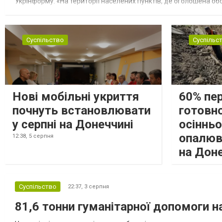
Укрінформу. «На території населених пунктів, де оголошена обо
замінюють, або іншими законними представниками, у 16 населе
Суспільство
Суспільс
Нові мобільні укриття
60% пе
почнуть встановлювати
готовно
у серпні на Донеччині
осіннь
опалюв
12:38,
5 серпня
на Дон
Суспільство
22:37,
3 серпня
81,6 тонни гуманітарної допомоги 