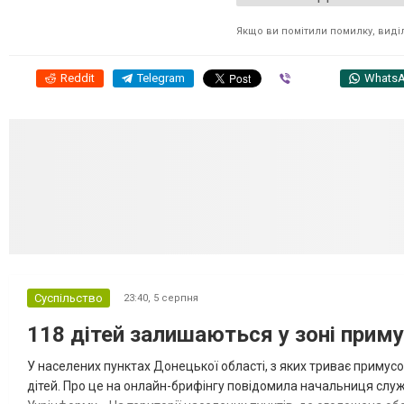
Якщо ви помітили помилку, виділі
Reddit
Telegram
Viber
Whats
Суспільство
23:40,
5 серпня
118 дітей залишаються у зоні приму
У населених пунктах Донецької області, з яких триває примусо
дітей. Про це на онлайн-брифінгу повідомила начальниця слу