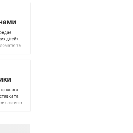
инами
ередає
их дітей».
пломатія та
тики
 цінового
 ставки та
вих активів