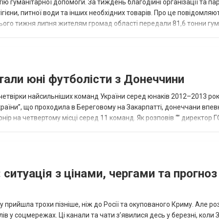
ію гуманітарної допомоги. За тиждень благодійні організації та па
ігієни, питної води та інших необхідних товарів. Про це повідомляю
нього тижня липня жителям громад області передали 81,6 тонни гум
и...
тали юні футболісти з Донеччини
етвірки найсильніших команд України серед юнаків 2012–2013 рок
країни”, що проходила в Береговому на Закарпатті, донеччани впе
нір на четвертому місці серед 11 команд. Як розповів “” директор Г
исло, цей результат м...
 ситуація з цінами, чергами та прогноз
 прийшла трохи пізніше, ніж до Росії та окупованого Криму. Але р
в у соцмережах. Ці канали та чати з’явилися десь у березні, коли