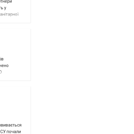
ртнери
ть у
анітарної
ів
внено
О
озвивається
 ЗСУ почали