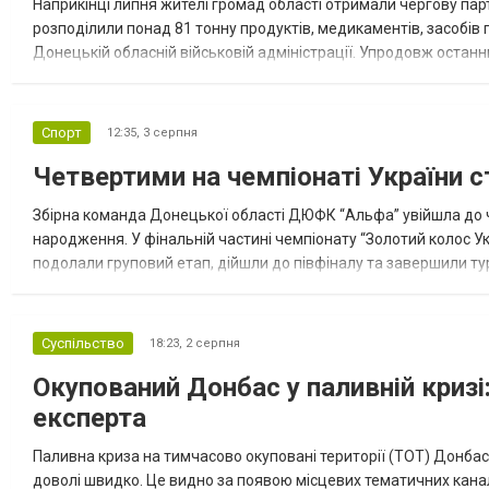
Наприкінці липня жителі громад області отримали чергову парт
розподілили понад 81 тонну продуктів, медикаментів, засобів г
Донецькій обласній військовій адміністрації. Упродовж остан
допомоги. Благодійні вантажі містили продуктові набори, засоб
Спорт
12:35,
3 серпня
Четвертими на чемпіонаті України с
Збірна команда Донецької області ДЮФК “Альфа” увійшла до ч
народження. У фінальній частині чемпіонату “Золотий колос У
подолали груповий етап, дійшли до півфіналу та завершили тур
“Спортивна молодіжна ліга” та представник команди Іван Кором
Суспільство
18:23,
2 серпня
Окупований Донбас у паливній кризі:
експерта
Паливна криза на тимчасово окуповані території (ТОТ) Донбасу
доволі швидко. Це видно за появою місцевих тематичних каналі