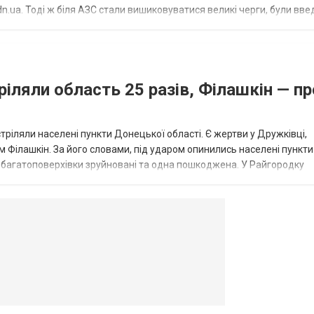
.ua. Тоді ж біля АЗС стали вишиковуватися великі черги, були вве
...
ріляли область 25 разів, Філашкін — пр
стріляли населені пункти Донецької області. Є жертви у Дружківці,
 Філашкін. За його словами, під ударом опинились населені пункти
і багатоповерхівки зруйновані та одна пошкоджена. У Райгородку
в’янську поранено людину, по...
овогродовке
Справочная
Такси