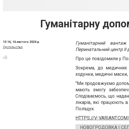
Гуманітарну допо
13:16,
16 лютого 2024 р.
Гуманітарний вантаж 
Суспільство
Перинатальний центр II 
Про це повідомили у Пок
Зокрема, до медичних з
ходунки, медичні маски,
"Ми продовжуємо допома
мають змогу забезпеч
Сподіваємось, що надан
лікарів, які працюють 
Поліщук.
HTTPS://V-VARIANT.COM
НОВОГРОДОВКА І СЕ