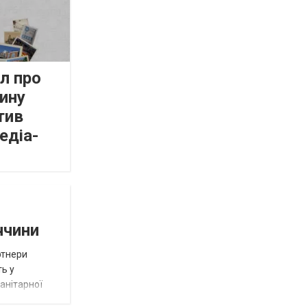
л про
ину
тив
едіа-
ччини
ртнери
ть у
анітарної