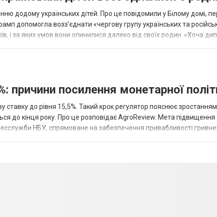
ню додому українських дітей. Про це повідомили у Білому домі, п
рамп допомогла возз’єднати «чергову групу українських та російськ
оків, і за яких умов вони опинилися далеко від своїх родин. «Хоча ди
%: причини посилення монетарної полі
у ставку до рівня 15,5%. Такий крок регулятор пояснює зростанням
ться до кінця року. Про це розповідає AgroReview. Мета підвищення
пресслужби НБУ, спрямоване на забезпечення привабливості гривне