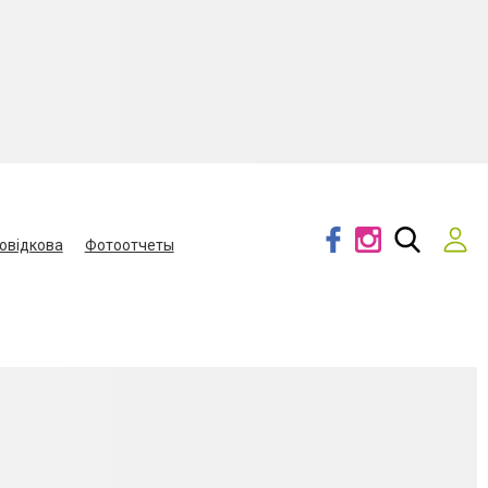
овідкова
Фотоотчеты