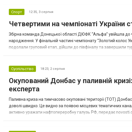
Спорт
12:35,
3 серпня
Четвертими на чемпіонаті України с
Збірна команда Донецької області ДЮФК “Альфа” увійшла до ч
народження. У фінальній частині чемпіонату “Золотий колос У
подолали груповий етап, дійшли до півфіналу та завершили тур
“Спортивна молодіжна ліга” та представник команди Іван Кором
Суспільство
18:23,
2 серпня
Окупований Донбас у паливній кризі:
експерта
Паливна криза на тимчасово окуповані території (ТОТ) Донбасу
доволі швидко. Це видно за появою місцевих тематичних каналі
активно уражати нафтопереробну галузь РФ, передає novosti.dn
обмеження на продаж бензину. Ціни на пальне та на переоблад