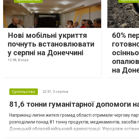
Нові мобільні укриття
60% пе
почнуть встановлювати
готовно
у серпні на Донеччині
осіннь
опалюв
12:38,
Вчора
на Дон
Суспільство
22:37,
3 серпня
81,6 тонни гуманітарної допомоги 
Наприкінці липня жителі громад області отримали чергову парт
розподілили понад 81 тонну продуктів, медикаментів, засобів г
Донецькій обласній військовій адміністрації. Упродовж остан
допомоги. Благодійні вантажі містили продуктові набори, засоб