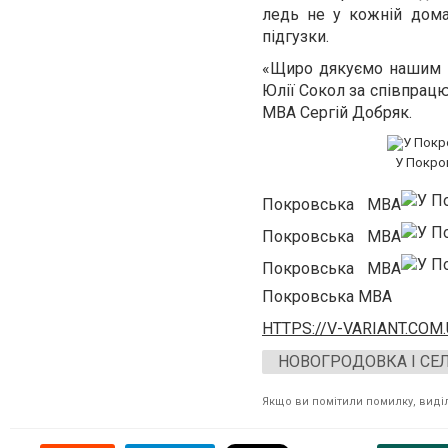
ледь не у кожній дома
підгузки.
«Щиро дякуємо нашим н
Юлії Сокол за співпрац
МВА Сергій Добряк.
У Покров
Покровська МВА
Покровська МВА
Покровська МВА
Покровська МВА
HTTPS://V-VARIANT.COM
НОВОГРОДОВКА І СЕ
Якщо ви помітили помилку, виділі