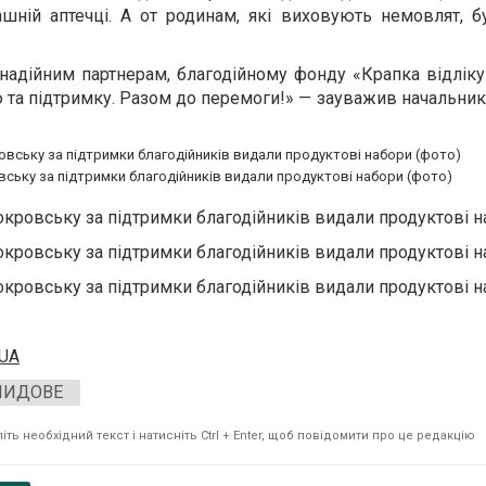
шній аптечці. А от родинам, які виховують немовлят, б
адійним партнерам, благодійному фонду «Крапка відліку
ю та підтримку. Разом до перемоги!» — зауважив начальни
ську за підтримки благодійників видали продуктові набори (фото)
.UA
ЛИДОВЕ
ть необхідний текст і натисніть Ctrl + Enter, щоб повідомити про це редакцію