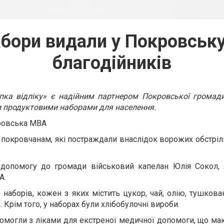
абори видали у Покровську
благодійників
пка відліку» є надійним партнером Покровської громади
 продуктовими наборами для населення.
ровська МВА
 покровчанам, які постраждали внаслідок ворожих обстрілі
 допомогу до громади військовий капелан Юлія Сокол, 
А.
 наборів, кожен з яких містить цукор, чай, олію, тушкова
 Крім того, у наборах були хлібобулочні вироби.
могли з ліками для екстреної медичної допомоги, що ма