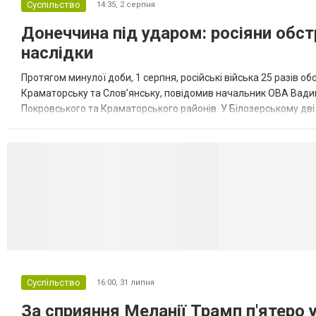
Суспільство
14:35,
2 серпня
Донеччина під ударом: росіяни обст
наслідки
Протягом минулої доби, 1 серпня, російські війська 25 разів об
Краматорську та Слов’янську, повідомив начальник ОВА Вадим
Покровського та Краматорського районів. У Білозерському дв
Миколаївської громади зруйновані два приватні будинки. У Сло
Селидово и Н
Суспільство
16:00,
31 липня
За сприяння Меланії Трамп п'ятеро 