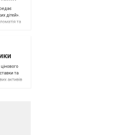
ередає
их дітей».
пломатія та
тики
 цінового
 ставки та
вих активів