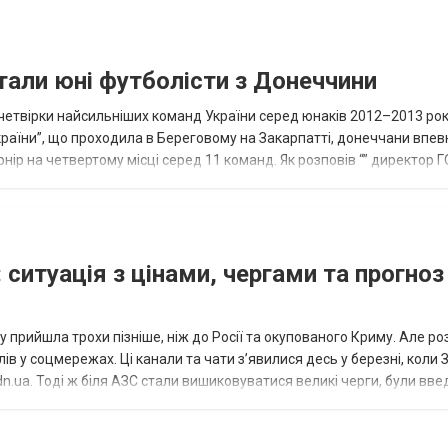
тали юні футболісти з Донеччини
етвірки найсильніших команд України серед юнаків 2012–2013 рок
країни”, що проходила в Береговому на Закарпатті, донеччани впе
нір на четвертому місці серед 11 команд. Як розповів “” директор Г
исло, цей результат м...
 ситуація з цінами, чергами та прогноз
 прийшла трохи пізніше, ніж до Росії та окупованого Криму. Але р
в у соцмережах. Ці канали та чати з’явилися десь у березні, коли
.ua. Тоді ж біля АЗС стали вишиковуватися великі черги, були вве
...