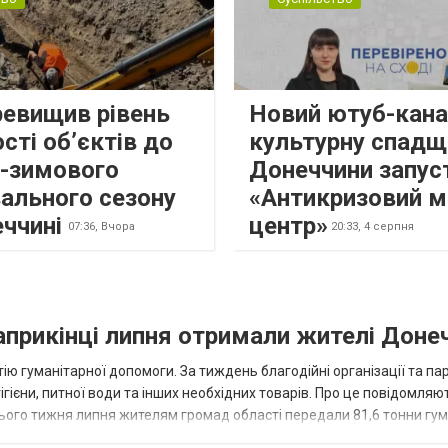
ревищив рівень
Новий ютуб-кана
сті об’єктів до
культурну спадщ
о-зимового
Донеччини запус
ального сезону
«Антикризовий м
еччині
центр»
07:36,
Вчора
20:33,
4 серпня
наприкінці липня отримали жителі Доне
ію гуманітарної допомоги. За тиждень благодійні організації та па
ігієни, питної води та інших необхідних товарів. Про це повідомляю
нього тижня липня жителям громад області передали 81,6 тонни гум
и...