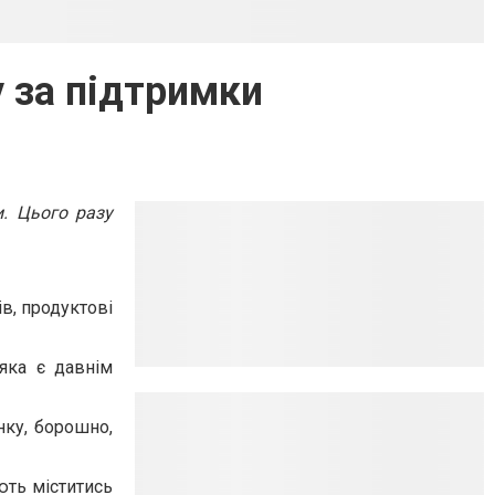
 за підтримки
. Цього разу
в, продуктові
яка є давнім
нку, борошно,
ють міститись