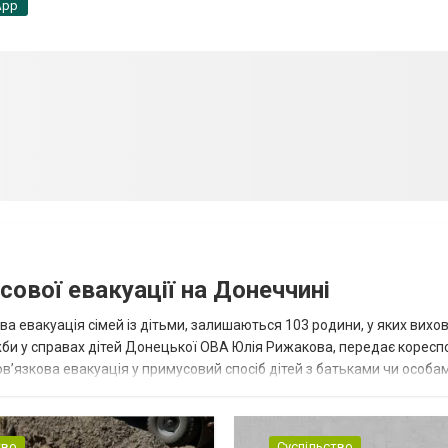
App
сової евакуації на Донеччині
ва евакуація сімей із дітьми, залишаються 103 родини, у яких вихо
жби у справах дітей Донецької ОВА Юлія Рижакова, передає корес
в’язкова евакуація у примусовий спосіб дітей з батьками чи особам
н...
тво
Суспільство