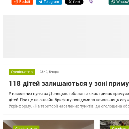
Reddit
Telegram
Viber
Whats
Суспільство
23:40,
Вчора
118 дітей залишаються у зоні приму
У населених пунктах Донецької області, з яких триває примусо
дітей. Про це на онлайн-брифінгу повідомила начальниця слу
Укрінформу. «На території населених пунктів, де оголошена обо
замінюють, або іншими законними представниками, у 16 населе
Суспільство
Суспільс