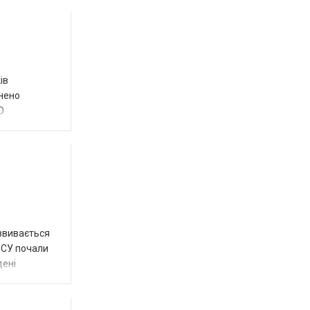
ів
внено
О
озвивається
 ЗСУ почали
дені