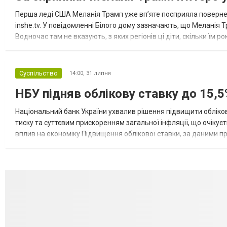
Перша леді США Меланія Трамп уже впʼяте посприяла повернен
inshe.tv. У повідомленні Білого дому зазначають, що Меланія Т
Водночас там не вказують, з яких регіонів ці діти, скільки їм р
розбудова миру важливі для цих зусиль, їх перевершує...
Суспільство
14:00,
31 липня
НБУ підняв облікову ставку до 15,5
Національний банк України ухвалив рішення підвищити обліков
тиску та суттєвим прискоренням загальної інфляції, що очікує
вплив на економіку Підвищення облікової ставки, за даними 
для інвесторів, посилення стійкості валютного ринку, а так...