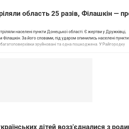
ріляли область 25 разів, Філашкін — пр
стріляли населені пункти Донецької області. Є жертви у Дружківці,
 Філашкін. За його словами, під ударом опинились населені пункти
і багатоповерхівки зруйновані та одна пошкоджена. У Райгородку
в’янську поранено людину, по...
овогродовке
Справочная
Такси
українських дітей возз'єдналися з род