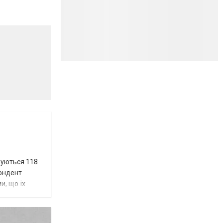
вуються 118
пондент
и, що їх