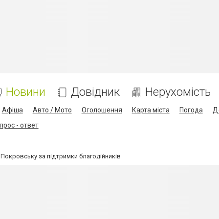
Новини
Довідник
Нерухомість
Афіша
Авто / Мото
Оголошення
Карта міста
Погода
Д
прос - ответ
 Покровську за підтримки благодійників