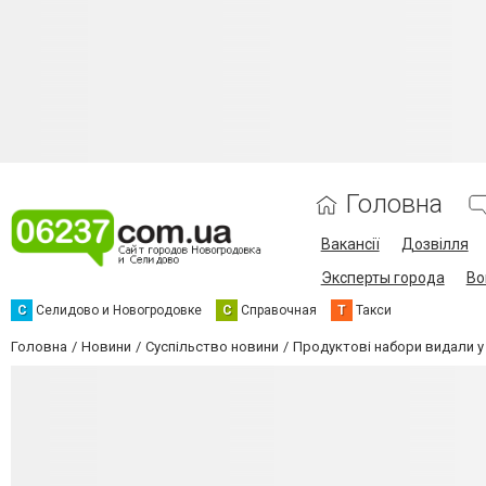
Головна
Вакансії
Дозвілля
Эксперты города
Во
С
Селидово и Новогродовке
С
Справочная
Т
Такси
Головна
Новини
Суспільство новини
Продуктові набори видали у