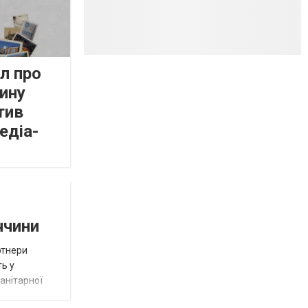
л про
ину
тив
едіа-
ччини
ртнери
ть у
анітарної