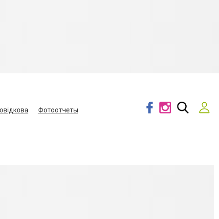
овідкова
Фотоотчеты