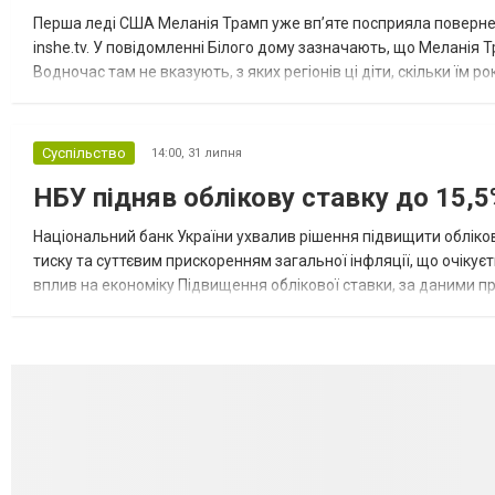
Перша леді США Меланія Трамп уже впʼяте посприяла повернен
inshe.tv. У повідомленні Білого дому зазначають, що Меланія Т
Водночас там не вказують, з яких регіонів ці діти, скільки їм р
розбудова миру важливі для цих зусиль, їх перевершує...
Суспільство
14:00,
31 липня
НБУ підняв облікову ставку до 15,5
Національний банк України ухвалив рішення підвищити обліков
тиску та суттєвим прискоренням загальної інфляції, що очікує
вплив на економіку Підвищення облікової ставки, за даними 
для інвесторів, посилення стійкості валютного ринку, а так...