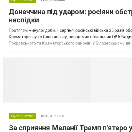
Донеччина під ударом: росіяни обст
наслідки
Протягом минулої доби, 1 серпня, російські війська 25 разів об
Краматорську та Слов’янську, повідомив начальник ОВА Вадим
Покровського та Краматорського районів. У Білозерському дв
Миколаївської громади зруйновані два приватні будинки. У Сло
Селидово и Н
Суспільство
16:00,
31 липня
За сприяння Меланії Трамп п'ятеро 