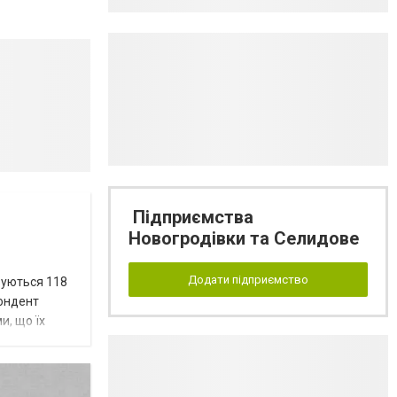
Підприємства
Новогродівки та Селидове
Додати підприємство
вуються 118
пондент
и, що їх