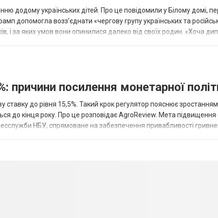
ню додому українських дітей. Про це повідомили у Білому домі, п
рамп допомогла возз’єднати «чергову групу українських та російськ
оків, і за яких умов вони опинилися далеко від своїх родин. «Хоча ди
%: причини посилення монетарної полі
у ставку до рівня 15,5%. Такий крок регулятор пояснює зростанням
ться до кінця року. Про це розповідає AgroReview. Мета підвищення
пресслужби НБУ, спрямоване на забезпечення привабливості гривне