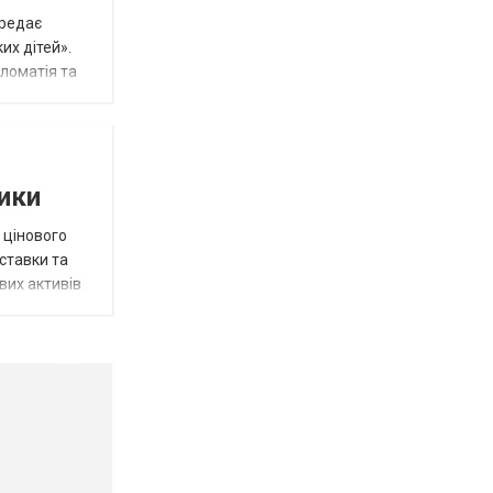
ередає
их дітей».
пломатія та
тики
 цінового
 ставки та
вих активів