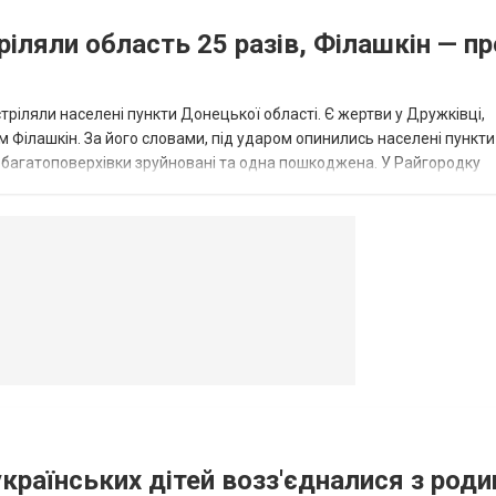
ріляли область 25 разів, Філашкін — пр
стріляли населені пункти Донецької області. Є жертви у Дружківці,
 Філашкін. За його словами, під ударом опинились населені пункти
і багатоповерхівки зруйновані та одна пошкоджена. У Райгородку
в’янську поранено людину, по...
овогродовке
Справочная
Такси
українських дітей возз'єдналися з род