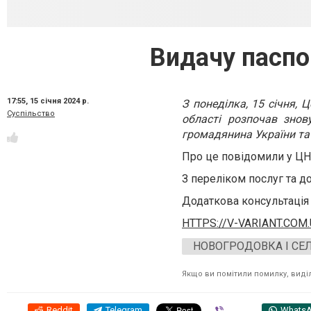
Видачу паспо
17:55,
15 січня 2024 р.
З понеділка, 15 січня,
Суспільство
області розпочав зно
громадянина України та
Про це повідомили у ЦН
З переліком послуг та 
Додаткова консультація 
HTTPS://V-VARIANT.COM
НОВОГРОДОВКА І СЕ
Якщо ви помітили помилку, виділі
Reddit
Telegram
Viber
Whats