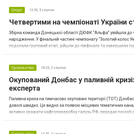
Спорт
12:35,
3 серпня
Четвертими на чемпіонаті України с
Збірна команда Донецької області ДЮФК “Альфа” увійшла до ч
народження. У фінальній частині чемпіонату “Золотий колос У
подолали груповий етап, дійшли до півфіналу та завершили тур
“Спортивна молодіжна ліга” та представник команди Іван Кором
Суспільство
18:23,
2 серпня
Окупований Донбас у паливній кризі:
експерта
Паливна криза на тимчасово окуповані території (ТОТ) Донбасу
доволі швидко. Це видно за появою місцевих тематичних каналі
активно уражати нафтопереробну галузь РФ, передає novosti.dn
обмеження на продаж бензину. Ціни на пальне та на переоблад
Суспільство
14:35,
2 серпня