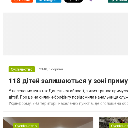
Суспільство
23:40,
5 серпня
118 дітей залишаються у зоні приму
У населених пунктах Донецької області, з яких триває примусо
дітей. Про це на онлайн-брифінгу повідомила начальниця слу
Укрінформу. «На території населених пунктів, де оголошена обо
замінюють, або іншими законними представниками, у 16 населе
Суспільство
Суспільс