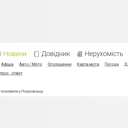
Новини
Довідник
Нерухомість
Афіша
Авто / Мото
Оголошення
Карта міста
Погода
Д
прос - ответ
ну поновили у Покровську