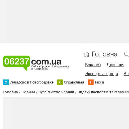
Головна
Вакансії
Дозвілля
Эксперты города
Во
С
Селидово и Новогродовке
С
Справочная
Т
Такси
Головна
Новини
Суспільство новини
Видачу паспортів та їх замі