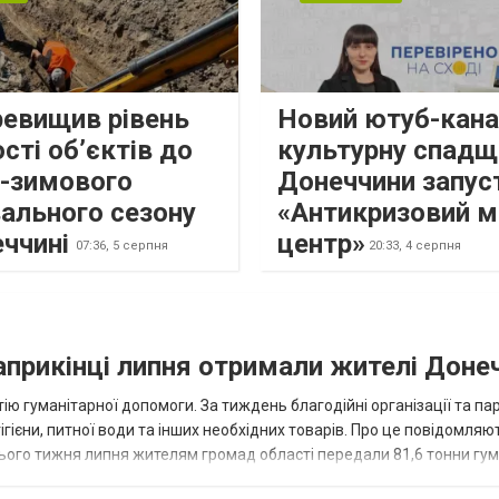
ревищив рівень
Новий ютуб-кана
сті об’єктів до
культурну спадщ
о-зимового
Донеччини запус
ального сезону
«Антикризовий м
еччині
центр»
07:36,
5 серпня
20:33,
4 серпня
наприкінці липня отримали жителі Доне
ію гуманітарної допомоги. За тиждень благодійні організації та па
ігієни, питної води та інших необхідних товарів. Про це повідомляю
нього тижня липня жителям громад області передали 81,6 тонни гум
и...