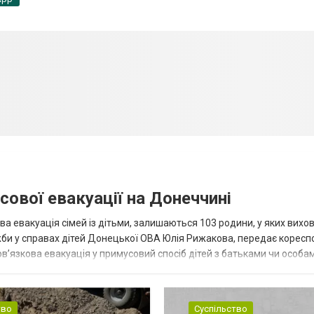
сової евакуації на Донеччині
ва евакуація сімей із дітьми, залишаються 103 родини, у яких вихо
жби у справах дітей Донецької ОВА Юлія Рижакова, передає корес
в’язкова евакуація у примусовий спосіб дітей з батьками чи особам
н...
тво
Суспільство