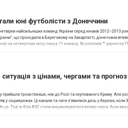
тали юні футболісти з Донеччини
етвірки найсильніших команд України серед юнаків 2012–2013 рок
країни”, що проходила в Береговому на Закарпатті, донеччани впе
нір на четвертому місці серед 11 команд. Як розповів “” директор Г
исло, цей результат м...
 ситуація з цінами, чергами та прогноз
 прийшла трохи пізніше, ніж до Росії та окупованого Криму. Але р
в у соцмережах. Ці канали та чати з’явилися десь у березні, коли
.ua. Тоді ж біля АЗС стали вишиковуватися великі черги, були вве
...