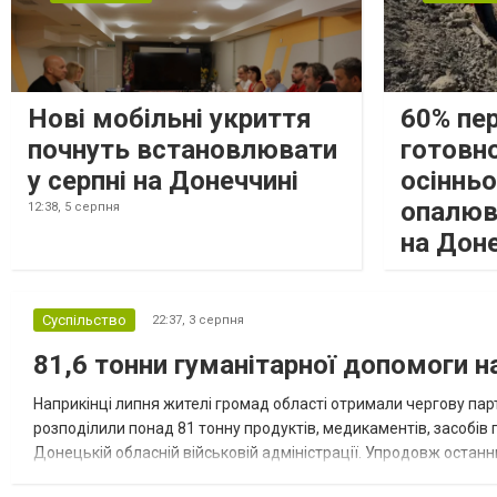
Нові мобільні укриття
60% пе
почнуть встановлювати
готовно
у серпні на Донеччині
осіннь
опалюв
12:38,
5 серпня
на Дон
Суспільство
22:37,
3 серпня
81,6 тонни гуманітарної допомоги 
Наприкінці липня жителі громад області отримали чергову парт
розподілили понад 81 тонну продуктів, медикаментів, засобів г
Донецькій обласній військовій адміністрації. Упродовж остан
допомоги. Благодійні вантажі містили продуктові набори, засоб