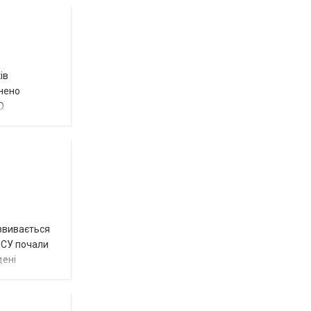
ів
внено
О
озвивається
 ЗСУ почали
дені