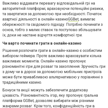
Важливо віддавати перевагу відповідальній грі на
авторитетній платформі, враховуючи потенційні ризики,
та звертатися за допомогою при необхідності. Початок
азартної діяльності в онлайн-казино
GGBet
, вимагає
обережності та свідомого підходу. Потрібно починати з
основ, тобто з малих ставок та поступово збільшувати
їх, доки не настане відчуття комфортної гри.
Чи варто починати грати в онлайн-казино
Рішення розпочати грати в онлайн-казино є особистим
вибором геймера. Проте важливо враховувати кілька
важливих моментів. Онлайн-казино пропонує
різноманітні ігри для розваг та захоплення. Зручність гри
з дому чи в дорозі за допомогою мобільних пристроїв
може бути привабливою альтернативою у порівнянні з
традиційними казино.
Бонуси та акції можуть забезпечити додаткову
цікавість. Різноманітність ігор, яку пропонує гральна
платформа GGBet, дозволяє вибирати між різними
жанрами розваг. Крім того, конфіденційність гри в