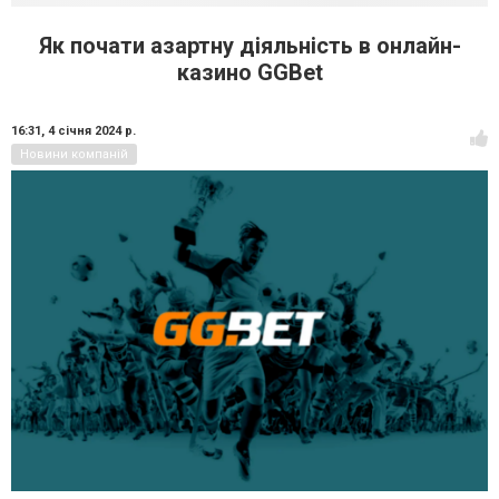
Як почати азартну діяльність в онлайн-
казино GGBet
16:31,
4 січня 2024 р.
Новини компаній