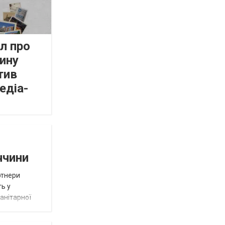
л про
ину
тив
едіа-
ччини
ртнери
ть у
анітарної