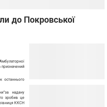
шли до Покровської
Амбулаторної
а призначений
к останнього
и”за надану
то зробив це
ерівниця ККСН