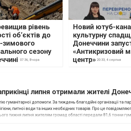
ревищив рівень
Новий ютуб-кана
сті об’єктів до
культурну спадщ
о-зимового
Донеччини запус
ального сезону
«Антикризовий м
еччині
центр»
07:36,
Вчора
20:33,
4 серпня
наприкінці липня отримали жителі Доне
ію гуманітарної допомоги. За тиждень благодійні організації та па
ігієни, питної води та інших необхідних товарів. Про це повідомляю
нього тижня липня жителям громад області передали 81,6 тонни гум
и...