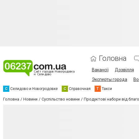
Головна
Вакансії
Дозвілля
Эксперты города
Во
С
Селидово и Новогродовке
С
Справочная
Т
Такси
Головна
Новини
Суспільство новини
Продуктові набори від благ