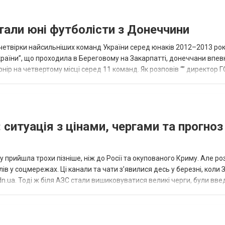
тали юні футболісти з Донеччини
етвірки найсильніших команд України серед юнаків 2012–2013 рок
країни”, що проходила в Береговому на Закарпатті, донеччани впе
нір на четвертому місці серед 11 команд. Як розповів “” директор Г
исло, цей результат м...
 ситуація з цінами, чергами та прогноз
 прийшла трохи пізніше, ніж до Росії та окупованого Криму. Але р
в у соцмережах. Ці канали та чати з’явилися десь у березні, коли
.ua. Тоді ж біля АЗС стали вишиковуватися великі черги, були вве
...