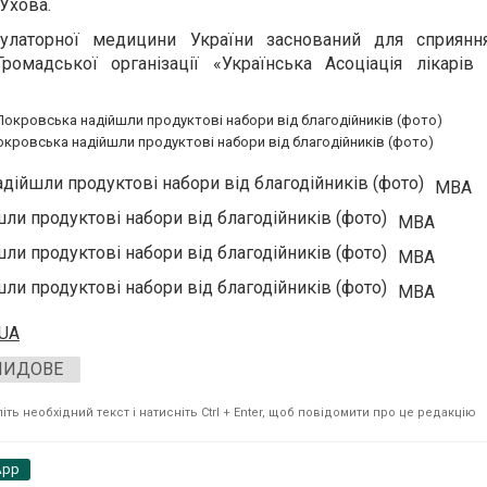
Ухова.
улаторної медицини України заснований для сприян
ромадської організації «Українська Асоціація лікарів 
кровська надійшли продуктові набори від благодійників (фото)
МВА
МВА
МВА
МВА
.UA
ЛИДОВЕ
ть необхідний текст і натисніть Ctrl + Enter, щоб повідомити про це редакцію
App