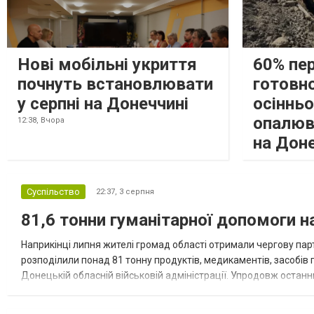
Нові мобільні укриття
60% пе
почнуть встановлювати
готовно
у серпні на Донеччині
осіннь
опалюв
12:38,
Вчора
на Дон
Суспільство
22:37,
3 серпня
81,6 тонни гуманітарної допомоги 
Наприкінці липня жителі громад області отримали чергову парт
розподілили понад 81 тонну продуктів, медикаментів, засобів г
Донецькій обласній військовій адміністрації. Упродовж остан
допомоги. Благодійні вантажі містили продуктові набори, засоб