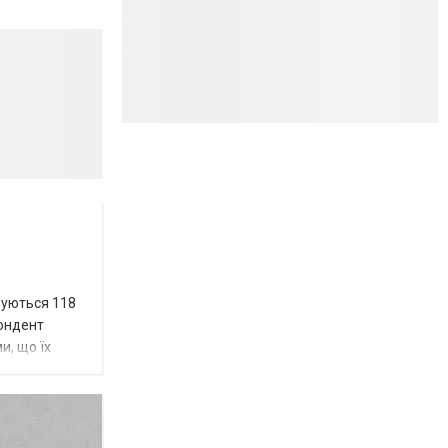
вуються 118
пондент
и, що їх