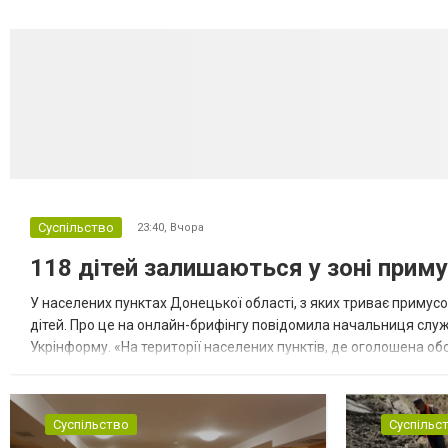
Суспільство
23:40,
Вчора
118 дітей залишаються у зоні приму
У населених пунктах Донецької області, з яких триває примусо
дітей. Про це на онлайн-брифінгу повідомила начальниця слу
Укрінформу. «На території населених пунктів, де оголошена обо
замінюють, або іншими законними представниками, у 16 населе
Суспільство
Суспільс