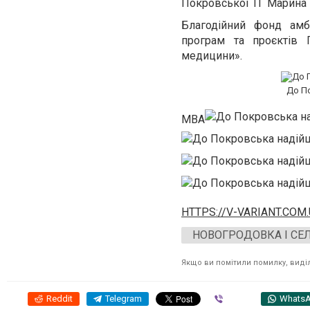
Покровської ТГ Марина 
Благодійний фонд амб
програм та проєктів Г
медицини».
До По
МВА
HTTPS://V-VARIANT.COM
НОВОГРОДОВКА І СЕ
Якщо ви помітили помилку, виділі
Reddit
Telegram
Viber
Whats