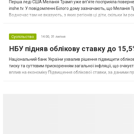
Перша леді США Меланія Трамп уже впʼяте посприяла повернен
inshe.tv. У повідомленні Білого дому зазначають, що Меланія Т
Водночас там не вказують, з яких регіонів ці діти, скільки їм р
розбудова миру важливі для цих зусиль, їх перевершує...
Суспільство
14:00,
31 липня
НБУ підняв облікову ставку до 15,5
Національний банк України ухвалив рішення підвищити обліков
тиску та суттєвим прискоренням загальної інфляції, що очікує
вплив на економіку Підвищення облікової ставки, за даними 
для інвесторів, посилення стійкості валютного ринку, а так...