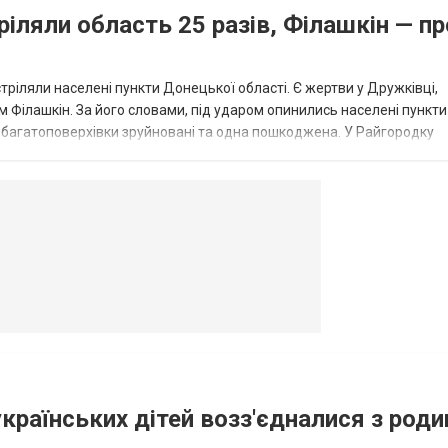
ріляли область 25 разів, Філашкін — пр
стріляли населені пункти Донецької області. Є жертви у Дружківці,
 Філашкін. За його словами, під ударом опинились населені пункти
і багатоповерхівки зруйновані та одна пошкоджена. У Райгородку
в’янську поранено людину, по...
овогродовке
Справочная
Такси
українських дітей возз'єдналися з род