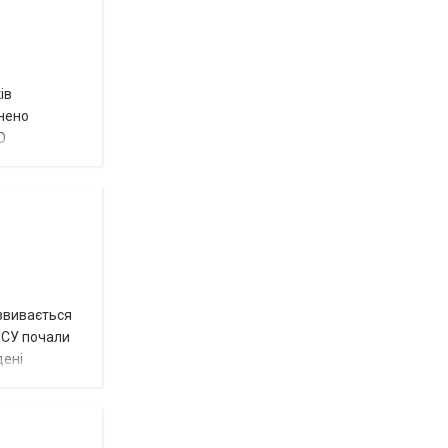
ів
внено
О
озвивається
 ЗСУ почали
дені