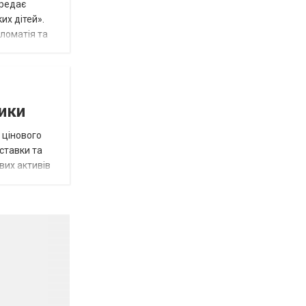
ередає
их дітей».
пломатія та
тики
 цінового
 ставки та
вих активів