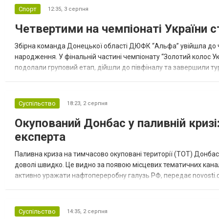
Спорт
12:35,
3 серпня
Четвертими на чемпіонаті України с
Збірна команда Донецької області ДЮФК “Альфа” увійшла до ч
народження. У фінальній частині чемпіонату “Золотий колос У
подолали груповий етап, дійшли до півфіналу та завершили тур
“Спортивна молодіжна ліга” та представник команди Іван Кором
Суспільство
18:23,
2 серпня
Окупований Донбас у паливній кризі:
експерта
Паливна криза на тимчасово окуповані території (ТОТ) Донбасу
доволі швидко. Це видно за появою місцевих тематичних каналі
активно уражати нафтопереробну галузь РФ, передає novosti.dn
обмеження на продаж бензину. Ціни на пальне та на переоблад
Суспільство
14:35,
2 серпня