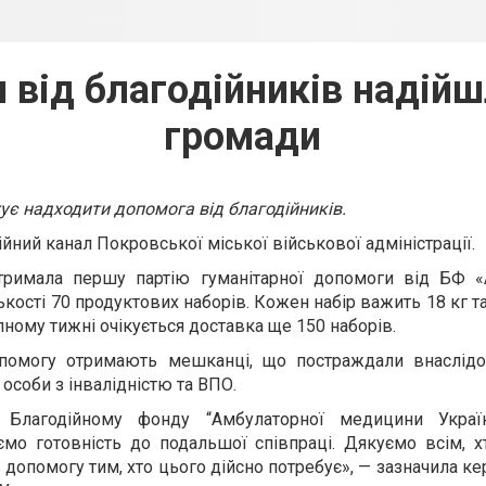
 від благодійників надій
громади
є надходити допомога від благодійників.
йний канал Покровської міської військової адміністрації.
тримала першу партію гуманітарної допомоги від БФ «
ькості 70 продуктових наборів. Кожен набір важить 18 кг т
тупному тижні очікується доставка ще 150 наборів.
опомогу отримають мешканці, що постраждали внаслідо
, особи з інвалідністю та ВПО.
 Благодійному фонду “Амбулаторної медицини Україн
мо готовність до подальшої співпраці. Дякуємо всім, х
допомогу тим, хто цього дійсно потребує», — зазначила к