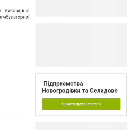
ня виконанню
амбулаторної
Підприємства
Новогродівки та Селидове
Додати підприємство