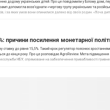
ню додому українських дітей. Про це повідомили у Білому домі, п
рамп допомогла возз’єднати «чергову групу українських та російськ
оків, і за яких умов вони опинилися далеко від своїх родин. «Хоча ди
%: причини посилення монетарної полі
у ставку до рівня 15,5%. Такий крок регулятор пояснює зростанням
ться до кінця року. Про це розповідає AgroReview. Мета підвищення
пресслужби НБУ, спрямоване на забезпечення привабливості гривне