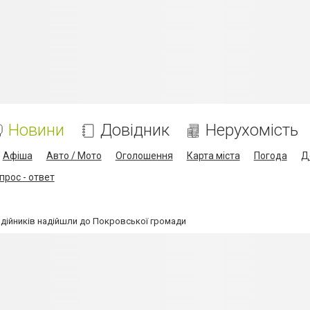
Новини
Довідник
Нерухомість
Афіша
Авто / Мото
Оголошення
Карта міста
Погода
Д
прос - ответ
одійників надійшли до Покровської громади