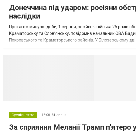
Донеччина під ударом: росіяни обст
наслідки
Протягом минулої доби, 1 серпня, російські війська 25 разів об
Краматорську та Слов’янську, повідомив начальник ОВА Вадим
Покровського та Краматорського районів. У Білозерському дв
Миколаївської громади зруйновані два приватні будинки. У Сло
Селидово и Н
Суспільство
16:00,
31 липня
За сприяння Меланії Трамп п'ятеро 