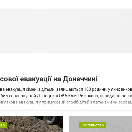
сової евакуації на Донеччині
ва евакуація сімей із дітьми, залишаються 103 родини, у яких вихо
жби у справах дітей Донецької ОВА Юлія Рижакова, передає корес
в’язкова евакуація у примусовий спосіб дітей з батьками чи особам
н...
тво
Суспільство