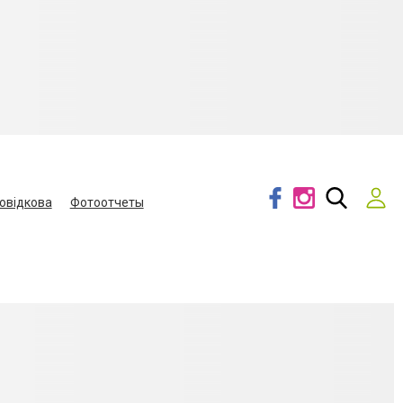
овідкова
Фотоотчеты