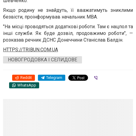
Шевченко.
Якщо родину не знайдуть, її вважатимуть зниклими
безвісти, проінформував начальник МВА.
"На місці проводяться додаткові роботи. Там є нацпол та
інші служби. Як буде дозвіл, продовжимо роботи", —
розказав речник ДСНС Донеччини Станіслав Балдін.
HTTPS://TRIBUN.COM.UA
НОВОГРОДОВКА І СЕЛИДОВЕ
Reddit
Telegram
Viber
WhatsApp