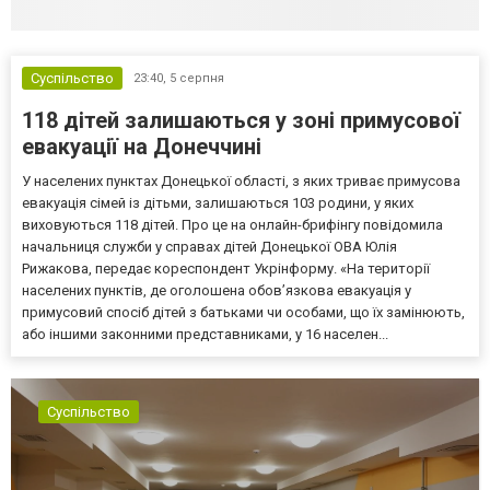
Суспільство
23:40,
5 серпня
118 дітей залишаються у зоні примусової
евакуації на Донеччині
У населених пунктах Донецької області, з яких триває примусова
евакуація сімей із дітьми, залишаються 103 родини, у яких
виховуються 118 дітей. Про це на онлайн-брифінгу повідомила
начальниця служби у справах дітей Донецької ОВА Юлія
Рижакова, передає кореспондент Укрінформу. «На території
населених пунктів, де оголошена обов’язкова евакуація у
примусовий спосіб дітей з батьками чи особами, що їх замінюють,
або іншими законними представниками, у 16 населен...
Суспільство