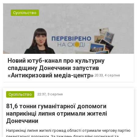
Суспільство
Новий ютуб-канал про культурну
спадщину Донеччини запустив
«Антикризовий медіа-центр»
20:33,
4 серпня
Суспільство
22:37,
3 серпня
81,6 тонни гуманітарної допомоги
наприкінці липня отримали жителі
Донеччини
Наприкінці липня жителі громад області отримали чергову партію
гуманітарної допомоги. За тиждень благодійні організації та