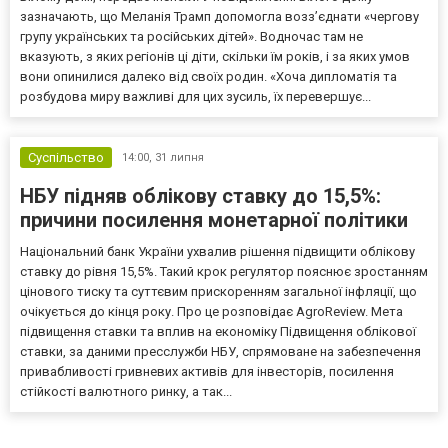
зазначають, що Меланія Трамп допомогла возз’єднати «чергову
групу українських та російських дітей». Водночас там не
вказують, з яких регіонів ці діти, скільки їм років, і за яких умов
вони опинилися далеко від своїх родин. «Хоча дипломатія та
розбудова миру важливі для цих зусиль, їх перевершує...
Суспільство
14:00,
31 липня
НБУ підняв облікову ставку до 15,5%:
причини посилення монетарної політики
Національний банк України ухвалив рішення підвищити облікову
ставку до рівня 15,5%. Такий крок регулятор пояснює зростанням
цінового тиску та суттєвим прискоренням загальної інфляції, що
очікується до кінця року. Про це розповідає AgroReview. Мета
підвищення ставки та вплив на економіку Підвищення облікової
ставки, за даними пресслужби НБУ, спрямоване на забезпечення
привабливості гривневих активів для інвесторів, посилення
стійкості валютного ринку, а так...