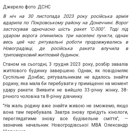
Джерело фото: ДСНС
В ніч на 30 листопада 2023 року російська армія
вдарила по Покровському району на Донеччині. Ворог
застосував одночасно шість ракет "С-300". Тоді під
ударом ворога опинились три населені пункти, однак
весь цей час рятувальні роботи продовжувались в
Новоградівці, де російська ракета влучила в
триповерховий житловий будинок.
Станом на сьогодні, 3 грудня 2023 року, розбір завалів
житлового будинку завершено. Однак, як повідомляє
Суспільне Донбас, рятувальникам не вдалось знайти
родину, яка мала би перебувати у приміщенні на момент
удару ракети. Виявити не вийшло 33-річну жінку, 38-
річного чоловіка та 8-річну дівчинку.
"На жаль родину вже знайти живою не зможемо, якщо
вона там перебувала. Завтра знову приїдуть кінологи,
переглядатиме знову все будівельне сміття", —
зазначив начальник Новогродівської МВА Олександр