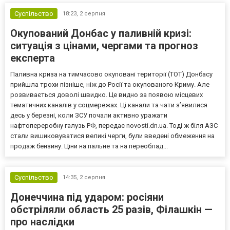
Суспільство
18:23,
2 серпня
Окупований Донбас у паливній кризі:
ситуація з цінами, чергами та прогноз
експерта
Паливна криза на тимчасово окуповані території (ТОТ) Донбасу
прийшла трохи пізніше, ніж до Росії та окупованого Криму. Але
розвивається доволі швидко. Це видно за появою місцевих
тематичних каналів у соцмережах. Ці канали та чати з’явилися
десь у березні, коли ЗСУ почали активно уражати
нафтопереробну галузь РФ, передає novosti.dn.ua. Тоді ж біля АЗС
стали вишиковуватися великі черги, були введені обмеження на
продаж бензину. Ціни на пальне та на переоблад...
Суспільство
14:35,
2 серпня
Донеччина під ударом: росіяни
обстріляли область 25 разів, Філашкін —
про наслідки