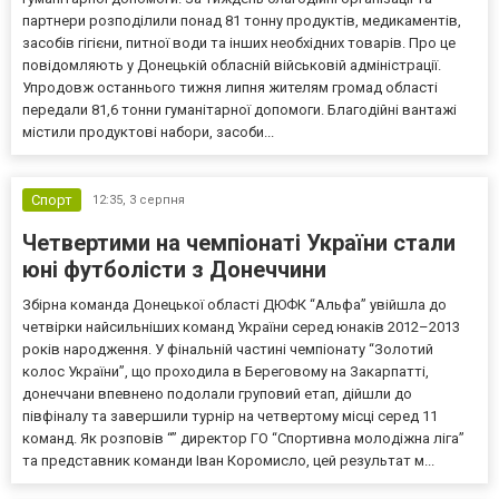
партнери розподілили понад 81 тонну продуктів, медикаментів,
засобів гігієни, питної води та інших необхідних товарів. Про це
повідомляють у Донецькій обласній військовій адміністрації.
Упродовж останнього тижня липня жителям громад області
передали 81,6 тонни гуманітарної допомоги. Благодійні вантажі
містили продуктові набори, засоби...
Спорт
12:35,
3 серпня
Четвертими на чемпіонаті України стали
юні футболісти з Донеччини
Збірна команда Донецької області ДЮФК “Альфа” увійшла до
четвірки найсильніших команд України серед юнаків 2012–2013
років народження. У фінальній частині чемпіонату “Золотий
колос України”, що проходила в Береговому на Закарпатті,
донеччани впевнено подолали груповий етап, дійшли до
півфіналу та завершили турнір на четвертому місці серед 11
команд. Як розповів “” директор ГО “Спортивна молодіжна ліга”
та представник команди Іван Коромисло, цей результат м...