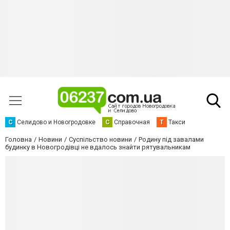
С
Селидово и Новогродовке
С
Справочная
Т
Такси
Головна
Новини
Суспільство новини
Родину під завалами
будинку в Новогродівці не вдалось знайти рятувальникам