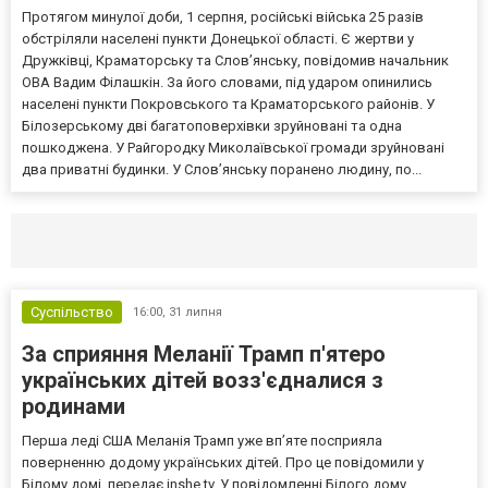
Протягом минулої доби, 1 серпня, російські війська 25 разів
обстріляли населені пункти Донецької області. Є жертви у
Дружківці, Краматорську та Слов’янську, повідомив начальник
ОВА Вадим Філашкін. За його словами, під ударом опинились
населені пункти Покровського та Краматорського районів. У
Білозерському дві багатоповерхівки зруйновані та одна
пошкоджена. У Райгородку Миколаївської громади зруйновані
два приватні будинки. У Слов’янську поранено людину, по...
Селидово и Новогродовке
Справочная
Так
Суспільство
16:00,
31 липня
За сприяння Меланії Трамп п'ятеро
українських дітей возз'єдналися з
родинами
Перша леді США Меланія Трамп уже впʼяте посприяла
поверненню додому українських дітей. Про це повідомили у
Білому домі, передає inshe.tv. У повідомленні Білого дому