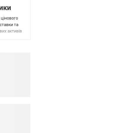
тики
 цінового
 ставки та
вих активів