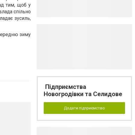
ад тим, щоб у
влада спільно
ладає зусиль,
опередню зиму
Підприємства
Новогродівки та Селидове
Додати підприємство