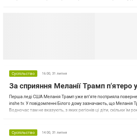
Миколаївської громади зруйновані два приватні будинки. У Сло
Селидово и Н
Суспільство
16:00,
31 липня
За сприяння Меланії Трамп п'ятеро 
Перша леді США Меланія Трамп уже впʼяте посприяла повернен
inshe.tv. У повідомленні Білого дому зазначають, що Меланія Т
Водночас там не вказують, з яких регіонів ці діти, скільки їм р
розбудова миру важливі для цих зусиль, їх перевершує...
Суспільство
14:00,
31 липня