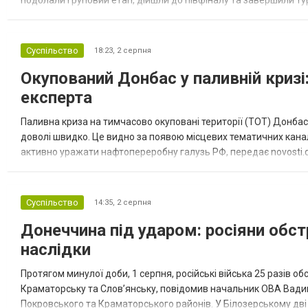
подолали груповий етап, дійшли до півфіналу та завершили тур
“Спортивна молодіжна ліга” та представник команди Іван Кором
Суспільство
18:23,
2 серпня
Окупований Донбас у паливній кризі:
експерта
Паливна криза на тимчасово окуповані території (ТОТ) Донбасу
доволі швидко. Це видно за появою місцевих тематичних каналі
активно уражати нафтопереробну галузь РФ, передає novosti.dn
обмеження на продаж бензину. Ціни на пальне та на переоблад
Суспільство
14:35,
2 серпня
Донеччина під ударом: росіяни обст
наслідки
Протягом минулої доби, 1 серпня, російські війська 25 разів об
Краматорську та Слов’янську, повідомив начальник ОВА Вадим
Покровського та Краматорського районів. У Білозерському дв