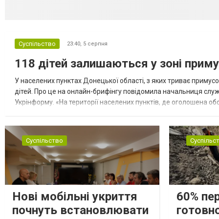
Суспільство
23:40,
5 серпня
118 дітей залишаються у зоні приму
У населених пунктах Донецької області, з яких триває примусо
дітей. Про це на онлайн-брифінгу повідомила начальниця слу
Укрінформу. «На території населених пунктів, де оголошена обо
замінюють, або іншими законними представниками, у 16 населе
Суспільство
Суспільс
Нові мобільні укриття
60% пе
почнуть встановлювати
готовно