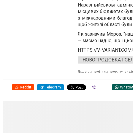
Наразі військові адмін
місцевих бюджетах були
з міжнародними благоді
щоб жителі області були
Як зазначив Мороз, "на
— маємо надію, що і цьо
HTTPS://V-VARIANT.COM
НОВОГРОДОВКА І СЕ
Якщо ви помітили помилку, виділі
Reddit
Telegram
Viber
Whats