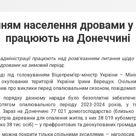
ням населення дровами у
працюють на Донеччині
 адміністрації працюють над розв'язанням питання щодо
дровами на зимовий період.
і під головуванням Віцепрем'єр-міністр України – Міні
о окупованих територій України Ірини Верещук. Очільн
орив про виклики перед опалювальним сезоном, повідомил
 порядку денному наради було безоплатне забезпеч
отягом опалювального періоду 2023-2024 років, у 
. Зараз на Донеччині 77 021 домогосподарство (близько 2
етрів деревини для опалення житла, з них 38 019 кубометр
о 38 тис. осіб) — у прифронтових та деокупованих громадах
і можна покрити тільки спільними зусиллями, — наголосив 