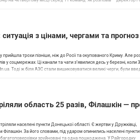
нір на четвертому місці серед 11 команд. Як розповів “” директор Г
исло, цей результат м...
 ситуація з цінами, чергами та прогноз
 прийшла трохи пізніше, ніж до Росії та окупованого Криму. Але р
в у соцмережах. Ці канали та чати з’явилися десь у березні, коли
.ua. Тоді ж біля АЗС стали вишиковуватися великі черги, були вве
...
ріляли область 25 разів, Філашкін — пр
стріляли населені пункти Донецької області. Є жертви у Дружківці,
 Філашкін. За його словами, під ударом опинились населені пункти
і багатоповерхівки зруйновані та одна пошкоджена. У Райгородку