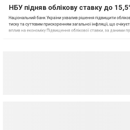
НБУ підняв облікову ставку до 15,5
Національний банк України ухвалив рішення підвищити обліков
тиску та суттєвим прискоренням загальної інфляції, що очікує
вплив на економіку Підвищення облікової ставки, за даними 
для інвесторів, посилення стійкості валютного ринку, а так...