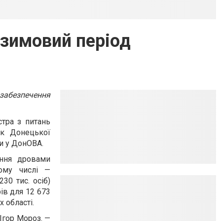
 зимовий період
 забезпечення
стра з питань
ик Донецької
и у ДонОВА.
ення дровами
тому числі —
30 тис. осіб)
ів для 12 673
 області.
Ігор Мороз. —