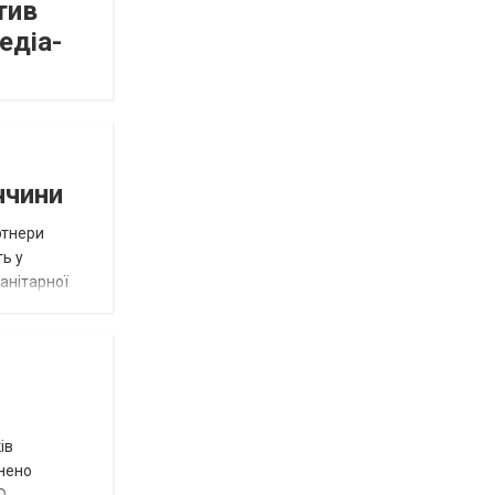
тив
едіа-
ччини
ртнери
ть у
анітарної
ів
внено