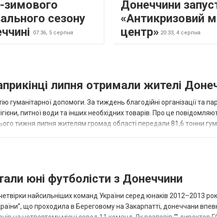
о-зимового
Донеччини запус
ального сезону
«Антикризовий м
еччині
центр»
07:36,
5 серпня
20:33,
4 серпня
наприкінці липня отримали жителі Доне
ію гуманітарної допомоги. За тиждень благодійні організації та па
ігієни, питної води та інших необхідних товарів. Про це повідомляю
нього тижня липня жителям громад області передали 81,6 тонни гум
и...
тали юні футболісти з Донеччини
етвірки найсильніших команд України серед юнаків 2012–2013 рок
країни”, що проходила в Береговому на Закарпатті, донеччани впе