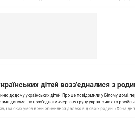
в’янську поранено людину, по...
овогродовке
Справочная
Такси
українських дітей возз'єдналися з род
ню додому українських дітей. Про це повідомили у Білому домі, п
рамп допомогла возз’єднати «чергову групу українських та російськ
оків, і за яких умов вони опинилися далеко від своїх родин. «Хоча ди