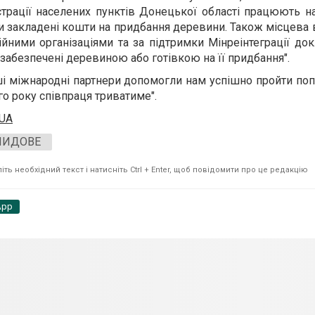
істрації населених пунктів Донецької області працюють н
 закладені кошти на придбання деревини. Також місцева 
йними організаціями та за підтримки Мінреінтеграції док
 забезпечені деревиною або готівкою на її придбання".
ші міжнародні партнери допомогли нам успішно пройти п
го року співпраця триватиме".
.UA
ЛИДОВЕ
ть необхідний текст і натисніть Ctrl + Enter, щоб повідомити про це редакцію
App