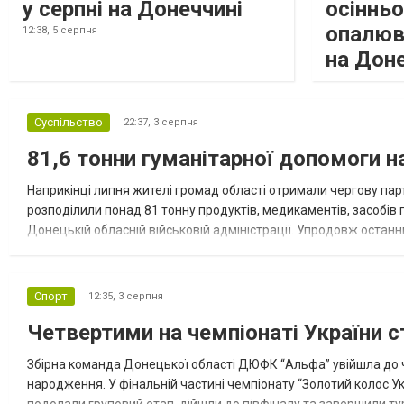
у серпні на Донеччині
осіннь
опалюв
12:38,
5 серпня
на Дон
Суспільство
22:37,
3 серпня
81,6 тонни гуманітарної допомоги 
Наприкінці липня жителі громад області отримали чергову парт
розподілили понад 81 тонну продуктів, медикаментів, засобів г
Донецькій обласній військовій адміністрації. Упродовж остан
допомоги. Благодійні вантажі містили продуктові набори, засоб
Спорт
12:35,
3 серпня
Четвертими на чемпіонаті України с
Збірна команда Донецької області ДЮФК “Альфа” увійшла до ч
народження. У фінальній частині чемпіонату “Золотий колос У