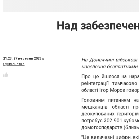
Над забезпечен
21:23,
27 вересня 2023 р.
На Донеччині військові
Суспільство
населення безплатними 
Про це йшлося на нарад
реінтеграції тимчасов
області Ігор Мороз гов
Головним питанням на
мешканців області пр
деокупованих територій
потребує 302 901 кубом
домогосподарств (близьк
"Це величезні цифри, як