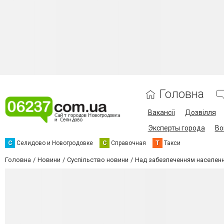
Головна
Вакансії
Дозвілля
Эксперты города
Во
С
Селидово и Новогродовке
С
Справочная
Т
Такси
Головна
Новини
Суспільство новини
Над забезпеченням населенн