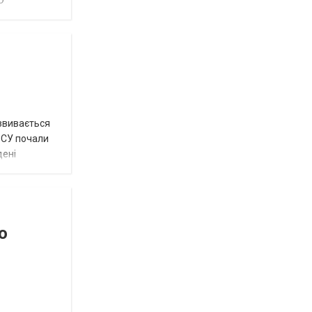
О
озвивається
 ЗСУ почали
дені
о