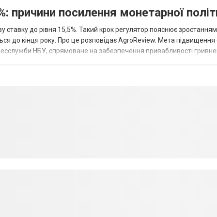
%: причини посилення монетарної полі
у ставку до рівня 15,5%. Такий крок регулятор пояснює зростанням
ться до кінця року. Про це розповідає AgroReview. Мета підвищення
пресслужби НБУ, спрямоване на забезпечення привабливості гривне