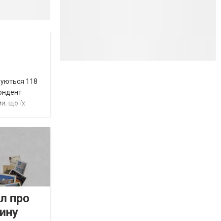
вуються 118
пондент
и, що їх
л про
ину