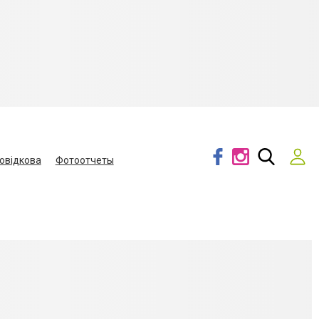
овідкова
Фотоотчеты