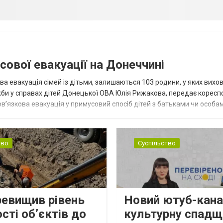
сової евакуації на Донеччині
ва евакуація сімей із дітьми, залишаються 103 родини, у яких вихо
жби у справах дітей Донецької ОВА Юлія Рижакова, передає корес
в’язкова евакуація у примусовий спосіб дітей з батьками чи особам
н...
тво
Суспільство
ревищив рівень
Новий ютуб-кана
сті об’єктів до
культурну спадщ