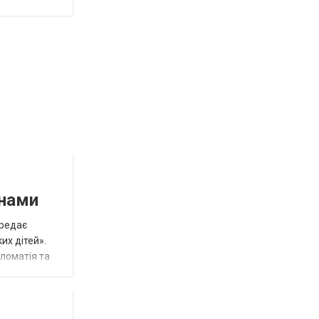
инами
ередає
их дітей».
пломатія та