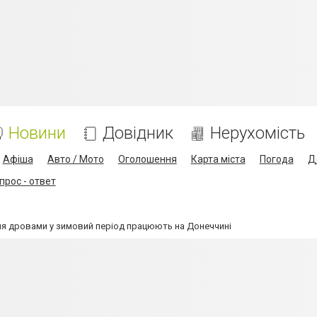
Новини
Довідник
Нерухомість
Афіша
Авто / Мото
Оголошення
Карта міста
Погода
Д
прос - ответ
я дровами у зимовий період працюють на Донеччині