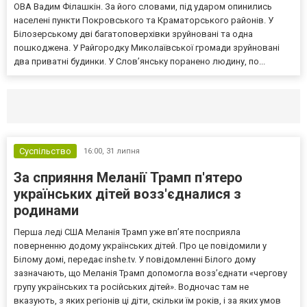
ОВА Вадим Філашкін. За його словами, під ударом опинились
населені пункти Покровського та Краматорського районів. У
Білозерському дві багатоповерхівки зруйновані та одна
пошкоджена. У Райгородку Миколаївської громади зруйновані
два приватні будинки. У Слов’янську поранено людину, по...
Селидово и Новогродовке
Справочная
Так
Суспільство
16:00,
31 липня
За сприяння Меланії Трамп п'ятеро
українських дітей возз'єдналися з
родинами
Перша леді США Меланія Трамп уже впʼяте посприяла
поверненню додому українських дітей. Про це повідомили у
Білому домі, передає inshe.tv. У повідомленні Білого дому
зазначають, що Меланія Трамп допомогла возз’єднати «чергову
групу українських та російських дітей». Водночас там не
вказують, з яких регіонів ці діти, скільки їм років, і за яких умов