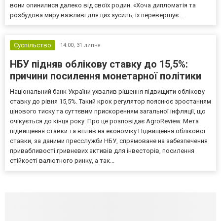
вони опинилися далеко від своїх родин. «Хоча дипломатія та
розбудова миру важливі для цих зусиль, їх перевершує...
Суспільство
14:00,
31 липня
НБУ підняв облікову ставку до 15,5%:
причини посилення монетарної політики
Національний банк України ухвалив рішення підвищити облікову
ставку до рівня 15,5%. Такий крок регулятор пояснює зростанням
цінового тиску та суттєвим прискоренням загальної інфляції, що
очікується до кінця року. Про це розповідає AgroReview. Мета
підвищення ставки та вплив на економіку Підвищення облікової
ставки, за даними пресслужби НБУ, спрямоване на забезпечення
привабливості гривневих активів для інвесторів, посилення
стійкості валютного ринку, а так...