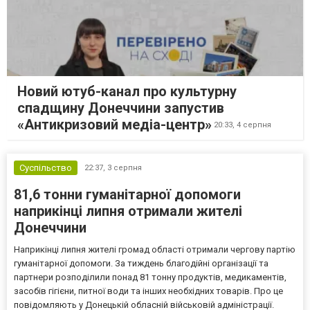
Новий ютуб-канал про культурну
спадщину Донеччини запустив
«Антикризовий медіа-центр»
20:33,
4 серпня
Суспільство
22:37,
3 серпня
81,6 тонни гуманітарної допомоги
наприкінці липня отримали жителі
Донеччини
Наприкінці липня жителі громад області отримали чергову партію
гуманітарної допомоги. За тиждень благодійні організації та
партнери розподілили понад 81 тонну продуктів, медикаментів,
засобів гігієни, питної води та інших необхідних товарів. Про це
повідомляють у Донецькій обласній військовій адміністрації.