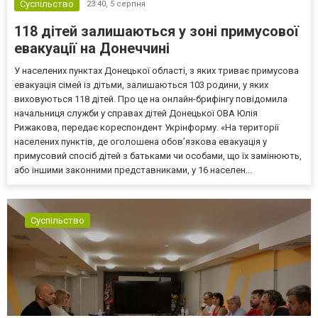
Суспільство
23:40,
5 серпня
118 дітей залишаються у зоні примусової
евакуації на Донеччині
У населених пунктах Донецької області, з яких триває примусова
евакуація сімей із дітьми, залишаються 103 родини, у яких
виховуються 118 дітей. Про це на онлайн-брифінгу повідомила
начальниця служби у справах дітей Донецької ОВА Юлія
Рижакова, передає кореспондент Укрінформу. «На території
населених пунктів, де оголошена обов’язкова евакуація у
примусовий спосіб дітей з батьками чи особами, що їх замінюють,
або іншими законними представниками, у 16 населен...
Суспільство