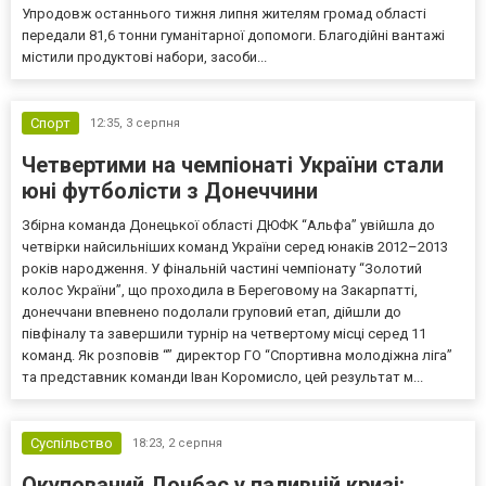
Упродовж останнього тижня липня жителям громад області
передали 81,6 тонни гуманітарної допомоги. Благодійні вантажі
містили продуктові набори, засоби...
Спорт
12:35,
3 серпня
Четвертими на чемпіонаті України стали
юні футболісти з Донеччини
Збірна команда Донецької області ДЮФК “Альфа” увійшла до
четвірки найсильніших команд України серед юнаків 2012–2013
років народження. У фінальній частині чемпіонату “Золотий
колос України”, що проходила в Береговому на Закарпатті,
донеччани впевнено подолали груповий етап, дійшли до
півфіналу та завершили турнір на четвертому місці серед 11
команд. Як розповів “” директор ГО “Спортивна молодіжна ліга”
та представник команди Іван Коромисло, цей результат м...
Суспільство
18:23,
2 серпня
Окупований Донбас у паливній кризі: