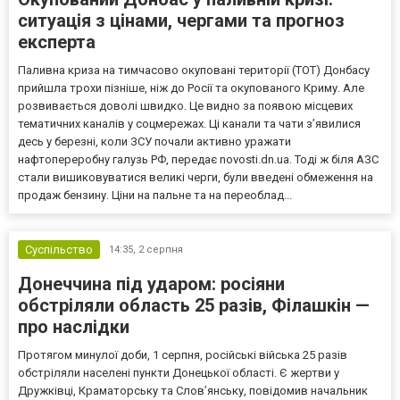
ситуація з цінами, чергами та прогноз
експерта
Паливна криза на тимчасово окуповані території (ТОТ) Донбасу
прийшла трохи пізніше, ніж до Росії та окупованого Криму. Але
розвивається доволі швидко. Це видно за появою місцевих
тематичних каналів у соцмережах. Ці канали та чати з’явилися
десь у березні, коли ЗСУ почали активно уражати
нафтопереробну галузь РФ, передає novosti.dn.ua. Тоді ж біля АЗС
стали вишиковуватися великі черги, були введені обмеження на
продаж бензину. Ціни на пальне та на переоблад...
Суспільство
14:35,
2 серпня
Донеччина під ударом: росіяни
обстріляли область 25 разів, Філашкін —
про наслідки
Протягом минулої доби, 1 серпня, російські війська 25 разів
обстріляли населені пункти Донецької області. Є жертви у
Дружківці, Краматорську та Слов’янську, повідомив начальник