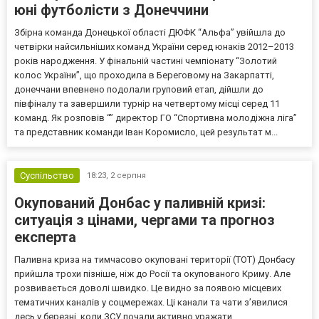
юні футболісти з Донеччини
Збірна команда Донецької області ДЮФК “Альфа” увійшла до
четвірки найсильніших команд України серед юнаків 2012–2013
років народження. У фінальній частині чемпіонату “Золотий
колос України”, що проходила в Береговому на Закарпатті,
донеччани впевнено подолали груповий етап, дійшли до
півфіналу та завершили турнір на четвертому місці серед 11
команд. Як розповів “” директор ГО “Спортивна молодіжна ліга”
та представник команди Іван Коромисло, цей результат м...
Суспільство
18:23,
2 серпня
Окупований Донбас у паливній кризі:
ситуація з цінами, чергами та прогноз
експерта
Паливна криза на тимчасово окуповані території (ТОТ) Донбасу
прийшла трохи пізніше, ніж до Росії та окупованого Криму. Але
розвивається доволі швидко. Це видно за появою місцевих
тематичних каналів у соцмережах. Ці канали та чати з’явилися
десь у березні, коли ЗСУ почали активно уражати