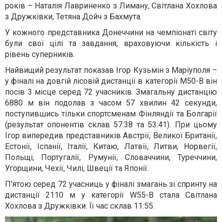
років – Наталія Лавриненко з Лиману, Світлана Хохлова
з Дружківки, Тетяна Дойч з Бахмута.
У кожного представника Донеччини на чемпіонаті світу
були свої цілі та завдання, враховуючи кількість і
рівень суперників.
Найвищий результат показав Ігор Кузьмін з Маріуполя –
у фіналі на довгій лісовій дистанції в категорії M50-B він
посів 3 місце серед 72 учасників. Змагальну дистанцію
6880 м він подолав з часом 57 хвилин 42 секунди,
поступившись тільки спортсменам Фінляндії та Болгарії
(результат опонентів склав 57:38 та 53:41). При цьому
Ігор випередив представників Австрії, Великої Британії,
Естонії, Іспанії, Італії, Китаю, Латвії, Литви, Норвегії,
Польщі, Португалії, Румунії, Словаччини, Туреччини,
Угорщини, Чехії, Чилі, Швеції та Японії.
П’ятою серед 72 учасниць у фіналі змагань зі спринту на
дистанції 2110 м у категорії W55-B стала Світлана
Хохлова з Дружківки. Її час склав 11:55.