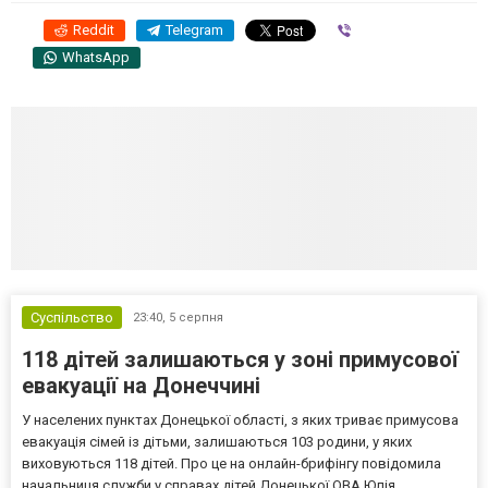
Reddit
Telegram
Viber
WhatsApp
Суспільство
23:40,
5 серпня
118 дітей залишаються у зоні примусової
евакуації на Донеччині
У населених пунктах Донецької області, з яких триває примусова
евакуація сімей із дітьми, залишаються 103 родини, у яких
виховуються 118 дітей. Про це на онлайн-брифінгу повідомила
начальниця служби у справах дітей Донецької ОВА Юлія