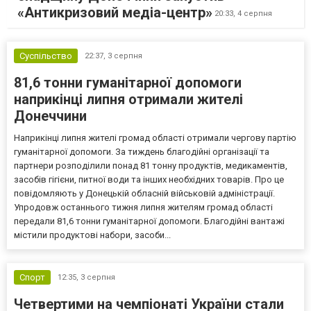
«Антикризовий медіа-центр»
20:33,
4 серпня
Суспільство
22:37,
3 серпня
81,6 тонни гуманітарної допомоги
наприкінці липня отримали жителі
Донеччини
Наприкінці липня жителі громад області отримали чергову партію
гуманітарної допомоги. За тиждень благодійні організації та
партнери розподілили понад 81 тонну продуктів, медикаментів,
засобів гігієни, питної води та інших необхідних товарів. Про це
повідомляють у Донецькій обласній військовій адміністрації.
Упродовж останнього тижня липня жителям громад області
передали 81,6 тонни гуманітарної допомоги. Благодійні вантажі
містили продуктові набори, засоби...
Спорт
12:35,
3 серпня
Четвертими на чемпіонаті України стали