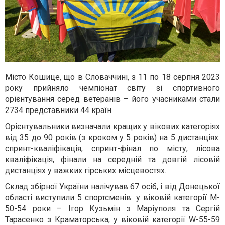
Місто Кошице, що в Словаччині, з 11 по 18 серпня 2023
року прийняло чемпіонат світу зі спортивного
орієнтування серед ветеранів – його учасниками стали
2734 представники 44 країн.
Орієнтувальники визначали кращих у вікових категоріях
від 35 до 90 років (з кроком у 5 років) на 5 дистанціях:
спринт-кваліфікація, спринт-фінал по місту, лісова
кваліфікація, фінали на середній та довгій лісовій
дистанціях у важких гірських місцевостях.
Склад збірної України налічував 67 осіб, і від Донецької
області виступили 5 спортсменів: у віковій категорії M-
50-54 роки – Ігор Кузьмін з Маріуполя та Сергій
Тарасенко з Краматорська, у віковій категорії W-55-59