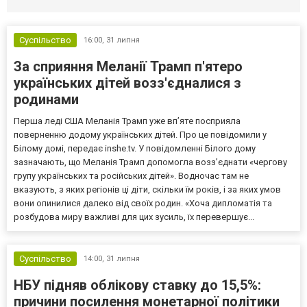
Суспільство
16:00,
31 липня
За сприяння Меланії Трамп п'ятеро
українських дітей возз'єдналися з
родинами
Перша леді США Меланія Трамп уже впʼяте посприяла
поверненню додому українських дітей. Про це повідомили у
Білому домі, передає inshe.tv. У повідомленні Білого дому
зазначають, що Меланія Трамп допомогла возз’єднати «чергову
групу українських та російських дітей». Водночас там не
вказують, з яких регіонів ці діти, скільки їм років, і за яких умов
вони опинилися далеко від своїх родин. «Хоча дипломатія та
розбудова миру важливі для цих зусиль, їх перевершує...
Суспільство
14:00,
31 липня
НБУ підняв облікову ставку до 15,5%:
причини посилення монетарної політики