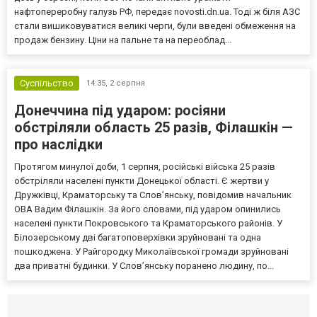
нафтопереробну галузь РФ, передає novosti.dn.ua. Тоді ж біля АЗС
стали вишиковуватися великі черги, були введені обмеження на
продаж бензину. Ціни на пальне та на переоблад...
Суспільство
14:35,
2 серпня
Донеччина під ударом: росіяни
обстріляли область 25 разів, Філашкін —
про наслідки
Протягом минулої доби, 1 серпня, російські війська 25 разів
обстріляли населені пункти Донецької області. Є жертви у
Дружківці, Краматорську та Слов’янську, повідомив начальник
ОВА Вадим Філашкін. За його словами, під ударом опинились
населені пункти Покровського та Краматорського районів. У
Білозерському дві багатоповерхівки зруйновані та одна
пошкоджена. У Райгородку Миколаївської громади зруйновані
два приватні будинки. У Слов’янську поранено людину, по...
Селидово и Новогродовке
Справочная
Так