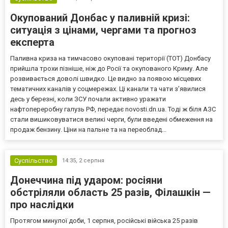
Окупований Донбас у паливній кризі:
ситуація з цінами, чергами та прогноз
експерта
Паливна криза на тимчасово окуповані території (ТОТ) Донбасу
прийшла трохи пізніше, ніж до Росії та окупованого Криму. Але
розвивається доволі швидко. Це видно за появою місцевих
тематичних каналів у соцмережах. Ці канали та чати з’явилися
десь у березні, коли ЗСУ почали активно уражати
нафтопереробну галузь РФ, передає novosti.dn.ua. Тоді ж біля АЗС
стали вишиковуватися великі черги, були введені обмеження на
продаж бензину. Ціни на пальне та на переоблад...
Суспільство
14:35,
2 серпня
Донеччина під ударом: росіяни
обстріляли область 25 разів, Філашкін —
про наслідки
Протягом минулої доби, 1 серпня, російські війська 25 разів