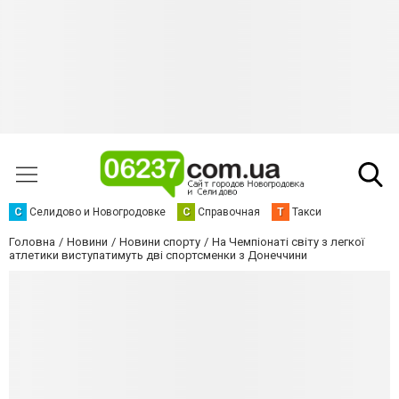
С
Селидово и Новогродовке
С
Справочная
Т
Такси
Головна
Новини
Новини спорту
На Чемпіонаті світу з легкої
атлетики виступатимуть дві спортсменки з Донеччини