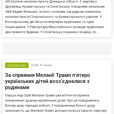
обстріляли населені пункти Донецької області. Є жертви у
Дружківці, Краматорську та Слов’янську, повідомив начальник
ОВА Вадим Філашкін. За його словами, під ударом опинились
населені пункти Покровського та Краматорського районів. У
Білозерському дві багатоповерхівки зруйновані та одна
пошкоджена. У Райгородку Миколаївської громади зруйновані
два приватні будинки. У Слов’янську поранено людину, по...
Селидово и Новогродовке
Справочная
Так
Суспільство
16:00,
31 липня
За сприяння Меланії Трамп п'ятеро
українських дітей возз'єдналися з
родинами
Перша леді США Меланія Трамп уже впʼяте посприяла
поверненню додому українських дітей. Про це повідомили у
Білому домі, передає inshe.tv. У повідомленні Білого дому
зазначають, що Меланія Трамп допомогла возз’єднати «чергову