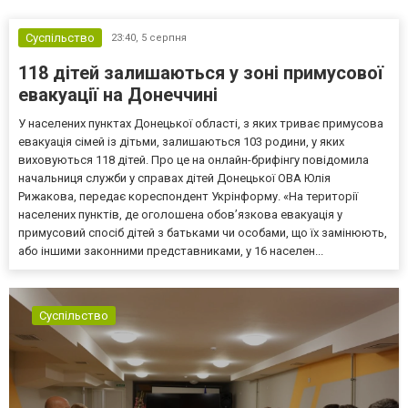
Суспільство
23:40,
5 серпня
118 дітей залишаються у зоні примусової
евакуації на Донеччині
У населених пунктах Донецької області, з яких триває примусова
евакуація сімей із дітьми, залишаються 103 родини, у яких
виховуються 118 дітей. Про це на онлайн-брифінгу повідомила
начальниця служби у справах дітей Донецької ОВА Юлія
Рижакова, передає кореспондент Укрінформу. «На території
населених пунктів, де оголошена обов’язкова евакуація у
примусовий спосіб дітей з батьками чи особами, що їх замінюють,
або іншими законними представниками, у 16 населен...
Суспільство