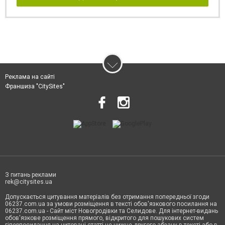
Реклама на сайті
Франшиза "CitySites"
З питань реклами
rek@citysites.ua
Допускається цитування матеріалів без отримання попередньої згоди
06237.com.ua за умови розміщення в тексті обов'язкового посилання на
06237.com.ua - Сайт міст Новогродівки та Селидове. Для інтернет-видань
обов'язкове розміщення прямого, відкритого для пошукових систем
гіперпосилання на цитовані статті не нижче другого абзацу в тексті або в