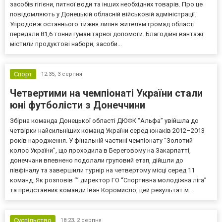
засобів гігієни, питної води та інших необхідних товарів. Про це
повідомляють у Донецькій обласній військовій адміністрації.
Упродовж останнього тижня липня жителям громад області
передали 81,6 тонни гуманітарної допомоги. Благодійні вантажі
містили продуктові набори, засоби...
Спорт
12:35,
3 серпня
Четвертими на чемпіонаті України стали
юні футболісти з Донеччини
Збірна команда Донецької області ДЮФК “Альфа” увійшла до
четвірки найсильніших команд України серед юнаків 2012–2013
років народження. У фінальній частині чемпіонату “Золотий
колос України”, що проходила в Береговому на Закарпатті,
донеччани впевнено подолали груповий етап, дійшли до
півфіналу та завершили турнір на четвертому місці серед 11
команд. Як розповів “” директор ГО “Спортивна молодіжна ліга”
та представник команди Іван Коромисло, цей результат м...
Суспільство
18:23,
2 серпня