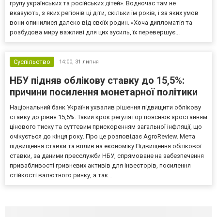
групу українських та російських дітей». Водночас там не
вказують, з яких регіонів ці діти, скільки їм років, і за яких умов
вони опинилися далеко від своїх родин. «Хоча дипломатія та
розбудова миру важливі для цих зусиль, їх перевершує...
Суспільство
14:00,
31 липня
НБУ підняв облікову ставку до 15,5%:
причини посилення монетарної політики
Національний банк України ухвалив рішення підвищити облікову
ставку до рівня 15,5%. Такий крок регулятор пояснює зростанням
цінового тиску та суттєвим прискоренням загальної інфляції, що
очікується до кінця року. Про це розповідає AgroReview. Мета
підвищення ставки та вплив на економіку Підвищення облікової
ставки, за даними пресслужби НБУ, спрямоване на забезпечення
привабливості гривневих активів для інвесторів, посилення
стійкості валютного ринку, а так...