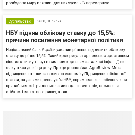
розбудова миру важливі для цих зусиль, їх перевершує...
Суспільство
14:00,
31 липня
НБУ підняв облікову ставку до 15,5%:
причини посилення монетарної політики
Національний банк України ухвалив рішення підвищити облікову
ставку до рівня 15,5%. Такий крок регулятор пояснює зростанням
цінового тиску та суттєвим прискоренням загальної інфляції, що
очікується до кінця року. Про це розповідає AgroReview. Мета
підвищення ставки та вплив на економіку Підвищення облікової
ставки, за даними пресслужби НБУ, спрямоване на забезпечення
привабливості гривневих активів для інвесторів, посилення
стійкості валютного ринку, а так...