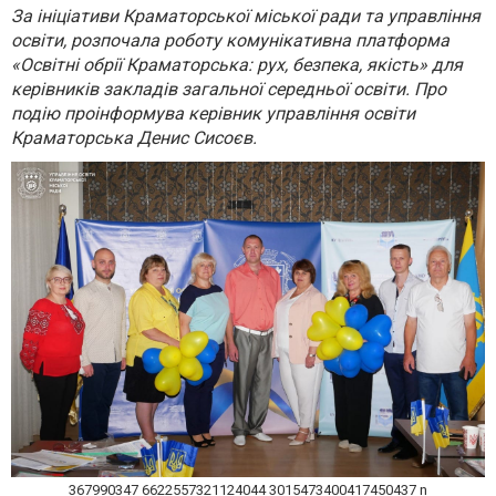
За ініціативи Краматорської міської ради та управління
освіти, розпочала роботу комунікативна платформа
«Освітні обрії Краматорська: рух, безпека, якість» для
керівників закладів загальної середньої освіти. Про
подію проінформува керівник управління освіти
Краматорська Денис Сисоєв.
367990347 6622557321124044 3015473400417450437 n