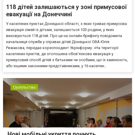
118 дітей залишаються у зоні примусової
евакуації на Донеччині
У населених пунктах Донецької області, з яких триває примусова
евакуація сімей із дітьми, залишаються 103 родини, у яких
виховуються 118 дітей. Про це на онлайн-брифінгу повідомила
начальниця служби у справах дітей Донецької ОВА Юлія
Рижакова, передає кореспондент Укрінформу. «На території
населених пунктів, де оголошена обов’язкова евакуація у
примусовий спосіб дітей з батьками чи особами, що їх замінюють,
або іншими законними представниками, у 16 населен...
Суспільство
Нові мобільні укриття почнуть