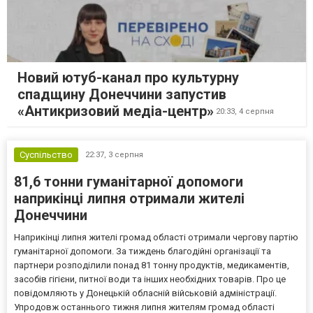
Новий ютуб-канал про культурну
спадщину Донеччини запустив
«Антикризовий медіа-центр»
20:33,
4 серпня
Суспільство
22:37,
3 серпня
81,6 тонни гуманітарної допомоги
наприкінці липня отримали жителі
Донеччини
Наприкінці липня жителі громад області отримали чергову партію
гуманітарної допомоги. За тиждень благодійні організації та
партнери розподілили понад 81 тонну продуктів, медикаментів,
засобів гігієни, питної води та інших необхідних товарів. Про це
повідомляють у Донецькій обласній військовій адміністрації.
Упродовж останнього тижня липня жителям громад області