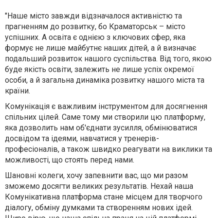
"Наше місто завжди відзначалося активністю та
прагненням до розвитку, бо Краматорськ – місто
успішних. А освіта є однією з ключових сфер, яка
формує не лише майбутнє наших дітей, а й визначає
подальший розвиток нашого суспільства. Від того, якою
буде якість освіти, залежить не лише успіх окремої
особи, а й загальна динаміка розвитку нашого міста та
країни.
Комунікація є важливим інструментом для досягнення
спільних цілей. Саме тому ми створили цю платформу,
яка дозволить нам об'єднати зусилля, обмінюватися
досвідом та ідеями, навчатися у тренерів-
професіоналів, а також швидко реагувати на виклики та
можливості, що стоять перед нами.
Шановні колеги, хочу запевнити вас, що ми разом
зможемо досягти великих результатів. Нехай наша
Комунікативна платформа стане місцем для творчого
діалогу, обміну думками та створенням нових ідей.