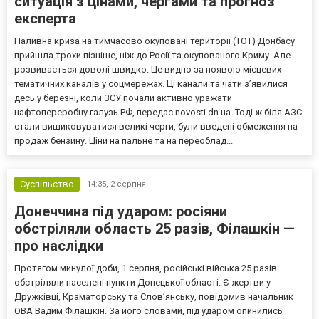
ситуація з цінами, чергами та прогноз
експерта
Паливна криза на тимчасово окуповані території (ТОТ) Донбасу
прийшла трохи пізніше, ніж до Росії та окупованого Криму. Але
розвивається доволі швидко. Це видно за появою місцевих
тематичних каналів у соцмережах. Ці канали та чати з’явилися
десь у березні, коли ЗСУ почали активно уражати
нафтопереробну галузь РФ, передає novosti.dn.ua. Тоді ж біля АЗС
стали вишиковуватися великі черги, були введені обмеження на
продаж бензину. Ціни на пальне та на переоблад...
Суспільство
14:35,
2 серпня
Донеччина під ударом: росіяни
обстріляли область 25 разів, Філашкін —
про наслідки
Протягом минулої доби, 1 серпня, російські війська 25 разів
обстріляли населені пункти Донецької області. Є жертви у
Дружківці, Краматорську та Слов’янську, повідомив начальник
ОВА Вадим Філашкін. За його словами, під ударом опинились