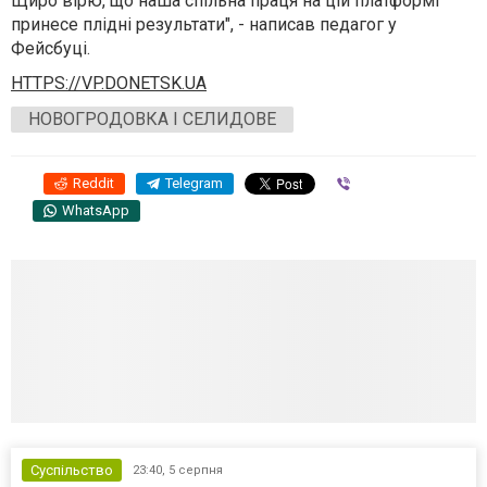
Щиро вірю, що наша спільна праця на цій платформі
принесе плідні результати", - написав педагог у
Фейсбуці.
HTTPS://VP.DONETSK.UA
НОВОГРОДОВКА І СЕЛИДОВЕ
Reddit
Telegram
Viber
WhatsApp
Суспільство
23:40,
5 серпня