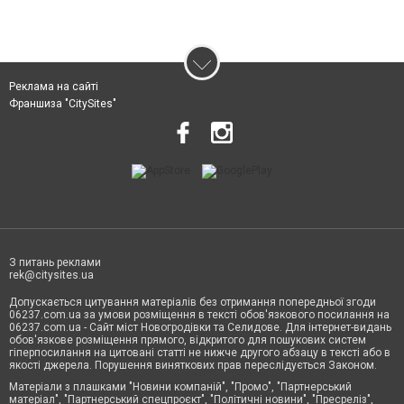
Реклама на сайті
Франшиза "CitySites"
З питань реклами
rek@citysites.ua
Допускається цитування матеріалів без отримання попередньої згоди
06237.com.ua за умови розміщення в тексті обов'язкового посилання на
06237.com.ua - Сайт міст Новогродівки та Селидове. Для інтернет-видань
обов'язкове розміщення прямого, відкритого для пошукових систем
гіперпосилання на цитовані статті не нижче другого абзацу в тексті або в
якості джерела. Порушення виняткових прав переслідується Законом.
Матеріали з плашками "Новини компаній", "Промо", "Партнерський
матеріал", "Партнерський спецпроєкт", "Політичні новини", "Пресреліз",