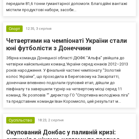
передали 81,6 тонни гуманітарної допомоги. Благодійні вантажі
містили продуктові набори, засоби...
Спорт
12:35,
3 серпня
Четвертими на чемпіонаті України стали
юні футболісти з Донеччини
Збірна команда Донецької області ДЮФК “Альфа” увійшла до
четвірки найсильніших команд України серед юнаків 2012–2013
років народження. У фінальній частині чемпіонату “Золотий
колос України”, що проходила в Береговому на Закарпатті,
донеччани впевнено подолали груповий етап, дійшли до
півфіналу та завершили турнір на четвертому місці серед 11
команд. Як розповів “” директор ГО “Спортивна молодіжна ліга”
та представник команди Іван Коромисло, цей результат м...
Суспільство
18:23,
2 серпня
Окупований Донбас у паливній кризі: