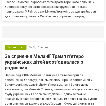
населені пункти Покровського та Краматорського районів. У
Білозерському дві багатоповерхівки зруйновані та одна
пошкоджена. У Райгородку Миколаївської громади зруйновані
два приватні будинки. У Слов’янську поранено людину, по...
Селидово и Новогродовке
Справочная
Так
Суспільство
16:00,
31 липня
За сприяння Меланії Трамп п'ятеро
українських дітей возз'єдналися з
родинами
Перша леді США Меланія Трамп уже впʼяте посприяла
поверненню додому українських дітей. Про це повідомили у
Білому домі, передає inshe.tv. У повідомленні Білого дому
зазначають, що Меланія Трамп допомогла возз’єднати «чергову
групу українських та російських дітей». Водночас там не
вказують, з яких регіонів ці діти, скільки їм років, і за яких умов
вони опинилися далеко від своїх родин. «Хоча дипломатія та