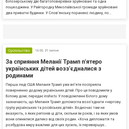
Білозерському дві багатоповерхівки зруйновані та одна
пошкоджена. У Райгородку Миколаївської громади зруйновані
два приватні будинки. У Слов’янську поранено людину, по...
Селидово и Новогродовке
Справочная
Так
Суспільство
16:00,
31 липня
За сприяння Меланії Трамп п'ятеро
українських дітей возз'єдналися з
родинами
Перша леді США Меланія Трамп уже впʼяте посприяла
поверненню додому українських дітей. Про це повідомили у
Білому домі, передає inshe.tv. У повідомленні Білого дому
зазначають, що Меланія Трамп допомогла возз’єднати «чергову
групу українських та російських дітей». Водночас там не
вказують, з яких регіонів ці діти, скільки їм років, і за яких умов
вони опинилися далеко від своїх родин. «Хоча дипломатія та
розбудова миру важливі для цих зусиль, їх перевершує...