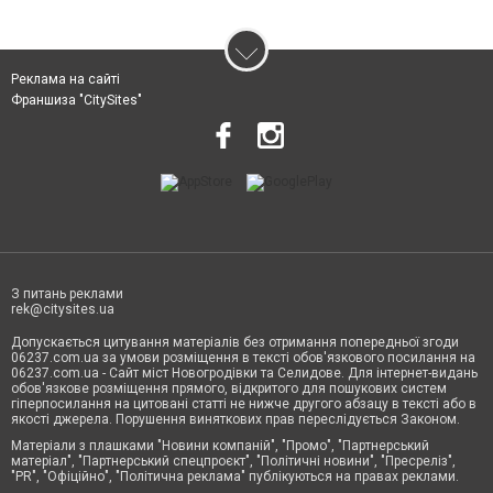
Реклама на сайті
Франшиза "CitySites"
З питань реклами
rek@citysites.ua
Допускається цитування матеріалів без отримання попередньої згоди
06237.com.ua за умови розміщення в тексті обов'язкового посилання на
06237.com.ua - Сайт міст Новогродівки та Селидове. Для інтернет-видань
обов'язкове розміщення прямого, відкритого для пошукових систем
гіперпосилання на цитовані статті не нижче другого абзацу в тексті або в
якості джерела. Порушення виняткових прав переслідується Законом.
Матеріали з плашками "Новини компаній", "Промо", "Партнерський
матеріал", "Партнерський спецпроєкт", "Політичні новини", "Пресреліз",
"PR", "Офіційно", "Політична реклама" публікуються на правах реклами.