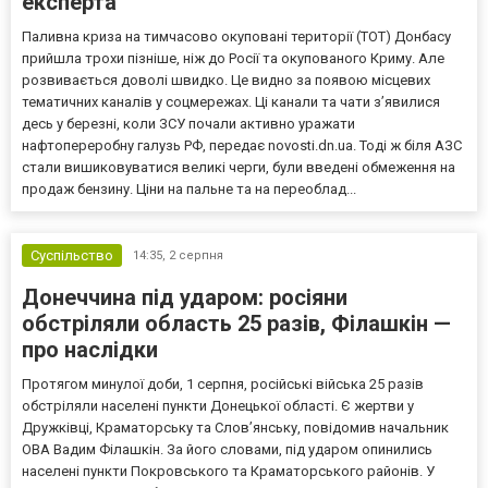
експерта
Паливна криза на тимчасово окуповані території (ТОТ) Донбасу
прийшла трохи пізніше, ніж до Росії та окупованого Криму. Але
розвивається доволі швидко. Це видно за появою місцевих
тематичних каналів у соцмережах. Ці канали та чати з’явилися
десь у березні, коли ЗСУ почали активно уражати
нафтопереробну галузь РФ, передає novosti.dn.ua. Тоді ж біля АЗС
стали вишиковуватися великі черги, були введені обмеження на
продаж бензину. Ціни на пальне та на переоблад...
Суспільство
14:35,
2 серпня
Донеччина під ударом: росіяни
обстріляли область 25 разів, Філашкін —
про наслідки
Протягом минулої доби, 1 серпня, російські війська 25 разів
обстріляли населені пункти Донецької області. Є жертви у
Дружківці, Краматорську та Слов’янську, повідомив начальник
ОВА Вадим Філашкін. За його словами, під ударом опинились
населені пункти Покровського та Краматорського районів. У