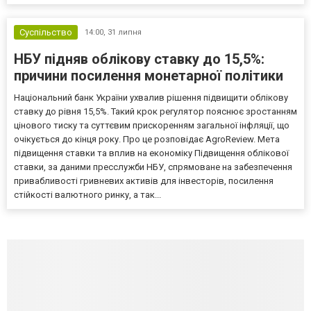
Суспільство
14:00,
31 липня
НБУ підняв облікову ставку до 15,5%:
причини посилення монетарної політики
Національний банк України ухвалив рішення підвищити облікову
ставку до рівня 15,5%. Такий крок регулятор пояснює зростанням
цінового тиску та суттєвим прискоренням загальної інфляції, що
очікується до кінця року. Про це розповідає AgroReview. Мета
підвищення ставки та вплив на економіку Підвищення облікової
ставки, за даними пресслужби НБУ, спрямоване на забезпечення
привабливості гривневих активів для інвесторів, посилення
стійкості валютного ринку, а так...