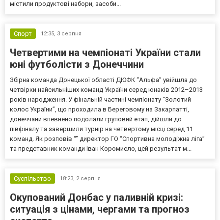
містили продуктові набори, засоби...
Спорт
12:35,
3 серпня
Четвертими на чемпіонаті України стали
юні футболісти з Донеччини
Збірна команда Донецької області ДЮФК “Альфа” увійшла до
четвірки найсильніших команд України серед юнаків 2012–2013
років народження. У фінальній частині чемпіонату “Золотий
колос України”, що проходила в Береговому на Закарпатті,
донеччани впевнено подолали груповий етап, дійшли до
півфіналу та завершили турнір на четвертому місці серед 11
команд. Як розповів “” директор ГО “Спортивна молодіжна ліга”
та представник команди Іван Коромисло, цей результат м...
Суспільство
18:23,
2 серпня
Окупований Донбас у паливній кризі:
ситуація з цінами, чергами та прогноз