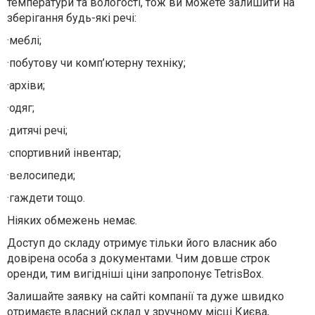
температури та вологості, тож ви можете залишити на
зберігання будь-які речі:
·
меблі;
·
побутову чи комп’ютерну техніку;
·
архіви;
·
одяг;
·
дитячі речі;
·
спортивний інвентар;
·
велосипеди;
·
гаждети тощо.
Ніяких обмежень немає.
Доступ до складу отримує тільки його власник або
довірена особа з документами. Чим довше строк
оренди, тим вигідніші ціни запропонує
TetrisBox
.
Залишайте заявку на сайті компанії та дуже швидко
отримаєте власний склад у зручному місці Києва,