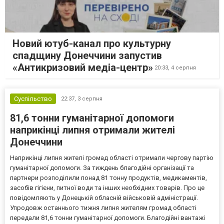
Новий ютуб-канал про культурну
спадщину Донеччини запустив
«Антикризовий медіа-центр»
20:33,
4 серпня
Суспільство
22:37,
3 серпня
81,6 тонни гуманітарної допомоги
наприкінці липня отримали жителі
Донеччини
Наприкінці липня жителі громад області отримали чергову партію
гуманітарної допомоги. За тиждень благодійні організації та
партнери розподілили понад 81 тонну продуктів, медикаментів,
засобів гігієни, питної води та інших необхідних товарів. Про це
повідомляють у Донецькій обласній військовій адміністрації.
Упродовж останнього тижня липня жителям громад області
передали 81,6 тонни гуманітарної допомоги. Благодійні вантажі