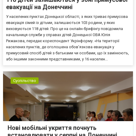
евакуації на Донеччині
У населених пунктах Донецької області, з яких триває примусова
евакуація сімей із дітьми, залишаються 103 родини, у яких
виховуються 118 дітей. Про це на онлайн-брифінгу повідомила
начальниця служби у справах дітей Донецької ОВА Юлія
Рижакова, передає кореспондент Укрінформу. «На території
населених пунктів, де оголошена обов’язкова евакуація у
примусовий спосіб дітей з батьками чи особами, що їх замінюють,
або іншими законними представниками, у 16 населен...
Суспільство
Нові мобільні укриття почнуть
встановлювати у серпні на Донеччині