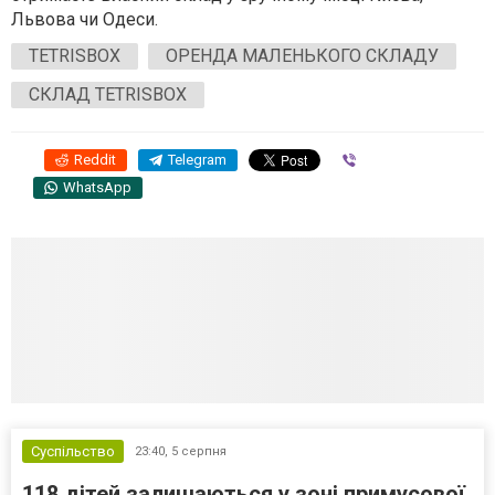
Львова чи Одеси.
TETRISBOX
ОРЕНДА МАЛЕНЬКОГО СКЛАДУ
СКЛАД TETRISBOX
Reddit
Telegram
Viber
WhatsApp
Суспільство
23:40,
5 серпня
118 дітей залишаються у зоні примусової